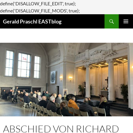
define('DISALLOW_FILE_EDIT', true);
Zum
define('DISALLOW_FILE_MODS', true);
Suchen
Inhalt
Gerald Praschl EASTblog
springen
PRIMÄR
MENÜ
ABSCHIED VON RICHARD