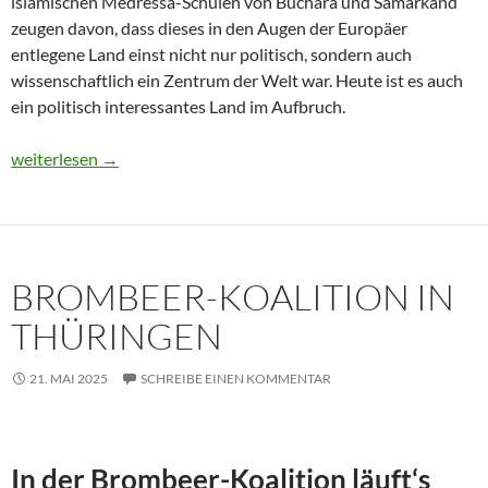
islamischen Medressa-Schulen von Buchara und Samarkand
zeugen davon, dass dieses in den Augen der Europäer
entlegene Land einst nicht nur politisch, sondern auch
wissenschaftlich ein Zentrum der Welt war. Heute ist es auch
ein politisch interessantes Land im Aufbruch.
Usbekistan 2025: Unterwegs in einem Land im Aufbruch
weiterlesen
→
BROMBEER-KOALITION IN
THÜRINGEN
21. MAI 2025
SCHREIBE EINEN KOMMENTAR
In der Brombeer-Koalition läuft‘s