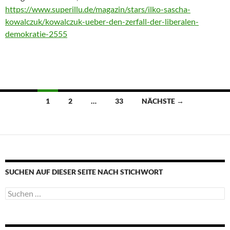
https://www.superillu.de/magazin/stars/ilko-sascha-
kowalczuk/kowalczuk-ueber-den-zerfall-der-liberalen-
demokratie-2555
Beitragsnavigation
1
2
…
33
NÄCHSTE →
SUCHEN AUF DIESER SEITE NACH STICHWORT
Suche
nach: