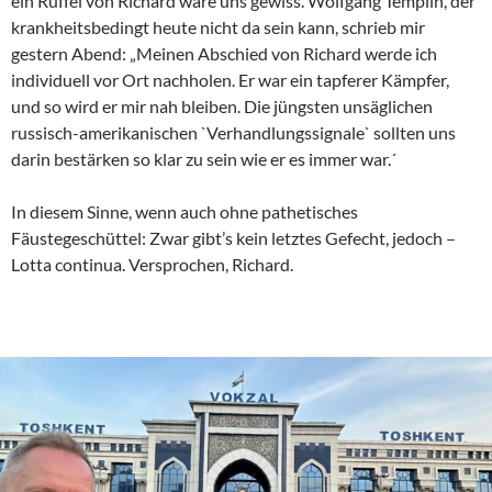
ein Rüffel von Richard wäre uns gewiss. Wolfgang Templin, der
krankheitsbedingt heute nicht da sein kann, schrieb mir
gestern Abend: „Meinen Abschied von Richard werde ich
individuell vor Ort nachholen. Er war ein tapferer Kämpfer,
und so wird er mir nah bleiben. Die jüngsten unsäglichen
russisch-amerikanischen `Verhandlungssignale` sollten uns
darin bestärken so klar zu sein wie er es immer war.´
In diesem Sinne, wenn auch ohne pathetisches
Fäustegeschüttel: Zwar gibt’s kein letztes Gefecht, jedoch –
Lotta continua. Versprochen, Richard.