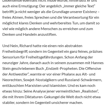
Lebensende ebenfalls nicht müde wurde, hinterlässt er uns
auch eine Ermutigung: Der angeblich „immer gleiche Text“
betrifft ja nicht weniger als die Grundlage unserer Existenz –
freies Atmen, freies Sprechen und die Verantwortung für ein
möglichst klares Denken und wehrbereites Tun, um damit so
viel wie möglich andere Menschen zu erreichen und zum
Denken und Handeln anzustiften.
Und Nein, Richard hatte nie einen rein abstrakten
Freiheitsbegriff, sondern im Gegenteil ein ganz feines, präzises
Sensorium für Freiheitsgefährdungen. Schon Anfang der
neunziger Jahre, danach auch in seinem zusammen mit Hannes
Stein geschriebenen Buch „Endzeit-Propheten. Die Offensive
der Antiwestler“, warnte er vor einer Phalanx aus Alt- und
Neorechten, Sowjet-Nostalgikern und Russland-Schwärmern,
enttäuschten Marxisten und Islamisten. Und es kam noch
etwas hinzu: Seine Analyse jener vermeintlichen „Realisten“,
die mit Ihrem Diktaturen-Gekungel die Welt doch nicht etwa
stabiler, sondern im Gegenteil unsicherer machen.