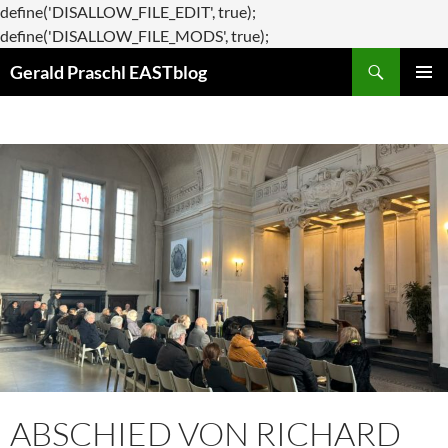
define('DISALLOW_FILE_EDIT', true);
Zum
define('DISALLOW_FILE_MODS', true);
Suchen
Inhalt
Gerald Praschl EASTblog
springen
PRIMÄR
MENÜ
ABSCHIED VON RICHARD