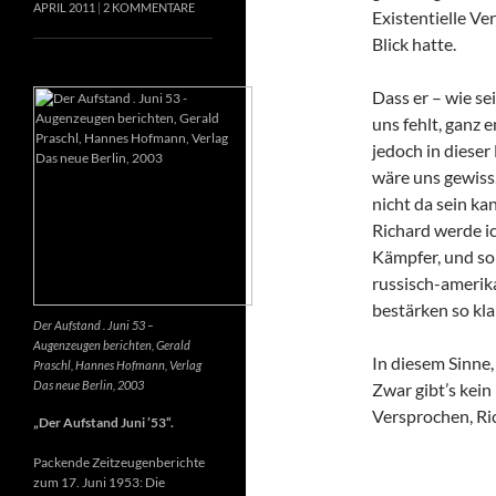
APRIL 2011
2 KOMMENTARE
Existentielle Ve
Blick hatte.
Dass er – wie se
uns fehlt, ganz e
jedoch in dieser
wäre uns gewiss
nicht da sein k
Richard werde ic
Kämpfer, und so 
russisch-amerik
bestärken so kla
Der Aufstand . Juni 53 –
Augenzeugen berichten, Gerald
In diesem Sinne
Praschl, Hannes Hofmann, Verlag
Das neue Berlin, 2003
Zwar gibt’s kein
Versprochen, Ri
„Der Aufstand Juni ’53“.
Packende Zeitzeugenberichte
zum 17. Juni 1953: Die