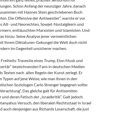
dungen. Schon Anfang der neunziger Jahre, danach
zusammen mit Hannes Stein geschriebenen Buch
en. Die Offensive der Antiwestler“, warnte er vor
us Alt- und Neorechten, Sowjet-Nostalgikern und
mern, enttäuschten Marxisten und Islamisten. Und
as hinzu: Seine Analyse jener vermeintlichen
 mit Ihrem Diktaturen-Gekungel die Welt doch nicht
ondern im Gegenteil unsicherer machen.
e Freiheits-Travestie eines Trump, Elon Musk und
libertär“ bezeichnenden Fans in deutschen Medien
s Texten nach allen Regeln der Kunst zerlegt. Er
n Typen auf jene Weise, wie man ihnen in den
lischen Soziologen Carlo Strenger begegnen sollte:
r Verachtung“. Das gleiche galt für Antisemiten
 und deren Fetisch der „Israelkritik“. Galt jedoch
anyahus Versuch, den liberalen Rechtsstaat in Israel
nd auch denjenigen aus Richards Leserschaft, die just