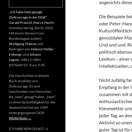
angesichts diese
„Ich habe Nein gesagt-
Die Beispiele li
Zivilcourage in der DDR“,
Gerald Praschl, Marco Hecht,
oder Peter-Hand
Homilius-Verlag, Berlin 2002.
Kulturöffentlich
Mit einem Vorwort von
genozidalen Mas
Bundestagspräsident
Wolfgang Thierse
und
Und und und. Ri
Beiträgen von
Helmut Müller-
politisch ebenso
Enbergs
und
Johann
Lexikon – einer
Legner
, ISBN 3-ISBN
897068915, Euro 9,90
Intellektuellen,
Die Geschichten in diesem
Nicht zufällig f
Buch erzählen von
Zivilcourage. Es sind
Empfang in der 
Geschichten von Menschen,
zusammen mit d
die „Nein“ gesagt haben. „Nein“
enthusiastischen
zu einer Spitzeltätigkeit für die
Staatssicherheit der 1989
Kiesewetter und
untergegangenen DDR.
jeder Tag, an de
Weiterlesen
→
Aktivist so uner
guter Tag ist fü
ICH HABE NEIN GESAGT
6.