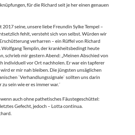
rknüpfungen, für die Richard seit je her einen genauen
it 2017 seine, unsere liebe Freundin Sylke Tempel –
ntsetzlich fehlt, versteht sich von selbst. Würden wir
 Erschütterung verharren – ein Rüffel von Richard
. Wolfgang Templin, der krankheitsbedingt heute
ann, schrieb mir gestern Abend: „Meinen Abschied von
h individuell vor Ort nachholen. Er war ein tapferer
wird er mir nah bleiben. Die jüngsten unsäglichen
anischen `Verhandlungssignale` sollten uns darin
r zu sein wie er es immer war.´
, wenn auch ohne pathetisches Fäustegeschüttel:
 letztes Gefecht, jedoch – Lotta continua.
chard.