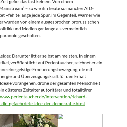
Zeit gefiel das fast keinem. Von einem
 Mainstream“ – so wie ihn heute so mancher AfD-
t –fehlte lange jede Spur, im Gegenteil. Warner wie
er wurden von einem ausgesprochen prorussischen
litikk und Medien gar lange als vermeintlich
paranoid gescholten.
Leider. Darunter litt er selbst am meisten. In einem
tikel, veröffentlicht auf Perlentaucher, zeichnet er ein
Ohne eine geistige Erneuerungsbewegung, die mit
nergie und Überzeugungskraft für den Erhalt
Ideale vorangehen, drohe der gesamten Menschheit
ein düsteres Zeitalter autoritärer und totalitärer
/www.perlentaucher.de/intervention/richard-
-die-gefaehrdete-idee-der-demokratie.html