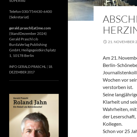
SUPERillu
Telefon 030/754430-6400
ABSCH
(Sekretariat)
HERZIN
gerald.praschl(at)me.com
(StandDezember 2024)
Gerald Praschl c/o
21. NOVEMBER 
BurdaVerlag Publishing
GmbH, Heiligegeistkirchplatz
1, 10178 Berlin
Am 21. November
Berlin-Schönebe
INFO GERALD PRASCHL
18.
Journalistenkol
DEZEMBER 2017
Wochen vor sein
verstorben ist.
Seine langjährig
Klarheit und se
Wahrheiten, mit 
der Leserschaft
Kollegen.
Schon vor 25 Jah