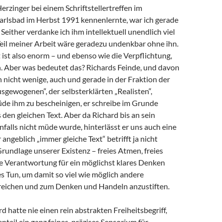
Herzinger bei einem Schriftstellertreffen im
arlsbad im Herbst 1991 kennenlernte, war ich gerade
 Seither verdanke ich ihm intellektuell unendlich viel
 Teil meiner Arbeit wäre geradezu undenkbar ohne ihn.
ist also enorm – und ebenso wie die Verpflichtung,
 Aber was bedeutet das? Richards Feinde, und davon
h nicht wenige, auch und gerade in der Fraktion der
sgewogenen“, der selbsterklärten „Realisten“,
de ihm zu bescheinigen, er schreibe im Grunde
en gleichen Text. Aber da Richard bis an sein
alls nicht müde wurde, hinterlässt er uns auch eine
angeblich „immer gleiche Text“ betrifft ja nicht
Grundlage unserer Existenz – freies Atmen, freies
e Verantwortung für ein möglichst klares Denken
s Tun, um damit so viel wie möglich andere
eichen und zum Denken und Handeln anzustiften.
d hatte nie einen rein abstrakten Freiheitsbegriff,
teil ein ganz feines, präzises Sensorium für