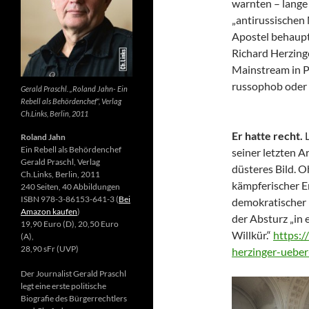
warnten – lange 
„antirussischen
Apostel behaupte
Richard Herzing
Mainstream in Po
russophob oder 
Gerald Praschl. „Roland Jahn- Ein
Rebell als Behördenchef“, Verlag
Ch.Links, Berlin, 2011
Er hatte recht.
Roland Jahn
Ein Rebell als Behördenchef
seiner letzten Ar
Gerald Praschl, Verlag
düsteres Bild. 
Ch.Links, Berlin, 2011
kämpferischer E
240 Seiten, 40 Abbildungen
ISBN 978-3-86153-641-3 (
Bei
demokratischer 
Amazon kaufen
)
der Absturz „in 
19,90 Euro (D), 20,50 Euro
Willkür.“
https:/
(A),
28,90 sFr (UVP)
herzinger-ueber
Der Journalist Gerald Praschl
legt eine erste politische
Biografie des Bürgerrechtlers