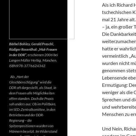
Als ich Richard 
tschechischen K
mal 21 Jahre alt.
– ja, ein großer
Die Dankbarkeit 
weiterzumachen.
Bärbel Bohley, Gerald Praschl,
hatte er wahrlic
Rüdiger Rosenthal: „Mut-Frauen
in der DDR“,
erschienen 2006 bei
vermeintlich „Au
Langen Müller Herbig, München,
wurden nicht mü
ISBN978-3776624342
genommen stets d
Als „Hort der
Lebensende ebenf
Gleichberechtigung“ wird die
Ermutigung: Der 
DDR oft dargestellt, als Staat, in
weniger als die 
dem Frauen alle Möglichkeiten
offen standen. Doch die Praxis
Sprechen und di
sah anders aus: Ob im Politbüro,
und wehrbereite
im SED-Zentralkomittee, in den
Menschen zu err
Betrieben und der DDR-
Regierung – die
Spitzenpositionen wurden von
Und Nein, Richar
Männern besetzt. Im Widerstand
sondern im Gegen