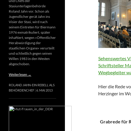
und Chefs der
Stasiunterlagenbehörde
Roland Jahn vor. Schon als
Jugendlicher gerät Jahn ins
Visier der Stasi, wird nach
seinem Eintreten für Biermann
1976 exmatrikuliert, später
inhaftiert, wegen »Öffentlicher
Herabwürdigung der
staatlichen Organe« verurteilt
und schließlich gegen seinen
Sehenswertes Vi
Willen 1983 in den Westen
abgeschoben.
Schriftsteller M
Wegbegleiter wa
Weiterlesen
→
ROLAND JAHN-EIN REBELL ALS
Hier die Rede vo
BEHÖRDENCHEF
6. MAI 2013
Herzinger im Wo
Grabrede für Ri