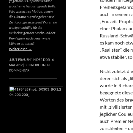
gegen die SED spielten Frauen
jedoch eine herausragende Rolle.
Freiheitsgefähr
Was waren ihre Motive, gegen
auch in seinem 
die Diktatur aufzubegehren und
„Endzeit-Prophet
Zivilcourage zu zeigen? Waren sie
weniger anfällig für die
einer Phalanx a
Verlockungen der Macht und der
Russland-Schwär
Privilegien, nach denen viele
es kam noch etw
Männer strebten?
Weiterlesen
→
„Realisten“, die
etwa stabiler, s
„MUT-FRAUEN“ IN DER DDR
6.
MAI 2012
SCHREIBE EINEN
Nicht zuletzt di
KOMMENTAR
deren sich als „
wurde in Richard
begegnete diese
Worten des israe
mit „zivilisierte
jeglicher Couleur
auch Premier Net
zu schleifen – u