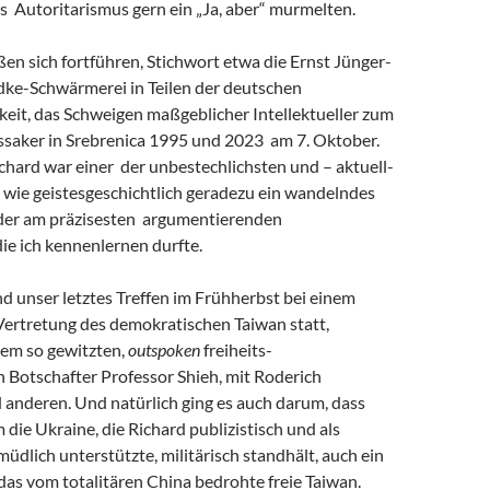
s Autoritarismus gern ein „Ja, aber“ murmelten.
eßen sich fortführen, Stichwort etwa die Ernst Jünger-
ke-Schwärmerei in Teilen der deutschen
keit, das Schweigen maßgeblicher Intellektueller zum
saker in Srebrenica 1995 und 2023 am 7. Oktober.
chard war einer der unbestechlichsten und – aktuell-
 wie geistesgeschichtlich geradezu ein wandelndes
 der am präzisesten argumentierenden
 die ich kennenlernen durfte.
and unser letztes Treffen im Frühherbst bei einem
Vertretung des demokratischen Taiwan statt,
em so gewitzten,
outspoken
freiheits-
 Botschafter Professor Shieh, mit Roderich
 anderen. Und natürlich ging es auch darum, dass
m die Ukraine, die Richard publizistisch und als
müdlich unterstützte, militärisch standhält, auch ein
r das vom totalitären China bedrohte freie Taiwan.