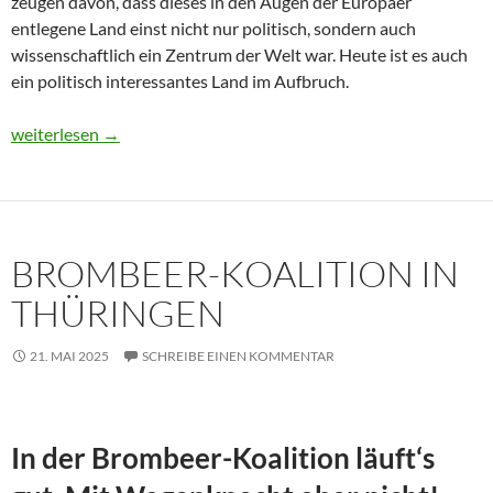
zeugen davon, dass dieses in den Augen der Europäer
entlegene Land einst nicht nur politisch, sondern auch
wissenschaftlich ein Zentrum der Welt war. Heute ist es auch
ein politisch interessantes Land im Aufbruch.
Usbekistan 2025: Unterwegs in einem Land im Aufbruch
weiterlesen
→
BROMBEER-KOALITION IN
THÜRINGEN
21. MAI 2025
SCHREIBE EINEN KOMMENTAR
In der Brombeer-Koalition läuft‘s