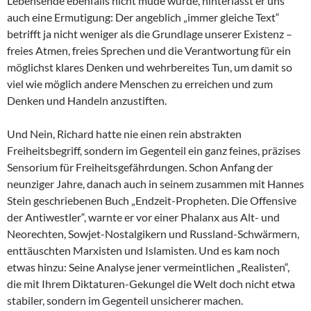
Lebensende ebenfalls nicht müde wurde, hinterlässt er uns
auch eine Ermutigung: Der angeblich „immer gleiche Text“
betrifft ja nicht weniger als die Grundlage unserer Existenz –
freies Atmen, freies Sprechen und die Verantwortung für ein
möglichst klares Denken und wehrbereites Tun, um damit so
viel wie möglich andere Menschen zu erreichen und zum
Denken und Handeln anzustiften.
Und Nein, Richard hatte nie einen rein abstrakten
Freiheitsbegriff, sondern im Gegenteil ein ganz feines, präzises
Sensorium für Freiheitsgefährdungen. Schon Anfang der
neunziger Jahre, danach auch in seinem zusammen mit Hannes
Stein geschriebenen Buch „Endzeit-Propheten. Die Offensive
der Antiwestler“, warnte er vor einer Phalanx aus Alt- und
Neorechten, Sowjet-Nostalgikern und Russland-Schwärmern,
enttäuschten Marxisten und Islamisten. Und es kam noch
etwas hinzu: Seine Analyse jener vermeintlichen „Realisten“,
die mit Ihrem Diktaturen-Gekungel die Welt doch nicht etwa
stabiler, sondern im Gegenteil unsicherer machen.