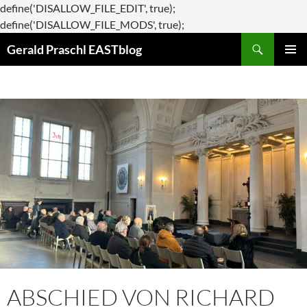
define('DISALLOW_FILE_EDIT', true);
Zum
define('DISALLOW_FILE_MODS', true);
Suchen
Inhalt
Gerald Praschl EASTblog
springen
PRIMÄR
MENÜ
ABSCHIED VON RICHARD