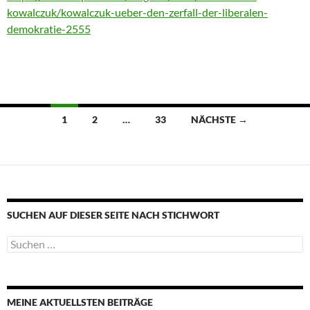
kowalczuk/kowalczuk-ueber-den-zerfall-der-liberalen-
demokratie-2555
Beitragsnavigation
1
2
…
33
NÄCHSTE →
SUCHEN AUF DIESER SEITE NACH STICHWORT
Suche
nach:
MEINE AKTUELLSTEN BEITRÄGE