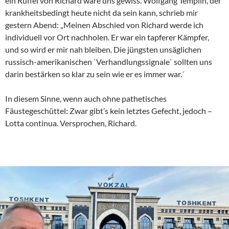
ein Rüffel von Richard wäre uns gewiss. Wolfgang Templin, der
krankheitsbedingt heute nicht da sein kann, schrieb mir
gestern Abend: „Meinen Abschied von Richard werde ich
individuell vor Ort nachholen. Er war ein tapferer Kämpfer,
und so wird er mir nah bleiben. Die jüngsten unsäglichen
russisch-amerikanischen `Verhandlungssignale` sollten uns
darin bestärken so klar zu sein wie er es immer war.´
In diesem Sinne, wenn auch ohne pathetisches
Fäustegeschüttel: Zwar gibt’s kein letztes Gefecht, jedoch –
Lotta continua. Versprochen, Richard.