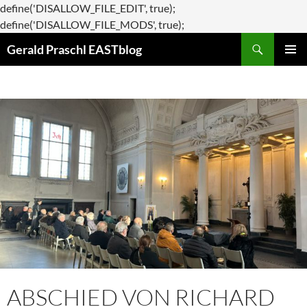
define('DISALLOW_FILE_EDIT', true);
Zum
define('DISALLOW_FILE_MODS', true);
Suchen
Inhalt
Gerald Praschl EASTblog
springen
PRIMÄR
MENÜ
ABSCHIED VON RICHARD