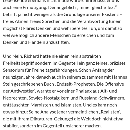
Lebensende ebenfalls nicht müde wurde, hinterlässt er uns
auch eine Ermutigung: Der angeblich „immer gleiche Text“
betrifft ja nicht weniger als die Grundlage unserer Existenz –
freies Atmen, freies Sprechen und die Verantwortung für ein
möglichst klares Denken und wehrbereites Tun, um damit so
viel wie möglich andere Menschen zu erreichen und zum
Denken und Handeln anzustiften.
Und Nein, Richard hatte nie einen rein abstrakten
Freiheitsbegriff, sondern im Gegenteil ein ganz feines, präzises
Sensorium für Freiheitsgefährdungen. Schon Anfang der
neunziger Jahre, danach auch in seinem zusammen mit Hannes
Stein geschriebenen Buch „Endzeit-Propheten. Die Offensive
der Antiwestler“, warnte er vor einer Phalanx aus Alt- und
Neorechten, Sowjet-Nostalgikern und Russland-Schwärmern,
enttäuschten Marxisten und Islamisten. Und es kam noch
etwas hinzu: Seine Analyse jener vermeintlichen „Realisten“,
die mit Ihrem Diktaturen-Gekungel die Welt doch nicht etwa
stabiler, sondern im Gegenteil unsicherer machen.