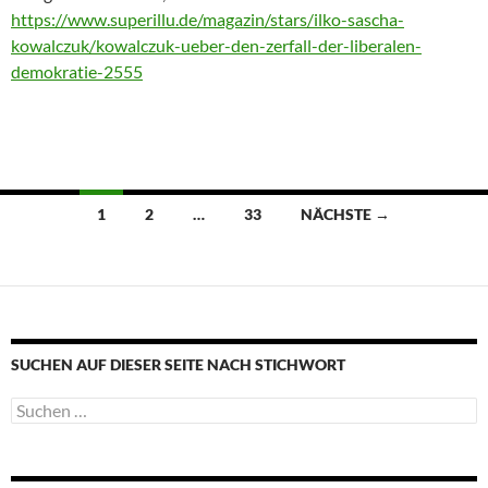
https://www.superillu.de/magazin/stars/ilko-sascha-
kowalczuk/kowalczuk-ueber-den-zerfall-der-liberalen-
demokratie-2555
Beitragsnavigation
1
2
…
33
NÄCHSTE →
SUCHEN AUF DIESER SEITE NACH STICHWORT
Suche
nach: