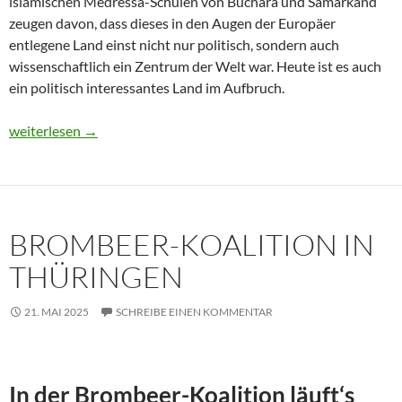
islamischen Medressa-Schulen von Buchara und Samarkand
zeugen davon, dass dieses in den Augen der Europäer
entlegene Land einst nicht nur politisch, sondern auch
wissenschaftlich ein Zentrum der Welt war. Heute ist es auch
ein politisch interessantes Land im Aufbruch.
Usbekistan 2025: Unterwegs in einem Land im Aufbruch
weiterlesen
→
BROMBEER-KOALITION IN
THÜRINGEN
21. MAI 2025
SCHREIBE EINEN KOMMENTAR
In der Brombeer-Koalition läuft‘s