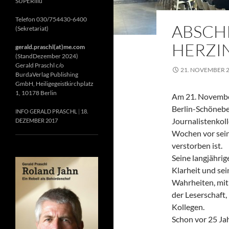
SUPERillu
Telefon 030/754430-6400
ABSCH
(Sekretariat)
HERZIN
gerald.praschl(at)me.com
(StandDezember 2024)
Gerald Praschl c/o
21. NOVEMBER 
BurdaVerlag Publishing
GmbH, Heiligegeistkirchplatz
1, 10178 Berlin
Am 21. November
Berlin-Schönebe
INFO GERALD PRASCHL
18.
Journalistenkol
DEZEMBER 2017
Wochen vor sein
verstorben ist.
Seine langjährig
Klarheit und se
Wahrheiten, mit 
der Leserschaft
Kollegen.
Schon vor 25 Jah