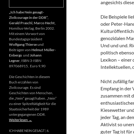
angesichts diese
„Ich habe Nein gesagt-
Die Beispiele li
Zivilcourage in der DDR“,
Gerald Praschl, Marco Hecht,
oder Peter-Hand
Homilius-Verlag, Berlin 2002.
Kulturöffentlich
Mit einem Vorwort von
genozidalen Mas
Bundestagspräsident
Wolfgang Thierse
und
Und und und. Ri
Beiträgen von
Helmut Müller-
politisch ebenso
Enbergs
und
Johann
Lexikon – einer
Legner
, ISBN 3-ISBN
897068915, Euro 9,90
Intellektuellen,
Die Geschichten in diesem
Nicht zufällig f
Buch erzählen von
Zivilcourage. Es sind
Empfang in der 
Geschichten von Menschen,
zusammen mit d
die „Nein“ gesagt haben. „Nein“
enthusiastischen
zu einer Spitzeltätigkeit für die
Staatssicherheit der 1989
Kiesewetter und
untergegangenen DDR.
jeder Tag, an de
Weiterlesen
→
Aktivist so uner
guter Tag ist fü
ICH HABE NEIN GESAGT
6.