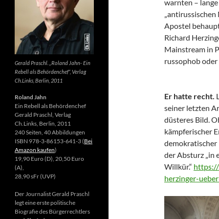
warnten – lange 
„antirussischen
Apostel behaupte
Richard Herzing
Mainstream in Po
russophob oder 
Gerald Praschl. „Roland Jahn- Ein
Rebell als Behördenchef“, Verlag
Ch.Links, Berlin, 2011
Er hatte recht.
Roland Jahn
Ein Rebell als Behördenchef
seiner letzten Ar
Gerald Praschl, Verlag
düsteres Bild. 
Ch.Links, Berlin, 2011
kämpferischer E
240 Seiten, 40 Abbildungen
ISBN 978-3-86153-641-3 (
Bei
demokratischer 
Amazon kaufen
)
der Absturz „in 
19,90 Euro (D), 20,50 Euro
Willkür.“
https:/
(A),
28,90 sFr (UVP)
herzinger-ueber
Der Journalist Gerald Praschl
legt eine erste politische
Biografie des Bürgerrechtlers