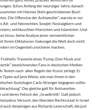
dungen. Schon Anfang der neunziger Jahre, danach
zusammen mit Hannes Stein geschriebenen Buch
en. Die Offensive der Antiwestler“, warnte er vor
us Alt- und Neorechten, Sowjet-Nostalgikern und
mern, enttäuschten Marxisten und Islamisten. Und
as hinzu: Seine Analyse jener vermeintlichen
 mit Ihrem Diktaturen-Gekungel die Welt doch nicht
ondern im Gegenteil unsicherer machen.
e Freiheits-Travestie eines Trump, Elon Musk und
libertär“ bezeichnenden Fans in deutschen Medien
s Texten nach allen Regeln der Kunst zerlegt. Er
n Typen auf jene Weise, wie man ihnen in den
lischen Soziologen Carlo Strenger begegnen sollte:
r Verachtung“. Das gleiche galt für Antisemiten
 und deren Fetisch der „Israelkritik“. Galt jedoch
anyahus Versuch, den liberalen Rechtsstaat in Israel
nd auch denjenigen aus Richards Leserschaft, die just