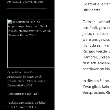
APRIL 2011
2 KOMMENTARE
Existentielle Ve
Blick hatte.
Dass er – wie se
uns fehlt, ganz e
jedoch in dieser
wäre uns gewiss
nicht da sein k
Richard werde ic
Kämpfer, und so 
russisch-amerik
bestärken so kla
Der Aufstand . Juni 53 –
Augenzeugen berichten, Gerald
In diesem Sinne
Praschl, Hannes Hofmann, Verlag
Das neue Berlin, 2003
Zwar gibt’s kein
Versprochen, Ri
„Der Aufstand Juni ’53“.
Packende Zeitzeugenberichte
zum 17. Juni 1953: Die