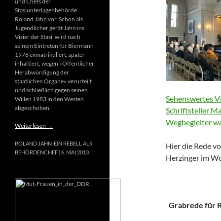
und Chefs der
Stasiunterlagenbehörde
Roland Jahn vor. Schon als
Jugendlicher gerät Jahn ins
Visier der Stasi, wird nach
seinem Eintreten für Biermann
1976 exmatrikuliert, später
inhaftiert, wegen »Öffentlicher
Herabwürdigung der
staatlichen Organe« verurteilt
und schließlich gegen seinen
Sehenswertes Vi
Willen 1983 in den Westen
abgeschoben.
Schriftsteller M
Wegbegleiter wa
Weiterlesen
→
ROLAND JAHN-EIN REBELL ALS
Hier die Rede vo
BEHÖRDENCHEF
6. MAI 2013
Herzinger im Wo
Grabrede für Ri