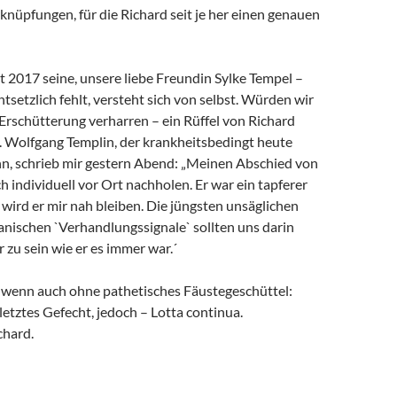
rknüpfungen, für die Richard seit je her einen genauen
it 2017 seine, unsere liebe Freundin Sylke Tempel –
ntsetzlich fehlt, versteht sich von selbst. Würden wir
 Erschütterung verharren – ein Rüffel von Richard
. Wolfgang Templin, der krankheitsbedingt heute
ann, schrieb mir gestern Abend: „Meinen Abschied von
h individuell vor Ort nachholen. Er war ein tapferer
wird er mir nah bleiben. Die jüngsten unsäglichen
anischen `Verhandlungssignale` sollten uns darin
r zu sein wie er es immer war.´
, wenn auch ohne pathetisches Fäustegeschüttel:
 letztes Gefecht, jedoch – Lotta continua.
chard.