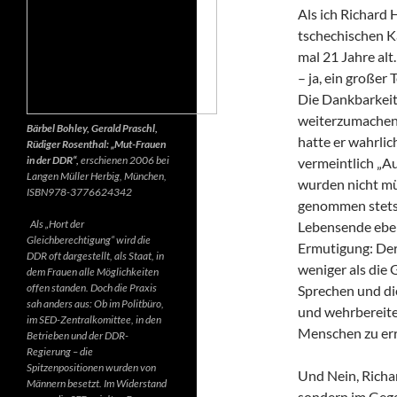
Als ich Richard 
tschechischen K
mal 21 Jahre alt.
– ja, ein großer
Die Dankbarkeit 
weiterzumachen.
Bärbel Bohley, Gerald Praschl,
hatte er wahrlic
Rüdiger Rosenthal: „Mut-Frauen
in der DDR“,
erschienen 2006 bei
vermeintlich „Au
Langen Müller Herbig, München,
wurden nicht mü
ISBN978-3776624342
genommen stets d
Als „Hort der
Lebensende ebenf
Gleichberechtigung“ wird die
Ermutigung: Der 
DDR oft dargestellt, als Staat, in
weniger als die 
dem Frauen alle Möglichkeiten
offen standen. Doch die Praxis
Sprechen und di
sah anders aus: Ob im Politbüro,
und wehrbereite
im SED-Zentralkomittee, in den
Menschen zu err
Betrieben und der DDR-
Regierung – die
Spitzenpositionen wurden von
Und Nein, Richar
Männern besetzt. Im Widerstand
sondern im Gegen