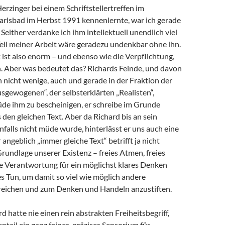
Herzinger bei einem Schriftstellertreffen im
arlsbad im Herbst 1991 kennenlernte, war ich gerade
 Seither verdanke ich ihm intellektuell unendlich viel
 Teil meiner Arbeit wäre geradezu undenkbar ohne ihn.
ist also enorm – und ebenso wie die Verpflichtung,
 Aber was bedeutet das? Richards Feinde, und davon
h nicht wenige, auch und gerade in der Fraktion der
sgewogenen“, der selbsterklärten „Realisten“,
de ihm zu bescheinigen, er schreibe im Grunde
en gleichen Text. Aber da Richard bis an sein
alls nicht müde wurde, hinterlässt er uns auch eine
angeblich „immer gleiche Text“ betrifft ja nicht
Grundlage unserer Existenz – freies Atmen, freies
e Verantwortung für ein möglichst klares Denken
s Tun, um damit so viel wie möglich andere
eichen und zum Denken und Handeln anzustiften.
d hatte nie einen rein abstrakten Freiheitsbegriff,
teil ein ganz feines, präzises Sensorium für