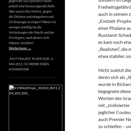
gegen die SED spielten Frauen
jedoch eine herausragende Rolle.
Freiheitsgefähr
Was waren ihre Motive, gegen
auch in seinem 
die Diktatur aufzubegehren und
„Endzeit-Prophet
Zivilcourage zu zeigen? Waren sie
weniger anfällig für die
einer Phalanx a
Verlockungen der Macht und der
Russland-Schwär
Privilegien, nach denen viele
es kam noch etw
Männer strebten?
Weiterlesen
→
„Realisten“, die
etwa stabiler, s
„MUT-FRAUEN“ IN DER DDR
6.
MAI 2012
SCHREIBE EINEN
Nicht zuletzt di
KOMMENTAR
deren sich als „
wurde in Richard
begegnete diese
Worten des israe
mit „zivilisierte
jeglicher Couleur
auch Premier Net
zu schleifen – u