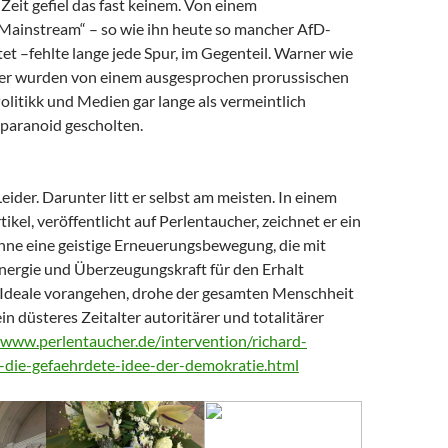
Zeit gefiel das fast keinem. Von einem
 Mainstream“ – so wie ihn heute so mancher AfD-
t –fehlte lange jede Spur, im Gegenteil. Warner wie
er wurden von einem ausgesprochen prorussischen
litikk und Medien gar lange als vermeintlich
paranoid gescholten.
Leider. Darunter litt er selbst am meisten. In einem
tikel, veröffentlicht auf Perlentaucher, zeichnet er ein
Ohne eine geistige Erneuerungsbewegung, die mit
nergie und Überzeugungskraft für den Erhalt
Ideale vorangehen, drohe der gesamten Menschheit
ein düsteres Zeitalter autoritärer und totalitärer
/www.perlentaucher.de/intervention/richard-
-die-gefaehrdete-idee-der-demokratie.html