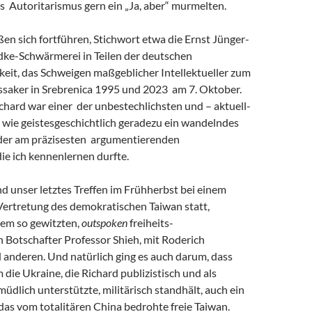
s Autoritarismus gern ein „Ja, aber“ murmelten.
eßen sich fortführen, Stichwort etwa die Ernst Jünger-
ke-Schwärmerei in Teilen der deutschen
keit, das Schweigen maßgeblicher Intellektueller zum
saker in Srebrenica 1995 und 2023 am 7. Oktober.
chard war einer der unbestechlichsten und – aktuell-
 wie geistesgeschichtlich geradezu ein wandelndes
 der am präzisesten argumentierenden
 die ich kennenlernen durfte.
and unser letztes Treffen im Frühherbst bei einem
Vertretung des demokratischen Taiwan statt,
em so gewitzten,
outspoken
freiheits-
 Botschafter Professor Shieh, mit Roderich
 anderen. Und natürlich ging es auch darum, dass
m die Ukraine, die Richard publizistisch und als
müdlich unterstützte, militärisch standhält, auch ein
r das vom totalitären China bedrohte freie Taiwan.