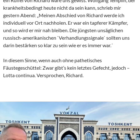
ein Rüffel von Richard wäre uns gewiss. Wolfgang Templin, der
krankheitsbedingt heute nicht da sein kann, schrieb mir
gestern Abend: „Meinen Abschied von Richard werde ich
individuell vor Ort nachholen. Er war ein tapferer Kämpfer,
und so wird er mir nah bleiben. Die jüngsten unsäglichen
russisch-amerikanischen `Verhandlungssignale` sollten uns
darin bestärken so klar zu sein wie er es immer war.´
In diesem Sinne, wenn auch ohne pathetisches
Fäustegeschüttel: Zwar gibt’s kein letztes Gefecht, jedoch –
Lotta continua. Versprochen, Richard.