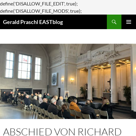
define('DISALLOW_FILE_EDIT', true);
Zum
define('DISALLOW_FILE_MODS', true);
Suchen
Inhalt
Gerald Praschl EASTblog
springen
PRIMÄR
MENÜ
ABSCHIED VON RICHARD