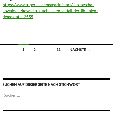
https://www.superillu.de/magazin/stars/ilko-sascha-
kowalczuk/kowalczuk-ueber-den-zerfall-der-liberalen-
demokratie-2555
Beitragsnavigation
1
2
…
33
NÄCHSTE →
SUCHEN AUF DIESER SEITE NACH STICHWORT
Suche
nach: