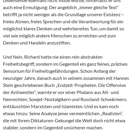
Lebensende ebenfalls nicht müde wurde, hinterlässt er uns
auch eine Ermutigung: Der angeblich „immer gleiche Text“
betrifft ja nicht weniger als die Grundlage unserer Existenz –
freies Atmen, freies Sprechen und die Verantwortung für ein
möglichst klares Denken und wehrbereites Tun, um damit so
viel wie möglich andere Menschen zu erreichen und zum
Denken und Handeln anzustiften.
Und Nein, Richard hatte nie einen rein abstrakten
Freiheitsbegriff, sondern im Gegenteil ein ganz feines, präzises
Sensorium für Freiheitsgefährdungen. Schon Anfang der
neunziger Jahre, danach auch in seinem zusammen mit Hannes
Stein geschriebenen Buch „Endzeit-Propheten. Die Offensive
der Antiwestler“, warnte er vor einer Phalanx aus Alt- und
Neorechten, Sowjet-Nostalgikern und Russland-Schwärmern,
enttäuschten Marxisten und Islamisten. Und es kam noch
etwas hinzu: Seine Analyse jener vermeintlichen „Realisten“,
die mit Ihrem Diktaturen-Gekungel die Welt doch nicht etwa
stabiler, sondern im Gegenteil unsicherer machen.