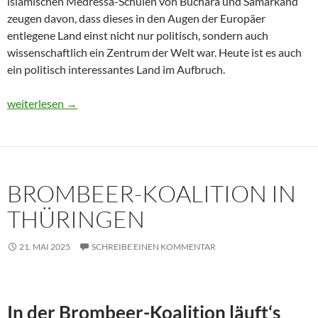
islamischen Medressa-Schulen von Buchara und Samarkand
zeugen davon, dass dieses in den Augen der Europäer
entlegene Land einst nicht nur politisch, sondern auch
wissenschaftlich ein Zentrum der Welt war. Heute ist es auch
ein politisch interessantes Land im Aufbruch.
Usbekistan 2025: Unterwegs in einem Land im Aufbruch
weiterlesen
→
BROMBEER-KOALITION IN
THÜRINGEN
21. MAI 2025
SCHREIBE EINEN KOMMENTAR
In der Brombeer-Koalition läuft‘s