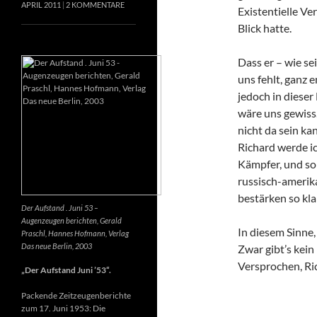
APRIL 2011
2 KOMMENTARE
Existentielle Ve
Blick hatte.
Dass er – wie se
uns fehlt, ganz e
jedoch in dieser
wäre uns gewiss
nicht da sein k
Richard werde ic
Kämpfer, und so 
russisch-amerik
bestärken so kla
Der Aufstand . Juni 53 –
Augenzeugen berichten, Gerald
In diesem Sinne
Praschl, Hannes Hofmann, Verlag
Das neue Berlin, 2003
Zwar gibt’s kein
Versprochen, Ri
„Der Aufstand Juni ’53“.
Packende Zeitzeugenberichte
zum 17. Juni 1953: Die