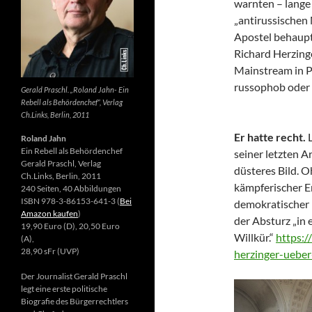
warnten – lange 
„antirussischen
Apostel behaupte
Richard Herzing
Mainstream in Po
russophob oder 
Gerald Praschl. „Roland Jahn- Ein
Rebell als Behördenchef“, Verlag
Ch.Links, Berlin, 2011
Er hatte recht.
Roland Jahn
Ein Rebell als Behördenchef
seiner letzten Ar
Gerald Praschl, Verlag
düsteres Bild. 
Ch.Links, Berlin, 2011
kämpferischer E
240 Seiten, 40 Abbildungen
ISBN 978-3-86153-641-3 (
Bei
demokratischer 
Amazon kaufen
)
der Absturz „in 
19,90 Euro (D), 20,50 Euro
Willkür.“
https:/
(A),
28,90 sFr (UVP)
herzinger-ueber
Der Journalist Gerald Praschl
legt eine erste politische
Biografie des Bürgerrechtlers