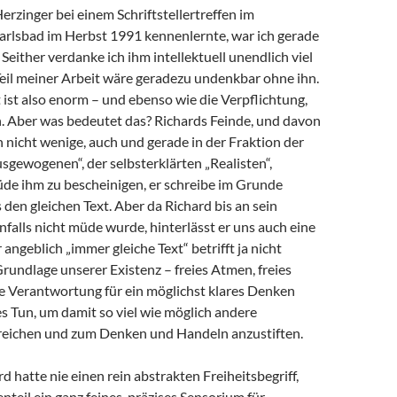
Herzinger bei einem Schriftstellertreffen im
arlsbad im Herbst 1991 kennenlernte, war ich gerade
 Seither verdanke ich ihm intellektuell unendlich viel
 Teil meiner Arbeit wäre geradezu undenkbar ohne ihn.
ist also enorm – und ebenso wie die Verpflichtung,
 Aber was bedeutet das? Richards Feinde, und davon
h nicht wenige, auch und gerade in der Fraktion der
sgewogenen“, der selbsterklärten „Realisten“,
de ihm zu bescheinigen, er schreibe im Grunde
en gleichen Text. Aber da Richard bis an sein
alls nicht müde wurde, hinterlässt er uns auch eine
angeblich „immer gleiche Text“ betrifft ja nicht
Grundlage unserer Existenz – freies Atmen, freies
e Verantwortung für ein möglichst klares Denken
s Tun, um damit so viel wie möglich andere
eichen und zum Denken und Handeln anzustiften.
d hatte nie einen rein abstrakten Freiheitsbegriff,
teil ein ganz feines, präzises Sensorium für