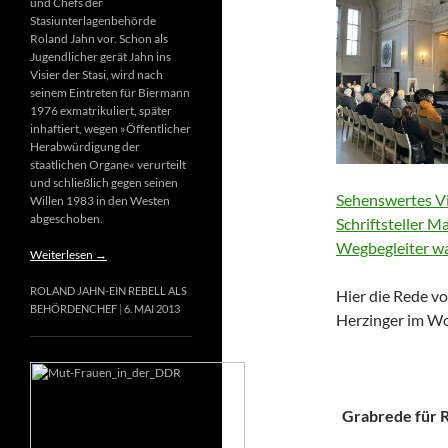
und Chefs der
Stasiunterlagenbehörde
Roland Jahn vor. Schon als
Jugendlicher gerät Jahn ins
Visier der Stasi, wird nach
seinem Eintreten für Biermann
1976 exmatrikuliert, später
inhaftiert, wegen »Öffentlicher
Herabwürdigung der
staatlichen Organe« verurteilt
und schließlich gegen seinen
Sehenswertes Vi
Willen 1983 in den Westen
abgeschoben.
Schriftsteller M
Wegbegleiter wa
Weiterlesen
→
ROLAND JAHN-EIN REBELL ALS
Hier die Rede vo
BEHÖRDENCHEF
6. MAI 2013
Herzinger im Wo
Grabrede für Ri