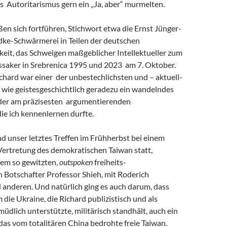
s Autoritarismus gern ein „Ja, aber“ murmelten.
eßen sich fortführen, Stichwort etwa die Ernst Jünger-
ke-Schwärmerei in Teilen der deutschen
keit, das Schweigen maßgeblicher Intellektueller zum
saker in Srebrenica 1995 und 2023 am 7. Oktober.
chard war einer der unbestechlichsten und – aktuell-
 wie geistesgeschichtlich geradezu ein wandelndes
 der am präzisesten argumentierenden
 die ich kennenlernen durfte.
and unser letztes Treffen im Frühherbst bei einem
Vertretung des demokratischen Taiwan statt,
em so gewitzten,
outspoken
freiheits-
 Botschafter Professor Shieh, mit Roderich
 anderen. Und natürlich ging es auch darum, dass
m die Ukraine, die Richard publizistisch und als
müdlich unterstützte, militärisch standhält, auch ein
r das vom totalitären China bedrohte freie Taiwan.