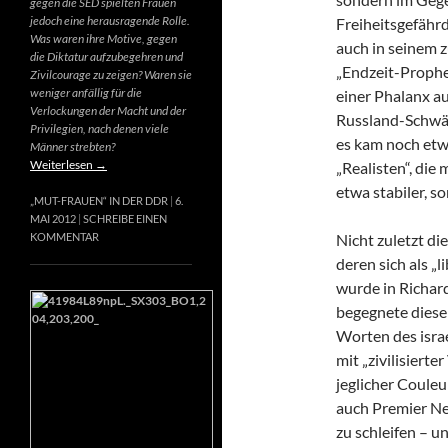
gegen die SED spielten Frauen
jedoch eine herausragende Rolle.
Freiheitsgefähr
Was waren ihre Motive, gegen
auch in seinem 
die Diktatur aufzubegehren und
„Endzeit-Prophet
Zivilcourage zu zeigen? Waren sie
weniger anfällig für die
einer Phalanx a
Verlockungen der Macht und der
Russland-Schwär
Privilegien, nach denen viele
es kam noch etw
Männer strebten?
Weiterlesen
→
„Realisten“, die
etwa stabiler, s
„MUT-FRAUEN“ IN DER DDR
6.
MAI 2012
SCHREIBE EINEN
Nicht zuletzt di
KOMMENTAR
deren sich als „
wurde in Richard
begegnete diese
Worten des israe
mit „zivilisierte
jeglicher Couleur
auch Premier Net
zu schleifen – u