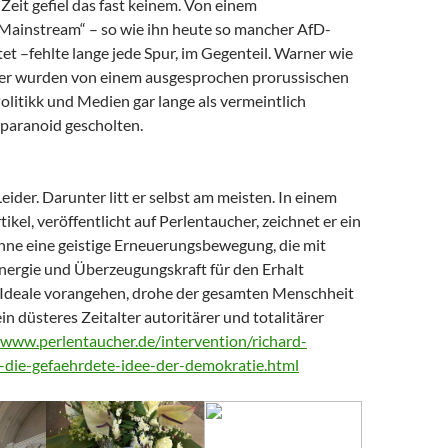
Zeit gefiel das fast keinem. Von einem
 Mainstream“ – so wie ihn heute so mancher AfD-
t –fehlte lange jede Spur, im Gegenteil. Warner wie
er wurden von einem ausgesprochen prorussischen
litikk und Medien gar lange als vermeintlich
paranoid gescholten.
Leider. Darunter litt er selbst am meisten. In einem
tikel, veröffentlicht auf Perlentaucher, zeichnet er ein
Ohne eine geistige Erneuerungsbewegung, die mit
nergie und Überzeugungskraft für den Erhalt
Ideale vorangehen, drohe der gesamten Menschheit
ein düsteres Zeitalter autoritärer und totalitärer
/www.perlentaucher.de/intervention/richard-
-die-gefaehrdete-idee-der-demokratie.html