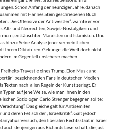
dungen. Schon Anfang der neunziger Jahre, danach
zusammen mit Hannes Stein geschriebenen Buch
en. Die Offensive der Antiwestler“, warnte er vor
us Alt- und Neorechten, Sowjet-Nostalgikern und
mern, enttäuschten Marxisten und Islamisten. Und
as hinzu: Seine Analyse jener vermeintlichen
 mit Ihrem Diktaturen-Gekungel die Welt doch nicht
ondern im Gegenteil unsicherer machen.
e Freiheits-Travestie eines Trump, Elon Musk und
libertär“ bezeichnenden Fans in deutschen Medien
s Texten nach allen Regeln der Kunst zerlegt. Er
n Typen auf jene Weise, wie man ihnen in den
lischen Soziologen Carlo Strenger begegnen sollte:
r Verachtung“. Das gleiche galt für Antisemiten
 und deren Fetisch der „Israelkritik“. Galt jedoch
anyahus Versuch, den liberalen Rechtsstaat in Israel
nd auch denjenigen aus Richards Leserschaft, die just