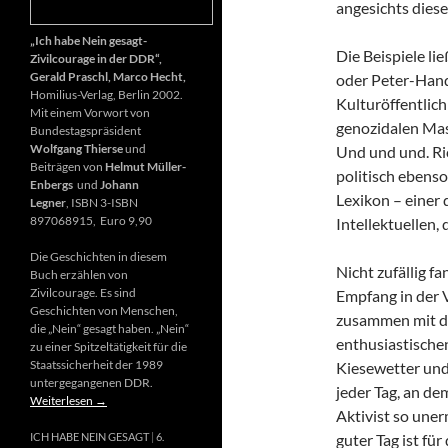
angesichts diese
„Ich habe Nein gesagt-
Die Beispiele li
Zivilcourage in der DDR“,
Gerald Praschl, Marco Hecht,
oder Peter-Hand
Homilius-Verlag, Berlin 2002.
Kulturöffentlich
Mit einem Vorwort von
genozidalen Mas
Bundestagspräsident
Wolfgang Thierse
und
Und und und. Ri
Beiträgen von
Helmut Müller-
politisch ebenso
Enbergs
und
Johann
Lexikon – einer
Legner
, ISBN 3-ISBN
897068915, Euro 9,90
Intellektuellen,
Die Geschichten in diesem
Nicht zufällig f
Buch erzählen von
Zivilcourage. Es sind
Empfang in der 
Geschichten von Menschen,
zusammen mit d
die „Nein“ gesagt haben. „Nein“
enthusiastischen
zu einer Spitzeltätigkeit für die
Staatssicherheit der 1989
Kiesewetter und
untergegangenen DDR.
jeder Tag, an de
Weiterlesen
→
Aktivist so uner
guter Tag ist fü
ICH HABE NEIN GESAGT
6.