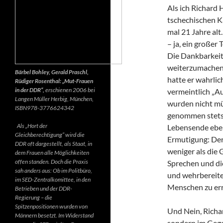
Als ich Richard 
tschechischen K
mal 21 Jahre alt.
– ja, ein großer
Die Dankbarkeit 
weiterzumachen.
Bärbel Bohley, Gerald Praschl,
hatte er wahrlic
Rüdiger Rosenthal: „Mut-Frauen
in der DDR“,
erschienen 2006 bei
vermeintlich „Au
Langen Müller Herbig, München,
wurden nicht mü
ISBN978-3776624342
genommen stets d
Als „Hort der
Lebensende ebenf
Gleichberechtigung“ wird die
Ermutigung: Der 
DDR oft dargestellt, als Staat, in
weniger als die 
dem Frauen alle Möglichkeiten
offen standen. Doch die Praxis
Sprechen und di
sah anders aus: Ob im Politbüro,
und wehrbereite
im SED-Zentralkomittee, in den
Menschen zu err
Betrieben und der DDR-
Regierung – die
Spitzenpositionen wurden von
Und Nein, Richar
Männern besetzt. Im Widerstand
sondern im Gegen