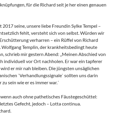
rknüpfungen, für die Richard seit je her einen genauen
it 2017 seine, unsere liebe Freundin Sylke Tempel –
ntsetzlich fehlt, versteht sich von selbst. Würden wir
 Erschütterung verharren – ein Rüffel von Richard
. Wolfgang Templin, der krankheitsbedingt heute
ann, schrieb mir gestern Abend: „Meinen Abschied von
h individuell vor Ort nachholen. Er war ein tapferer
wird er mir nah bleiben. Die jüngsten unsäglichen
anischen `Verhandlungssignale` sollten uns darin
r zu sein wie er es immer war.´
, wenn auch ohne pathetisches Fäustegeschüttel:
 letztes Gefecht, jedoch – Lotta continua.
chard.