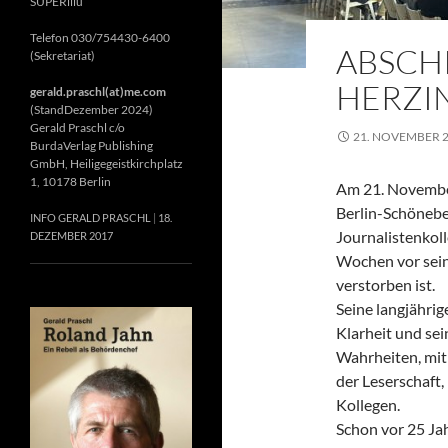
SUPERillu
Telefon 030/754430-6400
ABSCH
(Sekretariat)
HERZIN
gerald.praschl(at)me.com
(StandDezember 2024)
Gerald Praschl c/o
21. NOVEMBER 
BurdaVerlag Publishing
GmbH, Heiligegeistkirchplatz
1, 10178 Berlin
Am 21. November
Berlin-Schönebe
INFO GERALD PRASCHL
18.
Journalistenkol
DEZEMBER 2017
Wochen vor sein
verstorben ist.
Seine langjährig
Klarheit und se
Wahrheiten, mit 
der Leserschaft
Kollegen.
Schon vor 25 Jah