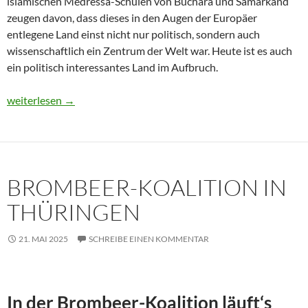
islamischen Medressa-Schulen von Buchara und Samarkand
zeugen davon, dass dieses in den Augen der Europäer
entlegene Land einst nicht nur politisch, sondern auch
wissenschaftlich ein Zentrum der Welt war. Heute ist es auch
ein politisch interessantes Land im Aufbruch.
Usbekistan 2025: Unterwegs in einem Land im Aufbruch
weiterlesen
→
BROMBEER-KOALITION IN
THÜRINGEN
21. MAI 2025
SCHREIBE EINEN KOMMENTAR
In der Brombeer-Koalition läuft‘s