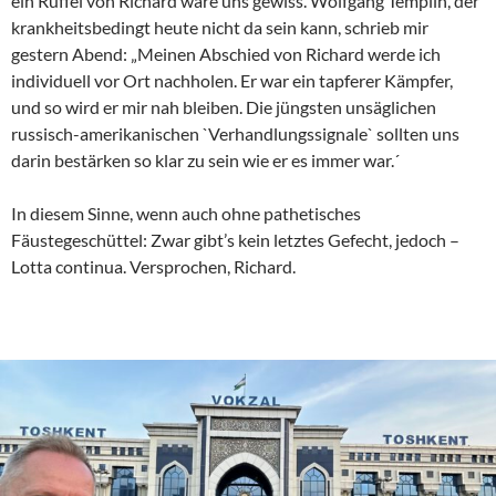
ein Rüffel von Richard wäre uns gewiss. Wolfgang Templin, der
krankheitsbedingt heute nicht da sein kann, schrieb mir
gestern Abend: „Meinen Abschied von Richard werde ich
individuell vor Ort nachholen. Er war ein tapferer Kämpfer,
und so wird er mir nah bleiben. Die jüngsten unsäglichen
russisch-amerikanischen `Verhandlungssignale` sollten uns
darin bestärken so klar zu sein wie er es immer war.´
In diesem Sinne, wenn auch ohne pathetisches
Fäustegeschüttel: Zwar gibt’s kein letztes Gefecht, jedoch –
Lotta continua. Versprochen, Richard.