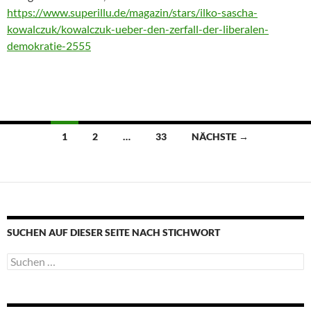
https://www.superillu.de/magazin/stars/ilko-sascha-
kowalczuk/kowalczuk-ueber-den-zerfall-der-liberalen-
demokratie-2555
Beitragsnavigation
1
2
…
33
NÄCHSTE →
SUCHEN AUF DIESER SEITE NACH STICHWORT
Suche
nach: