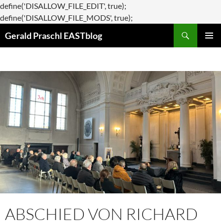
define('DISALLOW_FILE_EDIT', true);
Zum
define('DISALLOW_FILE_MODS', true);
Suchen
Inhalt
Gerald Praschl EASTblog
springen
PRIMÄR
MENÜ
ABSCHIED VON RICHARD