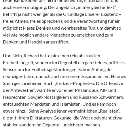
Lebensende ebenfalls nicht müde wurde, hinterlässt er uns
auch eine Ermutigung: Der angeblich „immer gleiche Text“
betrifft ja nicht weniger als die Grundlage unserer Existenz –
freies Atmen, freies Sprechen und die Verantwortung für ein
möglichst klares Denken und wehrbereites Tun, um damit so
viel wie möglich andere Menschen zu erreichen und zum
Denken und Handeln anzustiften.
Und Nein, Richard hatte nie einen rein abstrakten
Freiheitsbegriff, sondern im Gegenteil ein ganz feines, präzises
Sensorium für Freiheitsgefährdungen. Schon Anfang der
neunziger Jahre, danach auch in seinem zusammen mit Hannes
Stein geschriebenen Buch „Endzeit-Propheten. Die Offensive
der Antiwestler“, warnte er vor einer Phalanx aus Alt- und
Neorechten, Sowjet-Nostalgikern und Russland-Schwärmern,
enttäuschten Marxisten und Islamisten. Und es kam noch
etwas hinzu: Seine Analyse jener vermeintlichen „Realisten“,
die mit Ihrem Diktaturen-Gekungel die Welt doch nicht etwa
stabiler, sondern im Gegenteil unsicherer machen.