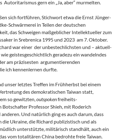
s Autoritarismus gern ein „Ja, aber“ murmelten.
eßen sich fortführen, Stichwort etwa die Ernst Jünger-
ke-Schwärmerei in Teilen der deutschen
keit, das Schweigen maßgeblicher Intellektueller zum
saker in Srebrenica 1995 und 2023 am 7. Oktober.
chard war einer der unbestechlichsten und – aktuell-
 wie geistesgeschichtlich geradezu ein wandelndes
 der am präzisesten argumentierenden
 die ich kennenlernen durfte.
and unser letztes Treffen im Frühherbst bei einem
Vertretung des demokratischen Taiwan statt,
em so gewitzten,
outspoken
freiheits-
 Botschafter Professor Shieh, mit Roderich
 anderen. Und natürlich ging es auch darum, dass
m die Ukraine, die Richard publizistisch und als
müdlich unterstützte, militärisch standhält, auch ein
r das vom totalitären China bedrohte freie Taiwan.