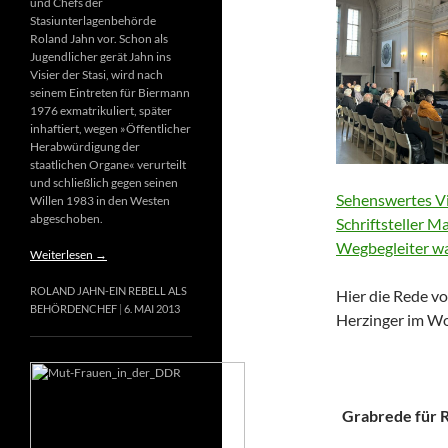
und Chefs der
Stasiunterlagenbehörde
Roland Jahn vor. Schon als
Jugendlicher gerät Jahn ins
Visier der Stasi, wird nach
seinem Eintreten für Biermann
1976 exmatrikuliert, später
inhaftiert, wegen »Öffentlicher
Herabwürdigung der
staatlichen Organe« verurteilt
und schließlich gegen seinen
Sehenswertes Vi
Willen 1983 in den Westen
abgeschoben.
Schriftsteller M
Wegbegleiter wa
Weiterlesen
→
ROLAND JAHN-EIN REBELL ALS
Hier die Rede vo
BEHÖRDENCHEF
6. MAI 2013
Herzinger im Wo
Grabrede für Ri