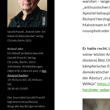
warnten – lange 
„antirussischen
Apostel behaupte
Richard Herzing
Mainstream in Po
russophob oder 
Gerald Praschl. „Roland Jahn- Ein
Rebell als Behördenchef“, Verlag
Ch.Links, Berlin, 2011
Er hatte recht.
Roland Jahn
Ein Rebell als Behördenchef
seiner letzten Ar
Gerald Praschl, Verlag
düsteres Bild. 
Ch.Links, Berlin, 2011
kämpferischer E
240 Seiten, 40 Abbildungen
ISBN 978-3-86153-641-3 (
Bei
demokratischer 
Amazon kaufen
)
der Absturz „in 
19,90 Euro (D), 20,50 Euro
Willkür.“
https:/
(A),
28,90 sFr (UVP)
herzinger-ueber
Der Journalist Gerald Praschl
legt eine erste politische
Biografie des Bürgerrechtlers