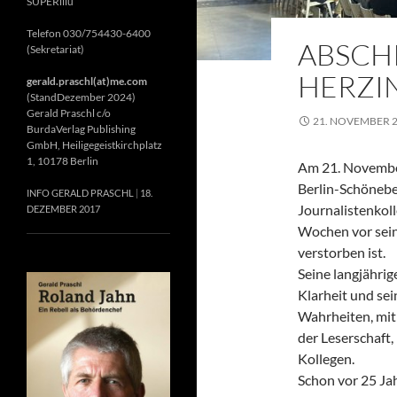
SUPERillu
Telefon 030/754430-6400
ABSCH
(Sekretariat)
HERZIN
gerald.praschl(at)me.com
(StandDezember 2024)
Gerald Praschl c/o
21. NOVEMBER 
BurdaVerlag Publishing
GmbH, Heiligegeistkirchplatz
1, 10178 Berlin
Am 21. November
Berlin-Schönebe
INFO GERALD PRASCHL
18.
Journalistenkol
DEZEMBER 2017
Wochen vor sein
verstorben ist.
Seine langjährig
Klarheit und se
Wahrheiten, mit 
der Leserschaft
Kollegen.
Schon vor 25 Jah