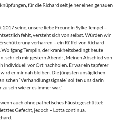
rknüpfungen, für die Richard seit je her einen genauen
it 2017 seine, unsere liebe Freundin Sylke Tempel –
ntsetzlich fehlt, versteht sich von selbst. Würden wir
 Erschütterung verharren – ein Rüffel von Richard
. Wolfgang Templin, der krankheitsbedingt heute
ann, schrieb mir gestern Abend: „Meinen Abschied von
h individuell vor Ort nachholen. Er war ein tapferer
wird er mir nah bleiben. Die jüngsten unsäglichen
anischen `Verhandlungssignale` sollten uns darin
r zu sein wie er es immer war.´
, wenn auch ohne pathetisches Fäustegeschüttel:
 letztes Gefecht, jedoch – Lotta continua.
chard.