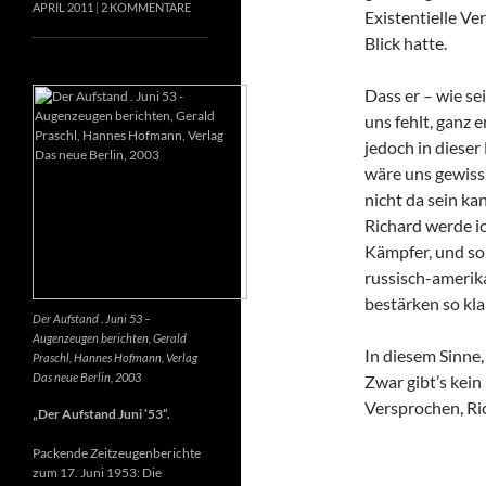
APRIL 2011
2 KOMMENTARE
Existentielle Ve
Blick hatte.
Dass er – wie se
uns fehlt, ganz e
jedoch in dieser
wäre uns gewiss
nicht da sein k
Richard werde ic
Kämpfer, und so 
russisch-amerik
bestärken so kla
Der Aufstand . Juni 53 –
Augenzeugen berichten, Gerald
In diesem Sinne
Praschl, Hannes Hofmann, Verlag
Das neue Berlin, 2003
Zwar gibt’s kein
Versprochen, Ri
„Der Aufstand Juni ’53“.
Packende Zeitzeugenberichte
zum 17. Juni 1953: Die