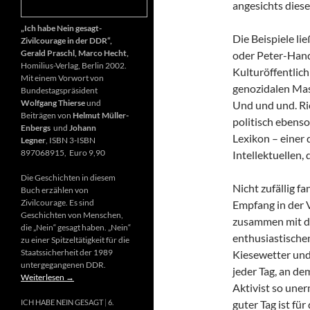
angesichts diese
„Ich habe Nein gesagt-
Die Beispiele li
Zivilcourage in der DDR“,
Gerald Praschl, Marco Hecht,
oder Peter-Hand
Homilius-Verlag, Berlin 2002.
Kulturöffentlich
Mit einem Vorwort von
genozidalen Mas
Bundestagspräsident
Wolfgang Thierse
und
Und und und. Ri
Beiträgen von
Helmut Müller-
politisch ebenso
Enbergs
und
Johann
Lexikon – einer
Legner
, ISBN 3-ISBN
897068915, Euro 9,90
Intellektuellen,
Die Geschichten in diesem
Nicht zufällig f
Buch erzählen von
Zivilcourage. Es sind
Empfang in der 
Geschichten von Menschen,
zusammen mit d
die „Nein“ gesagt haben. „Nein“
enthusiastischen
zu einer Spitzeltätigkeit für die
Staatssicherheit der 1989
Kiesewetter und
untergegangenen DDR.
jeder Tag, an de
Weiterlesen
→
Aktivist so uner
guter Tag ist fü
ICH HABE NEIN GESAGT
6.