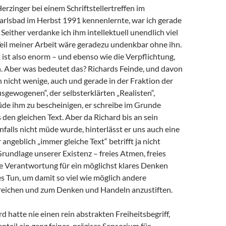
Herzinger bei einem Schriftstellertreffen im
arlsbad im Herbst 1991 kennenlernte, war ich gerade
 Seither verdanke ich ihm intellektuell unendlich viel
 Teil meiner Arbeit wäre geradezu undenkbar ohne ihn.
ist also enorm – und ebenso wie die Verpflichtung,
 Aber was bedeutet das? Richards Feinde, und davon
h nicht wenige, auch und gerade in der Fraktion der
sgewogenen“, der selbsterklärten „Realisten“,
de ihm zu bescheinigen, er schreibe im Grunde
en gleichen Text. Aber da Richard bis an sein
alls nicht müde wurde, hinterlässt er uns auch eine
angeblich „immer gleiche Text“ betrifft ja nicht
Grundlage unserer Existenz – freies Atmen, freies
e Verantwortung für ein möglichst klares Denken
s Tun, um damit so viel wie möglich andere
eichen und zum Denken und Handeln anzustiften.
d hatte nie einen rein abstrakten Freiheitsbegriff,
teil ein ganz feines, präzises Sensorium für