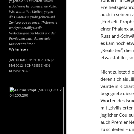
gegen die SED spielten Frauen
jedoch eine herausragende Rolle.
Freiheitsgefähr
Was waren ihre Motive, gegen
auch in seinem 
die Diktatur aufzubegehren und
„Endzeit-Prophet
Zivilcourage zu zeigen? Waren sie
weniger anfällig für die
einer Phalanx a
Verlockungen der Macht und der
Russland-Schwär
Privilegien, nach denen viele
es kam noch etw
Männer strebten?
Weiterlesen
→
„Realisten“, die
etwa stabiler, s
„MUT-FRAUEN“ IN DER DDR
6.
MAI 2012
SCHREIBE EINEN
Nicht zuletzt di
KOMMENTAR
deren sich als „
wurde in Richard
begegnete diese
Worten des israe
mit „zivilisierte
jeglicher Couleur
auch Premier Net
zu schleifen – u