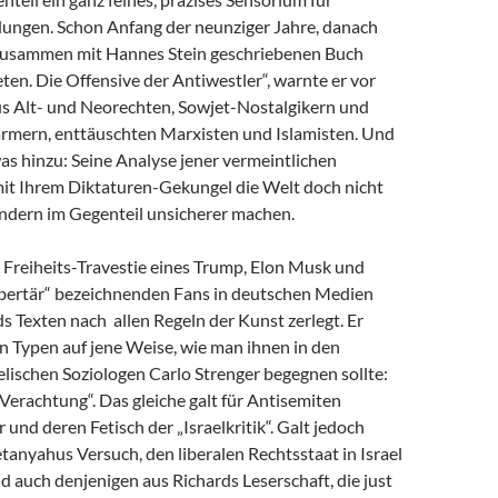
dungen. Schon Anfang der neunziger Jahre, danach
zusammen mit Hannes Stein geschriebenen Buch
en. Die Offensive der Antiwestler“, warnte er vor
us Alt- und Neorechten, Sowjet-Nostalgikern und
mern, enttäuschten Marxisten und Islamisten. Und
as hinzu: Seine Analyse jener vermeintlichen
 mit Ihrem Diktaturen-Gekungel die Welt doch nicht
ondern im Gegenteil unsicherer machen.
e Freiheits-Travestie eines Trump, Elon Musk und
libertär“ bezeichnenden Fans in deutschen Medien
s Texten nach allen Regeln der Kunst zerlegt. Er
n Typen auf jene Weise, wie man ihnen in den
lischen Soziologen Carlo Strenger begegnen sollte:
r Verachtung“. Das gleiche galt für Antisemiten
 und deren Fetisch der „Israelkritik“. Galt jedoch
anyahus Versuch, den liberalen Rechtsstaat in Israel
nd auch denjenigen aus Richards Leserschaft, die just