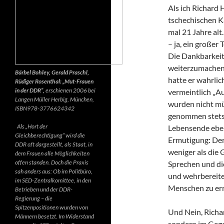
Als ich Richard 
tschechischen K
mal 21 Jahre alt.
– ja, ein großer
Die Dankbarkeit 
weiterzumachen.
Bärbel Bohley, Gerald Praschl,
hatte er wahrlic
Rüdiger Rosenthal: „Mut-Frauen
in der DDR“,
erschienen 2006 bei
vermeintlich „Au
Langen Müller Herbig, München,
wurden nicht mü
ISBN978-3776624342
genommen stets d
Als „Hort der
Lebensende ebenf
Gleichberechtigung“ wird die
Ermutigung: Der 
DDR oft dargestellt, als Staat, in
weniger als die 
dem Frauen alle Möglichkeiten
offen standen. Doch die Praxis
Sprechen und di
sah anders aus: Ob im Politbüro,
und wehrbereite
im SED-Zentralkomittee, in den
Menschen zu err
Betrieben und der DDR-
Regierung – die
Spitzenpositionen wurden von
Und Nein, Richar
Männern besetzt. Im Widerstand
sondern im Gegen