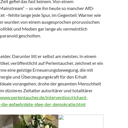
Zeit gefiel das fast keinem. Von einem
 Mainstream“ – so wie ihn heute so mancher AfD-
t –fehlte lange jede Spur, im Gegenteil. Warner wie
er wurden von einem ausgesprochen prorussischen
litikk und Medien gar lange als vermeintlich
paranoid gescholten.
Leider. Darunter litt er selbst am meisten. In einem
tikel, veröffentlicht auf Perlentaucher, zeichnet er ein
Ohne eine geistige Erneuerungsbewegung, die mit
nergie und Überzeugungskraft für den Erhalt
Ideale vorangehen, drohe der gesamten Menschheit
ein düsteres Zeitalter autoritärer und totalitärer
/www.perlentaucher.de/intervention/richard-
-die-gefaehrdete-idee-der-demokratie.html