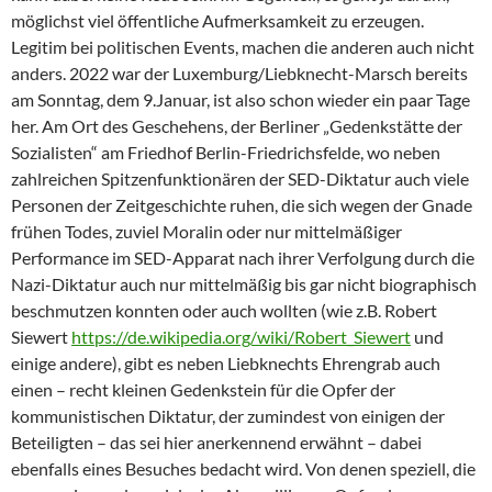
möglichst viel öffentliche Aufmerksamkeit zu erzeugen.
Legitim bei politischen Events, machen die anderen auch nicht
anders. 2022 war der Luxemburg/Liebknecht-Marsch bereits
am Sonntag, dem 9.Januar, ist also schon wieder ein paar Tage
her. Am Ort des Geschehens, der Berliner „Gedenkstätte der
Sozialisten“ am Friedhof Berlin-Friedrichsfelde, wo neben
zahlreichen Spitzenfunktionären der SED-Diktatur auch viele
Personen der Zeitgeschichte ruhen, die sich wegen der Gnade
frühen Todes, zuviel Moralin oder nur mittelmäßiger
Performance im SED-Apparat nach ihrer Verfolgung durch die
Nazi-Diktatur auch nur mittelmäßig bis gar nicht biographisch
beschmutzen konnten oder auch wollten (wie z.B. Robert
Siewert
https://de.wikipedia.org/wiki/Robert_Siewert
und
einige andere), gibt es neben Liebknechts Ehrengrab auch
einen – recht kleinen Gedenkstein für die Opfer der
kommunistischen Diktatur, der zumindest von einigen der
Beteiligten – das sei hier anerkennend erwähnt – dabei
ebenfalls eines Besuches bedacht wird. Von denen speziell, die