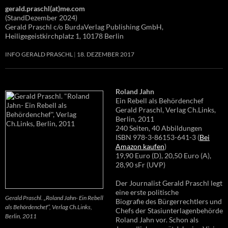
gerald.praschl(at)me.com
(StandDezember 2024)
Gerald Praschl c/o BurdaVerlag Publishing GmbH,
Heiligegeistkirchplatz 1, 10178 Berlin
INFO GERALD PRASCHL
18. DEZEMBER 2017
Roland Jahn
Ein Rebell als Behördenchef
Gerald Praschl, Verlag Ch.Links,
Berlin, 2011
240 Seiten, 40 Abbildungen
ISBN 978-3-86153-641-3 (
Bei
Amazon kaufen
)
19,90 Euro (D), 20,50 Euro (A),
28,90 sFr (UVP)
Der Journalist Gerald Praschl legt
eine erste politische
Gerald Praschl. „Roland Jahn- Ein Rebell
Biografie des Bürgerrechtlers und
als Behördenchef“, Verlag Ch.Links,
Chefs der Stasiunterlagenbehörde
Berlin, 2011
Roland Jahn vor. Schon als