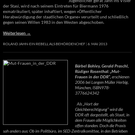
Jugendlicher gerät Jahn ins Visier
der Stasi, wird nach seinem Eintreten für Biermann 1976
exmatrikuliert, später inhaftiert, wegen »Öffentlicher
Herabwürdigung der staatlichen Organe« verurteilt und schließlich
gegen seinen Willen 1983 in den Westen abgeschoben.
Weiterlesen
→
ROLAND JAHN-EIN REBELL ALS BEHÖRDENCHEF
6. MAI 2013
Bärbel Bohley, Gerald Praschl,
Rüdiger Rosenthal: „Mut-
Frauen in der DDR“,
erschienen
2006 bei Langen Müller Herbig,
München, ISBN978-
3776624342
Als „Hort der
Gleichberechtigung“ wird die
DDR oft dargestellt, als Staat, in
dem Frauen alle Möglichkeiten
offen standen. Doch die Praxis
sah anders aus: Ob im Politbüro, im SED-Zentralkomittee, in den Betrieben