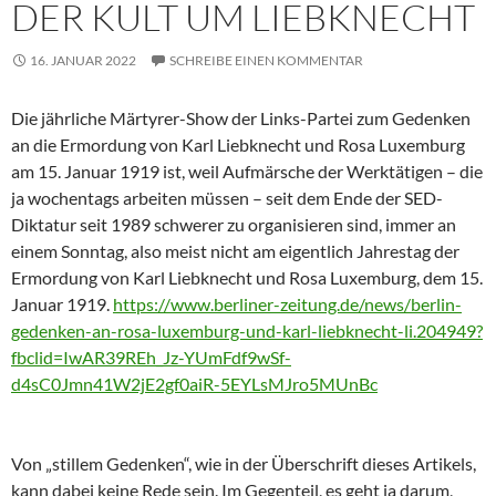
DER KULT UM LIEBKNECHT
16. JANUAR 2022
SCHREIBE EINEN KOMMENTAR
Die jährliche Märtyrer-Show der Links-Partei zum Gedenken
an die Ermordung von Karl Liebknecht und Rosa Luxemburg
am 15. Januar 1919 ist, weil Aufmärsche der Werktätigen – die
ja wochentags arbeiten müssen – seit dem Ende der SED-
Diktatur seit 1989 schwerer zu organisieren sind, immer an
einem Sonntag, also meist nicht am eigentlich Jahrestag der
Ermordung von Karl Liebknecht und Rosa Luxemburg, dem 15.
Januar 1919.
https://www.berliner-zeitung.de/news/berlin-
gedenken-an-rosa-luxemburg-und-karl-liebknecht-li.204949?
fbclid=IwAR39REh_Jz-YUmFdf9wSf-
d4sC0Jmn41W2jE2gf0aiR-5EYLsMJro5MUnBc
Von „stillem Gedenken“, wie in der Überschrift dieses Artikels,
kann dabei keine Rede sein. Im Gegenteil, es geht ja darum,