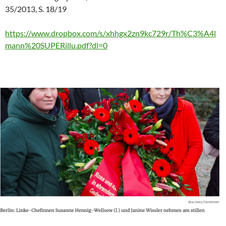
35/2013, S. 18/19
https://www.dropbox.com/s/xhhgx2zn9kc729r/Th%C3%A4l
mann%20SUPERillu.pdf?dl=0