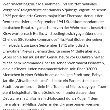
Wehrmacht begrüßt Maßnahmen und erbittet radikales
Vorgehen“ telegrafierte der damals 67jährige, eigentlich schon
1925 pensionierte Generalmajor Kurt Eberhard, der aus der
Rente reaktiviert, im September 1941 Stadtkommandant der
deutschen Besatzungsmacht im von der Wehrmacht besetzten
Kiew wurde, nach Berlin. Und bedingte sich gegenüber dem
Chef des SS-„Sonderkommandos“ 4a, Paul Blobel, der seiner
Hilfe bedarf, um Ende September 1941 alle jüdischen
Einwohner Kiews zu ermorden, für seine Mithilfe aber aus:
„Aber schießen müsst ihr“. Genau heute vor 80 Jahren half er
mit seinem Kommando über tausende Wehrmachtssoldaten,
die die Kiewer Juden zusammentrieben, mit, über 33000
Menschen in einer Schlucht am damaligen Stadtrand, Babyn
Jar, die „Altweiberschlucht“ – heute ein Park mitten in der
Stadt – zu ermorden. Sein Mit-Tuen und Nichts-dagegen-Tuen
steht beispielhaft für die Schuld von hunderttausenden
Deutschen in Uniform am „Holocaust durch Kugeln“, dem
mehr als eine Million Juden in der Ukraine binnen weniger
Monate zum Opfer fielen.