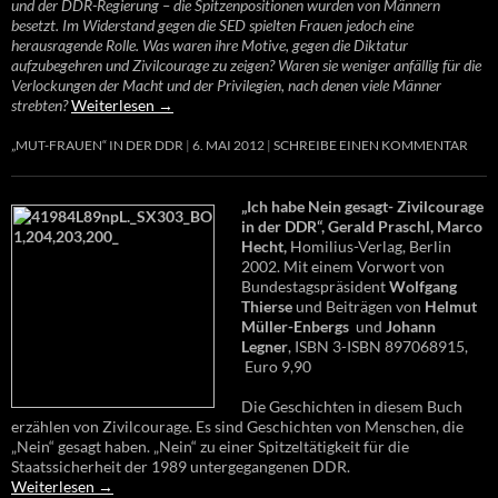
und der DDR-Regierung – die Spitzenpositionen wurden von Männern
besetzt. Im Widerstand gegen die SED spielten Frauen jedoch eine
herausragende Rolle. Was waren ihre Motive, gegen die Diktatur
aufzubegehren und Zivilcourage zu zeigen? Waren sie weniger anfällig für die
Verlockungen der Macht und der Privilegien, nach denen viele Männer
strebten?
Weiterlesen
→
„MUT-FRAUEN“ IN DER DDR
6. MAI 2012
SCHREIBE EINEN KOMMENTAR
„Ich habe Nein gesagt- Zivilcourage
in der DDR“, Gerald Praschl, Marco
Hecht,
Homilius-Verlag, Berlin
2002. Mit einem Vorwort von
Bundestagspräsident
Wolfgang
Thierse
und Beiträgen von
Helmut
Müller-Enbergs
und
Johann
Legner
, ISBN 3-ISBN 897068915,
Euro 9,90
Die Geschichten in diesem Buch
erzählen von Zivilcourage. Es sind Geschichten von Menschen, die
„Nein“ gesagt haben. „Nein“ zu einer Spitzeltätigkeit für die
Staatssicherheit der 1989 untergegangenen DDR.
Weiterlesen
→