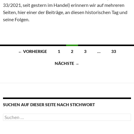
33/2021, seit gestern im Handel) erinnern wir auf mehreren
Seiten, hier einer der Beiträge, an diesen historischen Tag und
seine Folgen.
Beitragsnavigation
← VORHERIGE
1
2
3
…
33
NÄCHSTE →
SUCHEN AUF DIESER SEITE NACH STICHWORT
Suche
nach: