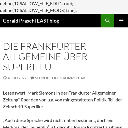
define('DISALLOW_FILE_EDIT', true);
Zum
define('DISALLOW_FILE_MODS', true);
Suchen
Inhalt
Gerald Praschl EASTblog
springen
PRIMÄR
MENÜ
DIE FRANKFURTER
ALLGEMEINE ÜBER
SUPERILLU
4. JULI 2022
SCHREIBE EINEN KOMMENTAR
Lesenswert: Mark Siemons in der Frankfurter Allgemeinen
Zeitung“ über den von u.a. von mir gestalteten Politik-Teil der
Zeitschrift Superillu:
„Auch diese Sprache wird nicht näher bestimmt, doch ein
Merkmal der „Superillu“ ist, dass ihr Ton im Kontrast zu ihrem