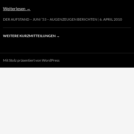
Weiterlesen
→
DER AUFSTAND – JUNI ’53 – AUGENZEUGEN BERICHTEN
6. APRIL 2010
WEITERE KURZMITTEILUNGEN
→
Mit Stolz präsentiert von WordPress