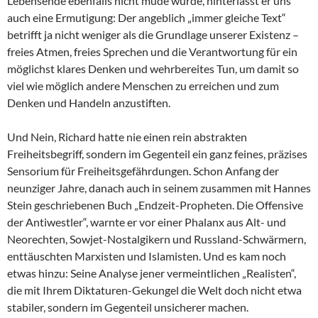
Lebensende ebenfalls nicht müde wurde, hinterlässt er uns
auch eine Ermutigung: Der angeblich „immer gleiche Text“
betrifft ja nicht weniger als die Grundlage unserer Existenz –
freies Atmen, freies Sprechen und die Verantwortung für ein
möglichst klares Denken und wehrbereites Tun, um damit so
viel wie möglich andere Menschen zu erreichen und zum
Denken und Handeln anzustiften.
Und Nein, Richard hatte nie einen rein abstrakten
Freiheitsbegriff, sondern im Gegenteil ein ganz feines, präzises
Sensorium für Freiheitsgefährdungen. Schon Anfang der
neunziger Jahre, danach auch in seinem zusammen mit Hannes
Stein geschriebenen Buch „Endzeit-Propheten. Die Offensive
der Antiwestler“, warnte er vor einer Phalanx aus Alt- und
Neorechten, Sowjet-Nostalgikern und Russland-Schwärmern,
enttäuschten Marxisten und Islamisten. Und es kam noch
etwas hinzu: Seine Analyse jener vermeintlichen „Realisten“,
die mit Ihrem Diktaturen-Gekungel die Welt doch nicht etwa
stabiler, sondern im Gegenteil unsicherer machen.