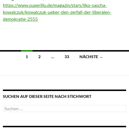
https://www.superillu.de/magazin/stars/ilko-sascha-
kowalczuk/kowalczuk-ueber-den-zerfall-der-liberalen-
demokratie-2555
Beitragsnavigation
1
2
…
33
NÄCHSTE →
SUCHEN AUF DIESER SEITE NACH STICHWORT
Suche
nach: