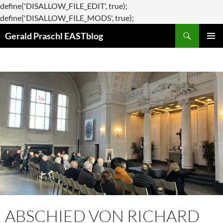
define('DISALLOW_FILE_EDIT', true);
Zum
define('DISALLOW_FILE_MODS', true);
Suchen
Inhalt
Gerald Praschl EASTblog
springen
PRIMÄR
MENÜ
ABSCHIED VON RICHARD