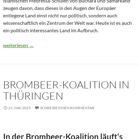
islamischen Medressa-Schulen von Buchara und Samarkand
zeugen davon, dass dieses in den Augen der Europäer
entlegene Land einst nicht nur politisch, sondern auch
wissenschaftlich ein Zentrum der Welt war. Heute ist es auch
ein politisch interessantes Land im Aufbruch.
Usbekistan 2025: Unterwegs in einem Land im Aufbruch
weiterlesen
→
BROMBEER-KOALITION IN
THÜRINGEN
21. MAI 2025
SCHREIBE EINEN KOMMENTAR
In der Brombeer-Koalition läuft‘s