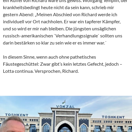
ein Rüffel von Richard wäre uns gewiss. Wolfgang Templin, der
krankheitsbedingt heute nicht da sein kann, schrieb mir
gestern Abend: „Meinen Abschied von Richard werde ich
individuell vor Ort nachholen. Er war ein tapferer Kämpfer,
und so wird er mir nah bleiben. Die jüngsten unsäglichen
russisch-amerikanischen `Verhandlungssignale` sollten uns
darin bestärken so klar zu sein wie er es immer war.´
In diesem Sinne, wenn auch ohne pathetisches
Fäustegeschüttel: Zwar gibt’s kein letztes Gefecht, jedoch –
Lotta continua. Versprochen, Richard.