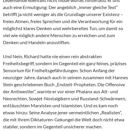
Lebensende ebenfalls nicht müde wurde, hinterlässt er uns
auch eine Ermutigung: Der angeblich „immer gleiche Text“
betrifft ja nicht weniger als die Grundlage unserer Existenz –
freies Atmen, freies Sprechen und die Verantwortung für ein
möglichst klares Denken und wehrbereites Tun, um damit so
viel wie möglich andere Menschen zu erreichen und zum
Denken und Handeln anzustiften.
Und Nein, Richard hatte nie einen rein abstrakten
Freiheitsbegriff, sondern im Gegenteil ein ganz feines, präzises
Sensorium für Freiheitsgefährdungen. Schon Anfang der
neunziger Jahre, danach auch in seinem zusammen mit Hannes
Stein geschriebenen Buch „Endzeit-Propheten. Die Offensive
der Antiwestler“, warnte er vor einer Phalanx aus Alt- und
Neorechten, Sowjet-Nostalgikern und Russland-Schwärmern,
enttäuschten Marxisten und Islamisten. Und es kam noch
etwas hinzu: Seine Analyse jener vermeintlichen „Realisten“,
die mit Ihrem Diktaturen-Gekungel die Welt doch nicht etwa
stabiler, sondern im Gegenteil unsicherer machen.