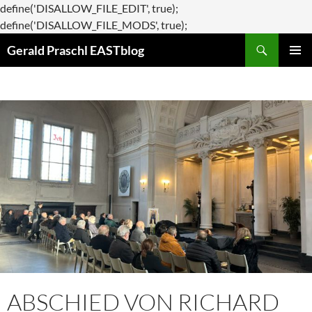
define('DISALLOW_FILE_EDIT', true);
Zum
define('DISALLOW_FILE_MODS', true);
Suchen
Inhalt
Gerald Praschl EASTblog
springen
PRIMÄR
MENÜ
ABSCHIED VON RICHARD