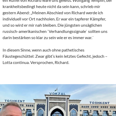
ein Rüffel von Richard wäre uns gewiss. Wolfgang Templin, der
krankheitsbedingt heute nicht da sein kann, schrieb mir
gestern Abend: „Meinen Abschied von Richard werde ich
individuell vor Ort nachholen. Er war ein tapferer Kämpfer,
und so wird er mir nah bleiben. Die jüngsten unsäglichen
russisch-amerikanischen `Verhandlungssignale` sollten uns
darin bestärken so klar zu sein wie er es immer war.´
In diesem Sinne, wenn auch ohne pathetisches
Fäustegeschüttel: Zwar gibt’s kein letztes Gefecht, jedoch –
Lotta continua. Versprochen, Richard.