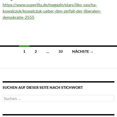
https://www.superillu.de/magazin/stars/ilko-sascha-
kowalczuk/kowalczuk-ueber-den-zerfall-der-liberalen-
demokratie-2555
Beitragsnavigation
1
2
…
33
NÄCHSTE →
SUCHEN AUF DIESER SEITE NACH STICHWORT
Suche
nach: