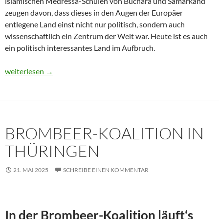
islamischen Medressa-Schulen von Buchara und Samarkand
zeugen davon, dass dieses in den Augen der Europäer
entlegene Land einst nicht nur politisch, sondern auch
wissenschaftlich ein Zentrum der Welt war. Heute ist es auch
ein politisch interessantes Land im Aufbruch.
Usbekistan 2025: Unterwegs in einem Land im Aufbruch
weiterlesen
→
BROMBEER-KOALITION IN
THÜRINGEN
21. MAI 2025
SCHREIBE EINEN KOMMENTAR
In der Brombeer-Koalition läuft‘s