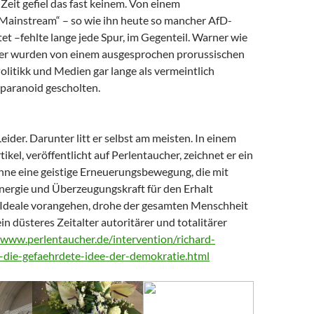
Zeit gefiel das fast keinem. Von einem
 Mainstream“ – so wie ihn heute so mancher AfD-
t –fehlte lange jede Spur, im Gegenteil. Warner wie
er wurden von einem ausgesprochen prorussischen
litikk und Medien gar lange als vermeintlich
paranoid gescholten.
Leider. Darunter litt er selbst am meisten. In einem
tikel, veröffentlicht auf Perlentaucher, zeichnet er ein
Ohne eine geistige Erneuerungsbewegung, die mit
nergie und Überzeugungskraft für den Erhalt
Ideale vorangehen, drohe der gesamten Menschheit
ein düsteres Zeitalter autoritärer und totalitärer
/www.perlentaucher.de/intervention/richard-
-die-gefaehrdete-idee-der-demokratie.html