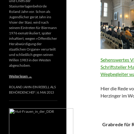
und Chefs der
Stasiunterlagenbehörde
Roland Jahn vor. Schon als
Jugendlicher gerät Jahn ins
Visier der Stasi, wird nach
seinem Eintreten für Biermann
1976 exmatrikuliert, später
inhaftiert, wegen »Öffentlicher
Herabwürdigung der
staatlichen Organe« verurteilt
und schließlich gegen seinen
Sehenswertes Vi
Willen 1983 in den Westen
abgeschoben.
Schriftsteller M
Wegbegleiter wa
Weiterlesen
→
ROLAND JAHN-EIN REBELL ALS
Hier die Rede vo
BEHÖRDENCHEF
6. MAI 2013
Herzinger im Wo
Grabrede für Ri