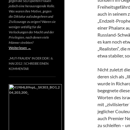
gegen die SED spielten Frauen
jedoch eine herausragende Rolle.
Freiheitsgefähr
Was waren ihre Motive, gegen
auch in seinem 
die Diktatur aufzubegehren und
„Endzeit-Prophet
Zivilcourage zu zeigen? Waren sie
weniger anfällig für die
einer Phalanx a
Verlockungen der Macht und der
Russland-Schwär
Privilegien, nach denen viele
es kam noch etw
Männer strebten?
Weiterlesen
→
„Realisten“, die
etwa stabiler, s
„MUT-FRAUEN“ IN DER DDR
6.
MAI 2012
SCHREIBE EINEN
Nicht zuletzt di
KOMMENTAR
deren sich als „
wurde in Richard
begegnete diese
Worten des israe
mit „zivilisierte
jeglicher Couleur
auch Premier Net
zu schleifen – u