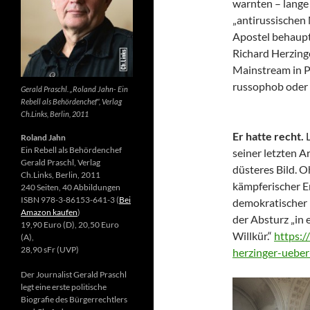
warnten – lange 
„antirussischen
Apostel behaupte
Richard Herzing
Mainstream in Po
russophob oder 
Gerald Praschl. „Roland Jahn- Ein
Rebell als Behördenchef“, Verlag
Ch.Links, Berlin, 2011
Er hatte recht.
Roland Jahn
Ein Rebell als Behördenchef
seiner letzten Ar
Gerald Praschl, Verlag
düsteres Bild. 
Ch.Links, Berlin, 2011
kämpferischer E
240 Seiten, 40 Abbildungen
ISBN 978-3-86153-641-3 (
Bei
demokratischer 
Amazon kaufen
)
der Absturz „in 
19,90 Euro (D), 20,50 Euro
Willkür.“
https:/
(A),
28,90 sFr (UVP)
herzinger-ueber
Der Journalist Gerald Praschl
legt eine erste politische
Biografie des Bürgerrechtlers