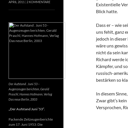
APRIL 2011
2 KOMMENTARE
Existentielle Ve
Blick hatte.
Dass er – wie se
uns fehlt, ganz e
jedoch in dieser
wäre uns gewiss
nicht da sein k
Richard werde ic
Kämpfer, und so 
russisch-amerik
bestärken so kla
Der Aufstand . Juni 53 –
Augenzeugen berichten, Gerald
In diesem Sinne
Praschl, Hannes Hofmann, Verlag
Das neue Berlin, 2003
Zwar gibt’s kein
Versprochen, Ri
„Der Aufstand Juni ’53“.
Packende Zeitzeugenberichte
zum 17. Juni 1953: Die