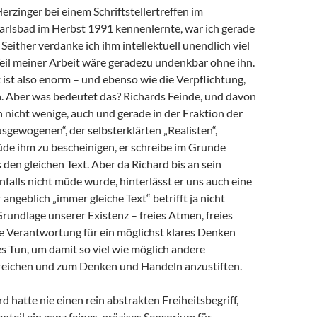
Herzinger bei einem Schriftstellertreffen im
arlsbad im Herbst 1991 kennenlernte, war ich gerade
 Seither verdanke ich ihm intellektuell unendlich viel
 Teil meiner Arbeit wäre geradezu undenkbar ohne ihn.
ist also enorm – und ebenso wie die Verpflichtung,
 Aber was bedeutet das? Richards Feinde, und davon
h nicht wenige, auch und gerade in der Fraktion der
sgewogenen“, der selbsterklärten „Realisten“,
de ihm zu bescheinigen, er schreibe im Grunde
en gleichen Text. Aber da Richard bis an sein
alls nicht müde wurde, hinterlässt er uns auch eine
angeblich „immer gleiche Text“ betrifft ja nicht
Grundlage unserer Existenz – freies Atmen, freies
e Verantwortung für ein möglichst klares Denken
s Tun, um damit so viel wie möglich andere
eichen und zum Denken und Handeln anzustiften.
d hatte nie einen rein abstrakten Freiheitsbegriff,
teil ein ganz feines, präzises Sensorium für