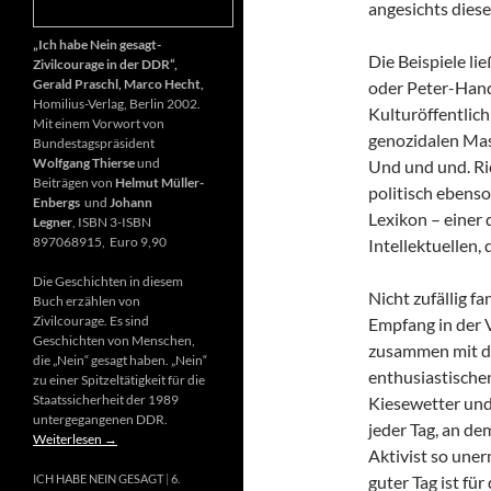
angesichts diese
„Ich habe Nein gesagt-
Die Beispiele li
Zivilcourage in der DDR“,
Gerald Praschl, Marco Hecht,
oder Peter-Hand
Homilius-Verlag, Berlin 2002.
Kulturöffentlich
Mit einem Vorwort von
genozidalen Mas
Bundestagspräsident
Wolfgang Thierse
und
Und und und. Ri
Beiträgen von
Helmut Müller-
politisch ebenso
Enbergs
und
Johann
Lexikon – einer
Legner
, ISBN 3-ISBN
897068915, Euro 9,90
Intellektuellen,
Die Geschichten in diesem
Nicht zufällig f
Buch erzählen von
Zivilcourage. Es sind
Empfang in der 
Geschichten von Menschen,
zusammen mit d
die „Nein“ gesagt haben. „Nein“
enthusiastischen
zu einer Spitzeltätigkeit für die
Staatssicherheit der 1989
Kiesewetter und
untergegangenen DDR.
jeder Tag, an de
Weiterlesen
→
Aktivist so uner
guter Tag ist fü
ICH HABE NEIN GESAGT
6.