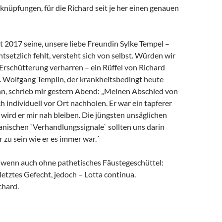
rknüpfungen, für die Richard seit je her einen genauen
it 2017 seine, unsere liebe Freundin Sylke Tempel –
ntsetzlich fehlt, versteht sich von selbst. Würden wir
 Erschütterung verharren – ein Rüffel von Richard
. Wolfgang Templin, der krankheitsbedingt heute
ann, schrieb mir gestern Abend: „Meinen Abschied von
h individuell vor Ort nachholen. Er war ein tapferer
wird er mir nah bleiben. Die jüngsten unsäglichen
anischen `Verhandlungssignale` sollten uns darin
r zu sein wie er es immer war.´
, wenn auch ohne pathetisches Fäustegeschüttel:
 letztes Gefecht, jedoch – Lotta continua.
chard.