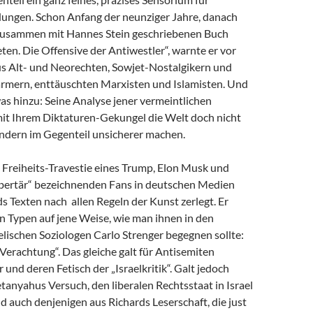
dungen. Schon Anfang der neunziger Jahre, danach
zusammen mit Hannes Stein geschriebenen Buch
en. Die Offensive der Antiwestler“, warnte er vor
us Alt- und Neorechten, Sowjet-Nostalgikern und
mern, enttäuschten Marxisten und Islamisten. Und
as hinzu: Seine Analyse jener vermeintlichen
 mit Ihrem Diktaturen-Gekungel die Welt doch nicht
ondern im Gegenteil unsicherer machen.
e Freiheits-Travestie eines Trump, Elon Musk und
libertär“ bezeichnenden Fans in deutschen Medien
s Texten nach allen Regeln der Kunst zerlegt. Er
n Typen auf jene Weise, wie man ihnen in den
lischen Soziologen Carlo Strenger begegnen sollte:
r Verachtung“. Das gleiche galt für Antisemiten
 und deren Fetisch der „Israelkritik“. Galt jedoch
anyahus Versuch, den liberalen Rechtsstaat in Israel
nd auch denjenigen aus Richards Leserschaft, die just