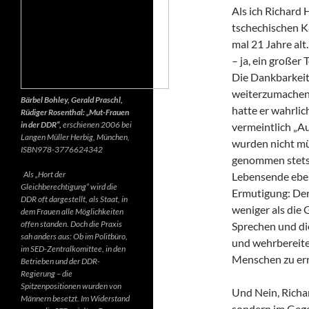
Als ich Richard 
tschechischen K
mal 21 Jahre alt.
– ja, ein großer
Die Dankbarkeit 
weiterzumachen.
Bärbel Bohley, Gerald Praschl,
hatte er wahrlic
Rüdiger Rosenthal: „Mut-Frauen
in der DDR“,
erschienen 2006 bei
vermeintlich „Au
Langen Müller Herbig, München,
wurden nicht mü
ISBN978-3776624342
genommen stets d
Als „Hort der
Lebensende ebenf
Gleichberechtigung“ wird die
Ermutigung: Der 
DDR oft dargestellt, als Staat, in
weniger als die 
dem Frauen alle Möglichkeiten
offen standen. Doch die Praxis
Sprechen und di
sah anders aus: Ob im Politbüro,
und wehrbereite
im SED-Zentralkomittee, in den
Menschen zu err
Betrieben und der DDR-
Regierung – die
Spitzenpositionen wurden von
Und Nein, Richar
Männern besetzt. Im Widerstand
sondern im Gegen