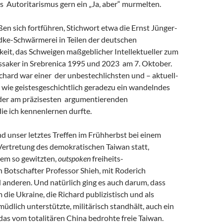
s Autoritarismus gern ein „Ja, aber“ murmelten.
eßen sich fortführen, Stichwort etwa die Ernst Jünger-
ke-Schwärmerei in Teilen der deutschen
keit, das Schweigen maßgeblicher Intellektueller zum
saker in Srebrenica 1995 und 2023 am 7. Oktober.
chard war einer der unbestechlichsten und – aktuell-
 wie geistesgeschichtlich geradezu ein wandelndes
 der am präzisesten argumentierenden
 die ich kennenlernen durfte.
and unser letztes Treffen im Frühherbst bei einem
Vertretung des demokratischen Taiwan statt,
em so gewitzten,
outspoken
freiheits-
 Botschafter Professor Shieh, mit Roderich
 anderen. Und natürlich ging es auch darum, dass
m die Ukraine, die Richard publizistisch und als
müdlich unterstützte, militärisch standhält, auch ein
r das vom totalitären China bedrohte freie Taiwan.