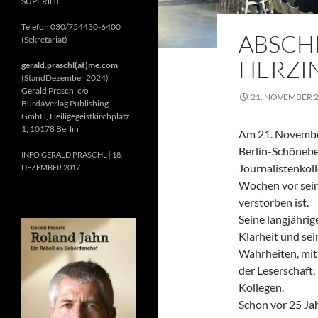
SUPERillu
Telefon 030/754430-6400
ABSCH
(Sekretariat)
HERZIN
gerald.praschl(at)me.com
(StandDezember 2024)
Gerald Praschl c/o
21. NOVEMBER 
BurdaVerlag Publishing
GmbH, Heiligegeistkirchplatz
1, 10178 Berlin
Am 21. November
Berlin-Schönebe
INFO GERALD PRASCHL
18.
Journalistenkol
DEZEMBER 2017
Wochen vor sein
verstorben ist.
Seine langjährig
Klarheit und se
Wahrheiten, mit 
der Leserschaft
Kollegen.
Schon vor 25 Jah