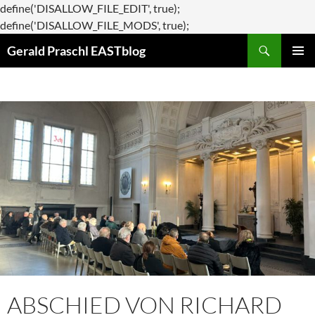
define('DISALLOW_FILE_EDIT', true);
Zum
define('DISALLOW_FILE_MODS', true);
Suchen
Inhalt
Gerald Praschl EASTblog
springen
PRIMÄR
MENÜ
ABSCHIED VON RICHARD