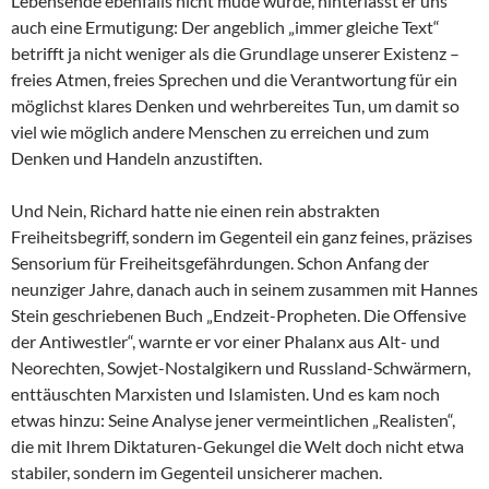
Lebensende ebenfalls nicht müde wurde, hinterlässt er uns
auch eine Ermutigung: Der angeblich „immer gleiche Text“
betrifft ja nicht weniger als die Grundlage unserer Existenz –
freies Atmen, freies Sprechen und die Verantwortung für ein
möglichst klares Denken und wehrbereites Tun, um damit so
viel wie möglich andere Menschen zu erreichen und zum
Denken und Handeln anzustiften.
Und Nein, Richard hatte nie einen rein abstrakten
Freiheitsbegriff, sondern im Gegenteil ein ganz feines, präzises
Sensorium für Freiheitsgefährdungen. Schon Anfang der
neunziger Jahre, danach auch in seinem zusammen mit Hannes
Stein geschriebenen Buch „Endzeit-Propheten. Die Offensive
der Antiwestler“, warnte er vor einer Phalanx aus Alt- und
Neorechten, Sowjet-Nostalgikern und Russland-Schwärmern,
enttäuschten Marxisten und Islamisten. Und es kam noch
etwas hinzu: Seine Analyse jener vermeintlichen „Realisten“,
die mit Ihrem Diktaturen-Gekungel die Welt doch nicht etwa
stabiler, sondern im Gegenteil unsicherer machen.