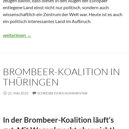
zeugen davon, dass dieses in den Augen der Europäer
entlegene Land einst nicht nur politisch, sondern auch
wissenschaftlich ein Zentrum der Welt war. Heute ist es auch
ein politisch interessantes Land im Aufbruch.
Usbekistan 2025: Unterwegs in einem Land im Aufbruch
weiterlesen
→
BROMBEER-KOALITION IN
THÜRINGEN
21. MAI 2025
SCHREIBE EINEN KOMMENTAR
In der Brombeer-Koalition läuft‘s