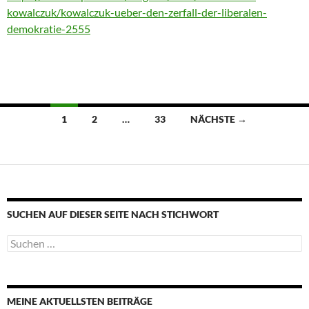
kowalczuk/kowalczuk-ueber-den-zerfall-der-liberalen-
demokratie-2555
Beitragsnavigation
1
2
…
33
NÄCHSTE →
SUCHEN AUF DIESER SEITE NACH STICHWORT
Suche
nach:
MEINE AKTUELLSTEN BEITRÄGE