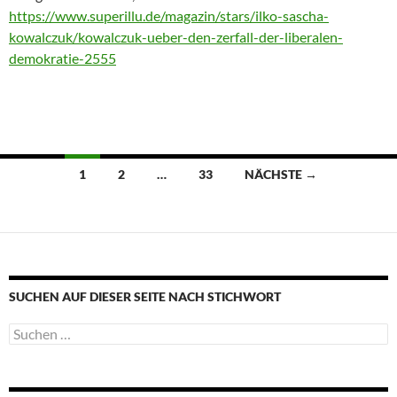
https://www.superillu.de/magazin/stars/ilko-sascha-
kowalczuk/kowalczuk-ueber-den-zerfall-der-liberalen-
demokratie-2555
Beitragsnavigation
1
2
…
33
NÄCHSTE →
SUCHEN AUF DIESER SEITE NACH STICHWORT
Suche
nach: