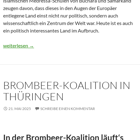
islamischen Medressa-Schulen von Buchara und Samarkand
zeugen davon, dass dieses in den Augen der Europäer
entlegene Land einst nicht nur politisch, sondern auch
wissenschaftlich ein Zentrum der Welt war. Heute ist es auch
ein politisch interessantes Land im Aufbruch.
Usbekistan 2025: Unterwegs in einem Land im Aufbruch
weiterlesen
→
BROMBEER-KOALITION IN
THÜRINGEN
21. MAI 2025
SCHREIBE EINEN KOMMENTAR
In der Brombeer-Koalition läuft‘s