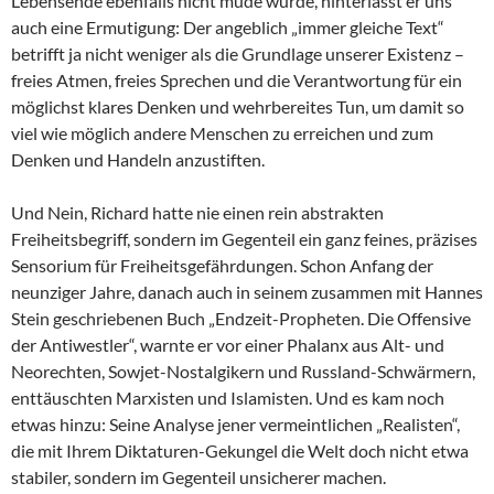
Lebensende ebenfalls nicht müde wurde, hinterlässt er uns
auch eine Ermutigung: Der angeblich „immer gleiche Text“
betrifft ja nicht weniger als die Grundlage unserer Existenz –
freies Atmen, freies Sprechen und die Verantwortung für ein
möglichst klares Denken und wehrbereites Tun, um damit so
viel wie möglich andere Menschen zu erreichen und zum
Denken und Handeln anzustiften.
Und Nein, Richard hatte nie einen rein abstrakten
Freiheitsbegriff, sondern im Gegenteil ein ganz feines, präzises
Sensorium für Freiheitsgefährdungen. Schon Anfang der
neunziger Jahre, danach auch in seinem zusammen mit Hannes
Stein geschriebenen Buch „Endzeit-Propheten. Die Offensive
der Antiwestler“, warnte er vor einer Phalanx aus Alt- und
Neorechten, Sowjet-Nostalgikern und Russland-Schwärmern,
enttäuschten Marxisten und Islamisten. Und es kam noch
etwas hinzu: Seine Analyse jener vermeintlichen „Realisten“,
die mit Ihrem Diktaturen-Gekungel die Welt doch nicht etwa
stabiler, sondern im Gegenteil unsicherer machen.