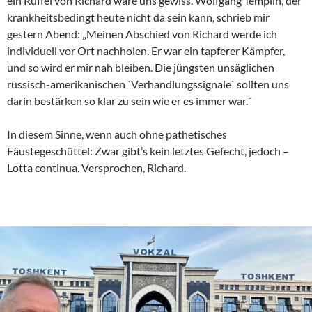
ein Rüffel von Richard wäre uns gewiss. Wolfgang Templin, der
krankheitsbedingt heute nicht da sein kann, schrieb mir
gestern Abend: „Meinen Abschied von Richard werde ich
individuell vor Ort nachholen. Er war ein tapferer Kämpfer,
und so wird er mir nah bleiben. Die jüngsten unsäglichen
russisch-amerikanischen `Verhandlungssignale` sollten uns
darin bestärken so klar zu sein wie er es immer war.´
In diesem Sinne, wenn auch ohne pathetisches
Fäustegeschüttel: Zwar gibt’s kein letztes Gefecht, jedoch –
Lotta continua. Versprochen, Richard.