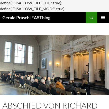
define('DISALLOW_FILE_EDIT', true);
Zum
define('DISALLOW_FILE_MODS', true);
Suchen
Inhalt
Gerald Praschl EASTblog
springen
PRIMÄR
MENÜ
ABSCHIED VON RICHARD