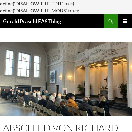
define('DISALLOW_FILE_EDIT', true);
Zum
define('DISALLOW_FILE_MODS', true);
Suchen
Inhalt
Gerald Praschl EASTblog
springen
PRIMÄR
MENÜ
ABSCHIED VON RICHARD