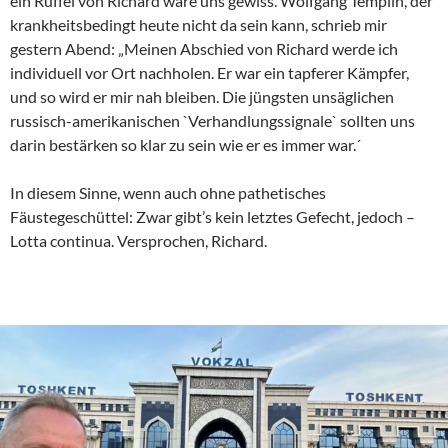
ein Rüffel von Richard wäre uns gewiss. Wolfgang Templin, der
krankheitsbedingt heute nicht da sein kann, schrieb mir
gestern Abend: „Meinen Abschied von Richard werde ich
individuell vor Ort nachholen. Er war ein tapferer Kämpfer,
und so wird er mir nah bleiben. Die jüngsten unsäglichen
russisch-amerikanischen `Verhandlungssignale` sollten uns
darin bestärken so klar zu sein wie er es immer war.´
In diesem Sinne, wenn auch ohne pathetisches
Fäustegeschüttel: Zwar gibt’s kein letztes Gefecht, jedoch –
Lotta continua. Versprochen, Richard.