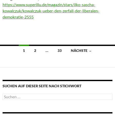
https://www.superillu.de/magazin/stars/ilko-sascha-
kowalczuk/kowalczuk-ueber-den-zerfall-der-liberalen-
demokratie-2555
Beitragsnavigation
1
2
…
33
NÄCHSTE →
SUCHEN AUF DIESER SEITE NACH STICHWORT
Suche
nach: