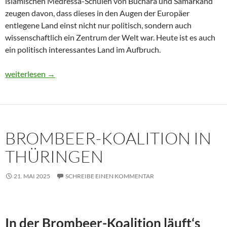
islamischen Medressa-Schulen von Buchara und Samarkand
zeugen davon, dass dieses in den Augen der Europäer
entlegene Land einst nicht nur politisch, sondern auch
wissenschaftlich ein Zentrum der Welt war. Heute ist es auch
ein politisch interessantes Land im Aufbruch.
Usbekistan 2025: Unterwegs in einem Land im Aufbruch
weiterlesen
→
BROMBEER-KOALITION IN
THÜRINGEN
21. MAI 2025
SCHREIBE EINEN KOMMENTAR
In der Brombeer-Koalition läuft‘s