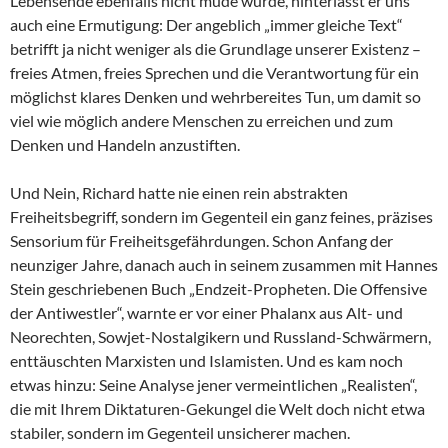
Lebensende ebenfalls nicht müde wurde, hinterlässt er uns
auch eine Ermutigung: Der angeblich „immer gleiche Text“
betrifft ja nicht weniger als die Grundlage unserer Existenz –
freies Atmen, freies Sprechen und die Verantwortung für ein
möglichst klares Denken und wehrbereites Tun, um damit so
viel wie möglich andere Menschen zu erreichen und zum
Denken und Handeln anzustiften.
Und Nein, Richard hatte nie einen rein abstrakten
Freiheitsbegriff, sondern im Gegenteil ein ganz feines, präzises
Sensorium für Freiheitsgefährdungen. Schon Anfang der
neunziger Jahre, danach auch in seinem zusammen mit Hannes
Stein geschriebenen Buch „Endzeit-Propheten. Die Offensive
der Antiwestler“, warnte er vor einer Phalanx aus Alt- und
Neorechten, Sowjet-Nostalgikern und Russland-Schwärmern,
enttäuschten Marxisten und Islamisten. Und es kam noch
etwas hinzu: Seine Analyse jener vermeintlichen „Realisten“,
die mit Ihrem Diktaturen-Gekungel die Welt doch nicht etwa
stabiler, sondern im Gegenteil unsicherer machen.