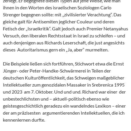
zerlegt. Er begegnete diesen Typen auf jene Weise, wie man
ihnen in den Worten des israelischen Soziologen Carlo
Strenger begegnen sollte: mit „zivilisierter Verachtung“. Das
gleiche galt für Antisemiten jeglicher Couleur und deren
Fetisch der „Israelkritik“. Galt jedoch auch Premier Netanyahus
Versuch, den liberalen Rechtsstaat in Israel zu schleifen – und
auch denjenigen aus Richards Leserschaft, die just angesichts
dieses Autoritarismus gern ein „Ja, aber“ murmelten.
Die Beispiele ließen sich fortführen, Stichwort etwa die Ernst
Jünger- oder Peter-Handke-Schwärmerei in Teilen der
deutschen Kulturöffentlichkeit, das Schweigen maßgeblicher
Intellektueller zum genozidalen Massaker in Srebrenica 1995
und 2023 am 7. Oktober. Und und und. Richard war einer der
unbestechlichsten und – aktuell-politisch ebenso wie
geistesgeschichtlich geradezu ein wandelndes Lexikon – einer
der am präzisesten argumentierenden Intellektuellen, die ich
kennenlernen durfte.