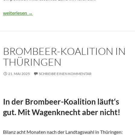
Usbekistan 2025: Unterwegs in einem Land im Aufbruch
weiterlesen
→
BROMBEER-KOALITION IN
THÜRINGEN
21. MAI 2025
SCHREIBE EINEN KOMMENTAR
In der Brombeer-Koalition läuft‘s
gut. Mit Wagenknecht aber nicht!
Bilanz acht Monaten nach der Landtagswahl in Thüringen: