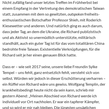
Nicht zufällig fand unser letztes Treffen im Frühherbst bei
einem Empfang in der Vertretung des demokratischen Taiwan
statt, zusammen mit dem so gewitzten,
outspoken
freiheits-
enthusiastischen Botschafter Professor Shieh, mit Roderich
Kiesewetter und anderen. Und natürlich ging es auch darum,
dass jeder Tag, an dem die Ukraine, die Richard publizistisch
und als Aktivist so unermüdlich unterstützte, militärisch
standhält, auch ein guter Tag ist für das vom totalitären China
bedrohte freie Taiwan. Existentielle Verknüpfungen, für die
Richard seit je her einen genauen Blick hatte.
Dass er – wie seit 2017 seine, unsere liebe Freundin Sylke
Tempel – uns fehlt, ganz entsetzlich fehlt, versteht sich von
selbst. Würden wir jedoch in dieser Erschütterung verharren –
ein Rüffel von Richard wäre uns gewiss. Wolfgang Templin, der
krankheitsbedingt heute nicht da sein kann, schrieb mir
gestern Abend: „Meinen Abschied von Richard werde ich
individuell vor Ort nachholen. Er war ein tapferer Kämpfer,
und so wird er mir nah bleiben. Die jüngsten unsäglichen