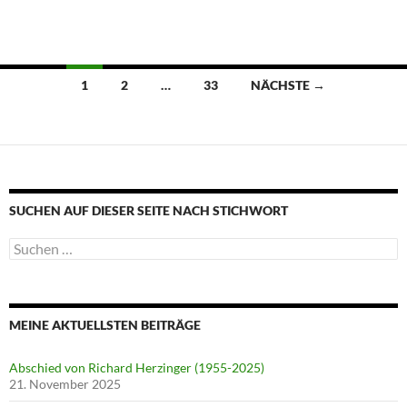
Beitragsnavigation
1
2
…
33
NÄCHSTE →
SUCHEN AUF DIESER SEITE NACH STICHWORT
Suche
nach:
MEINE AKTUELLSTEN BEITRÄGE
Abschied von Richard Herzinger (1955-2025)
21. November 2025