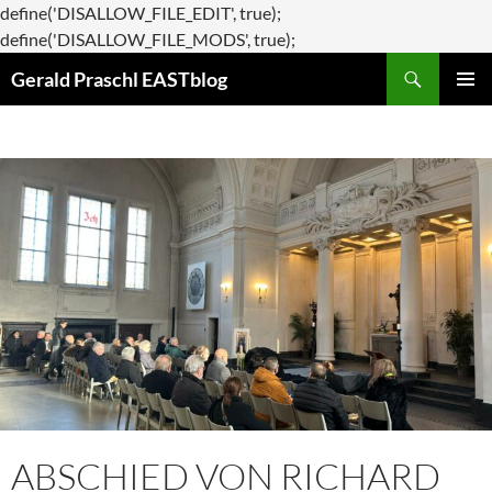
define('DISALLOW_FILE_EDIT', true);
Zum
define('DISALLOW_FILE_MODS', true);
Suchen
Inhalt
Gerald Praschl EASTblog
springen
PRIMÄR
MENÜ
ABSCHIED VON RICHARD