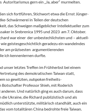
s Autoritarismus gern ein „Ja, aber“ murmelten.
eßen sich fortführen, Stichwort etwa die Ernst Jünger-
ke-Schwärmerei in Teilen der deutschen
keit, das Schweigen maßgeblicher Intellektueller zum
saker in Srebrenica 1995 und 2023 am 7. Oktober.
chard war einer der unbestechlichsten und – aktuell-
 wie geistesgeschichtlich geradezu ein wandelndes
 der am präzisesten argumentierenden
 die ich kennenlernen durfte.
and unser letztes Treffen im Frühherbst bei einem
Vertretung des demokratischen Taiwan statt,
em so gewitzten,
outspoken
freiheits-
 Botschafter Professor Shieh, mit Roderich
 anderen. Und natürlich ging es auch darum, dass
m die Ukraine, die Richard publizistisch und als
müdlich unterstützte, militärisch standhält, auch ein
r das vom totalitären China bedrohte freie Taiwan.