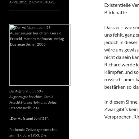
APRIL 2011
2 KOMMENTARE
Existentielle Ve
Blick hatte.
Dass er – wie se
uns fehlt, ganz e
jedoch in dieser
wäre uns gewiss
nicht da sein k
Richard werde ic
Kämpfer, und so 
russisch-amerik
bestärken so kla
Der Aufstand . Juni 53 –
Augenzeugen berichten, Gerald
In diesem Sinne
Praschl, Hannes Hofmann, Verlag
Das neue Berlin, 2003
Zwar gibt’s kein
Versprochen, Ri
„Der Aufstand Juni ’53“.
Packende Zeitzeugenberichte
zum 17. Juni 1953: Die