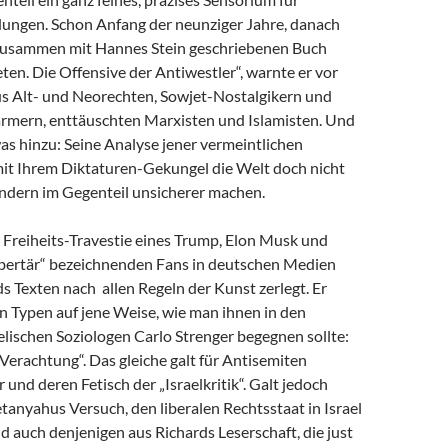
dungen. Schon Anfang der neunziger Jahre, danach
zusammen mit Hannes Stein geschriebenen Buch
en. Die Offensive der Antiwestler“, warnte er vor
us Alt- und Neorechten, Sowjet-Nostalgikern und
mern, enttäuschten Marxisten und Islamisten. Und
as hinzu: Seine Analyse jener vermeintlichen
 mit Ihrem Diktaturen-Gekungel die Welt doch nicht
ondern im Gegenteil unsicherer machen.
e Freiheits-Travestie eines Trump, Elon Musk und
libertär“ bezeichnenden Fans in deutschen Medien
s Texten nach allen Regeln der Kunst zerlegt. Er
n Typen auf jene Weise, wie man ihnen in den
lischen Soziologen Carlo Strenger begegnen sollte:
r Verachtung“. Das gleiche galt für Antisemiten
 und deren Fetisch der „Israelkritik“. Galt jedoch
anyahus Versuch, den liberalen Rechtsstaat in Israel
nd auch denjenigen aus Richards Leserschaft, die just