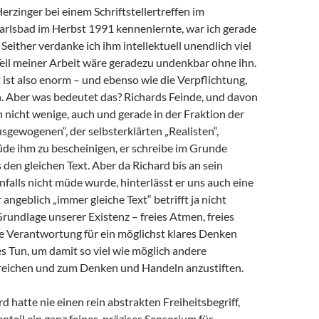
Herzinger bei einem Schriftstellertreffen im
arlsbad im Herbst 1991 kennenlernte, war ich gerade
 Seither verdanke ich ihm intellektuell unendlich viel
 Teil meiner Arbeit wäre geradezu undenkbar ohne ihn.
ist also enorm – und ebenso wie die Verpflichtung,
 Aber was bedeutet das? Richards Feinde, und davon
h nicht wenige, auch und gerade in der Fraktion der
sgewogenen“, der selbsterklärten „Realisten“,
de ihm zu bescheinigen, er schreibe im Grunde
en gleichen Text. Aber da Richard bis an sein
alls nicht müde wurde, hinterlässt er uns auch eine
angeblich „immer gleiche Text“ betrifft ja nicht
Grundlage unserer Existenz – freies Atmen, freies
e Verantwortung für ein möglichst klares Denken
s Tun, um damit so viel wie möglich andere
eichen und zum Denken und Handeln anzustiften.
d hatte nie einen rein abstrakten Freiheitsbegriff,
teil ein ganz feines, präzises Sensorium für