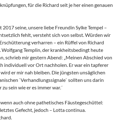
rknüpfungen, für die Richard seit je her einen genauen
it 2017 seine, unsere liebe Freundin Sylke Tempel –
ntsetzlich fehlt, versteht sich von selbst. Würden wir
 Erschütterung verharren – ein Rüffel von Richard
. Wolfgang Templin, der krankheitsbedingt heute
ann, schrieb mir gestern Abend: „Meinen Abschied von
h individuell vor Ort nachholen. Er war ein tapferer
wird er mir nah bleiben. Die jüngsten unsäglichen
anischen `Verhandlungssignale` sollten uns darin
r zu sein wie er es immer war.´
, wenn auch ohne pathetisches Fäustegeschüttel:
 letztes Gefecht, jedoch – Lotta continua.
chard.