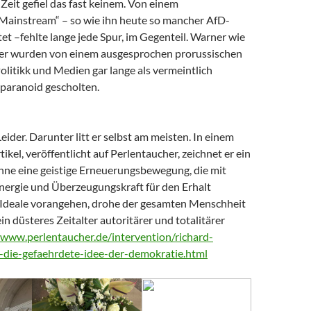
Zeit gefiel das fast keinem. Von einem
 Mainstream“ – so wie ihn heute so mancher AfD-
t –fehlte lange jede Spur, im Gegenteil. Warner wie
er wurden von einem ausgesprochen prorussischen
litikk und Medien gar lange als vermeintlich
paranoid gescholten.
Leider. Darunter litt er selbst am meisten. In einem
tikel, veröffentlicht auf Perlentaucher, zeichnet er ein
Ohne eine geistige Erneuerungsbewegung, die mit
nergie und Überzeugungskraft für den Erhalt
Ideale vorangehen, drohe der gesamten Menschheit
ein düsteres Zeitalter autoritärer und totalitärer
/www.perlentaucher.de/intervention/richard-
-die-gefaehrdete-idee-der-demokratie.html