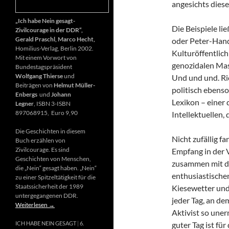
angesichts diese
„Ich habe Nein gesagt-
Die Beispiele li
Zivilcourage in der DDR“,
Gerald Praschl, Marco Hecht,
oder Peter-Hand
Homilius-Verlag, Berlin 2002.
Kulturöffentlich
Mit einem Vorwort von
genozidalen Mas
Bundestagspräsident
Wolfgang Thierse
und
Und und und. Ri
Beiträgen von
Helmut Müller-
politisch ebenso
Enbergs
und
Johann
Lexikon – einer
Legner
, ISBN 3-ISBN
897068915, Euro 9,90
Intellektuellen,
Die Geschichten in diesem
Nicht zufällig f
Buch erzählen von
Zivilcourage. Es sind
Empfang in der 
Geschichten von Menschen,
zusammen mit d
die „Nein“ gesagt haben. „Nein“
enthusiastischen
zu einer Spitzeltätigkeit für die
Staatssicherheit der 1989
Kiesewetter und
untergegangenen DDR.
jeder Tag, an de
Weiterlesen
→
Aktivist so uner
guter Tag ist fü
ICH HABE NEIN GESAGT
6.