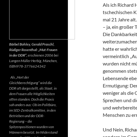
Als ich Richard 
tschechischen K
mal 21 Jahre alt.
– ja, ein großer
Die Dankbarkeit 
weiterzumachen.
Bärbel Bohley, Gerald Praschl,
hatte er wahrlic
Rüdiger Rosenthal: „Mut-Frauen
in der DDR“,
erschienen 2006 bei
vermeintlich „Au
Langen Müller Herbig, München,
wurden nicht mü
ISBN978-3776624342
genommen stets d
Als „Hort der
Lebensende ebenf
Gleichberechtigung“ wird die
Ermutigung: Der 
DDR oft dargestellt, als Staat, in
weniger als die 
dem Frauen alle Möglichkeiten
offen standen. Doch die Praxis
Sprechen und di
sah anders aus: Ob im Politbüro,
und wehrbereite
im SED-Zentralkomittee, in den
Menschen zu err
Betrieben und der DDR-
Regierung – die
Spitzenpositionen wurden von
Und Nein, Richar
Männern besetzt. Im Widerstand
sondern im Gegen