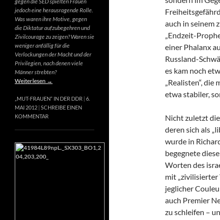
gegen die SED spielten Frauen
jedoch eine herausragende Rolle.
Freiheitsgefähr
Was waren ihre Motive, gegen
auch in seinem 
die Diktatur aufzubegehren und
„Endzeit-Prophet
Zivilcourage zu zeigen? Waren sie
weniger anfällig für die
einer Phalanx a
Verlockungen der Macht und der
Russland-Schwär
Privilegien, nach denen viele
es kam noch etw
Männer strebten?
Weiterlesen
→
„Realisten“, die
etwa stabiler, s
„MUT-FRAUEN“ IN DER DDR
6.
MAI 2012
SCHREIBE EINEN
Nicht zuletzt di
KOMMENTAR
deren sich als „
wurde in Richard
begegnete diese
Worten des israe
mit „zivilisierte
jeglicher Couleur
auch Premier Net
zu schleifen – u