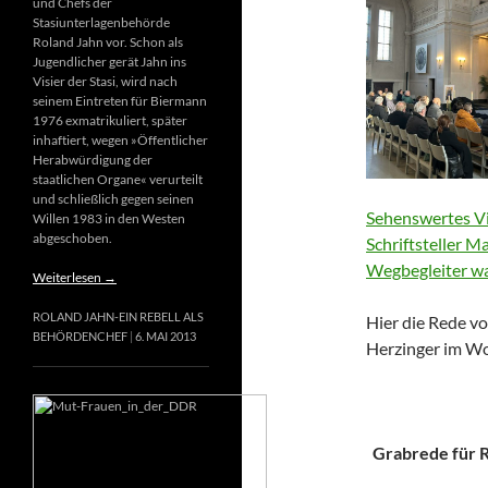
und Chefs der
Stasiunterlagenbehörde
Roland Jahn vor. Schon als
Jugendlicher gerät Jahn ins
Visier der Stasi, wird nach
seinem Eintreten für Biermann
1976 exmatrikuliert, später
inhaftiert, wegen »Öffentlicher
Herabwürdigung der
staatlichen Organe« verurteilt
und schließlich gegen seinen
Sehenswertes Vi
Willen 1983 in den Westen
abgeschoben.
Schriftsteller M
Wegbegleiter wa
Weiterlesen
→
ROLAND JAHN-EIN REBELL ALS
Hier die Rede vo
BEHÖRDENCHEF
6. MAI 2013
Herzinger im Wo
Grabrede für Ri