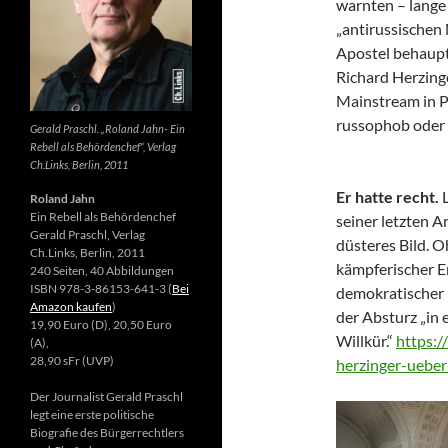
warnten – lange 
„antirussischen
Apostel behaupte
Richard Herzing
Mainstream in Po
russophob oder 
Gerald Praschl. „Roland Jahn- Ein
Rebell als Behördenchef“, Verlag
Ch.Links, Berlin, 2011
Er hatte recht.
Roland Jahn
Ein Rebell als Behördenchef
seiner letzten Ar
Gerald Praschl, Verlag
düsteres Bild. 
Ch.Links, Berlin, 2011
kämpferischer E
240 Seiten, 40 Abbildungen
ISBN 978-3-86153-641-3 (
Bei
demokratischer 
Amazon kaufen
)
der Absturz „in 
19,90 Euro (D), 20,50 Euro
Willkür.“
https:/
(A),
28,90 sFr (UVP)
herzinger-ueber
Der Journalist Gerald Praschl
legt eine erste politische
Biografie des Bürgerrechtlers