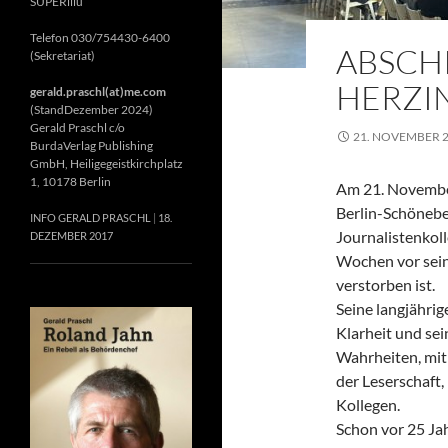
SUPERillu
Telefon 030/754430-6400
ABSCH
(Sekretariat)
HERZIN
gerald.praschl(at)me.com
(StandDezember 2024)
Gerald Praschl c/o
21. NOVEMBER 
BurdaVerlag Publishing
GmbH, Heiligegeistkirchplatz
1, 10178 Berlin
Am 21. November
Berlin-Schönebe
INFO GERALD PRASCHL
18.
Journalistenkol
DEZEMBER 2017
Wochen vor sein
verstorben ist.
Seine langjährig
Klarheit und se
Wahrheiten, mit 
der Leserschaft
Kollegen.
Schon vor 25 Jah