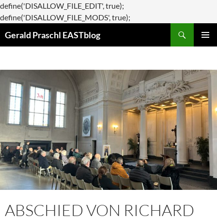
define('DISALLOW_FILE_EDIT', true);
Zum
define('DISALLOW_FILE_MODS', true);
Suchen
Inhalt
Gerald Praschl EASTblog
springen
PRIMÄR
MENÜ
ABSCHIED VON RICHARD