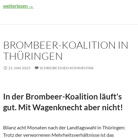
Usbekistan 2025: Unterwegs in einem Land im Aufbruch
weiterlesen
→
BROMBEER-KOALITION IN
THÜRINGEN
21. MAI 2025
SCHREIBE EINEN KOMMENTAR
In der Brombeer-Koalition läuft‘s
gut. Mit Wagenknecht aber nicht!
Bilanz acht Monaten nach der Landtagswahl in Thüringen:
Trotz der verworrenen Mehrheitsverhältnisse ist das