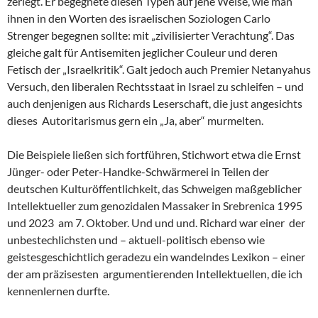
zerlegt. Er begegnete diesen Typen auf jene Weise, wie man
ihnen in den Worten des israelischen Soziologen Carlo
Strenger begegnen sollte: mit „zivilisierter Verachtung“. Das
gleiche galt für Antisemiten jeglicher Couleur und deren
Fetisch der „Israelkritik“. Galt jedoch auch Premier Netanyahus
Versuch, den liberalen Rechtsstaat in Israel zu schleifen – und
auch denjenigen aus Richards Leserschaft, die just angesichts
dieses Autoritarismus gern ein „Ja, aber“ murmelten.
Die Beispiele ließen sich fortführen, Stichwort etwa die Ernst
Jünger- oder Peter-Handke-Schwärmerei in Teilen der
deutschen Kulturöffentlichkeit, das Schweigen maßgeblicher
Intellektueller zum genozidalen Massaker in Srebrenica 1995
und 2023 am 7. Oktober. Und und und. Richard war einer der
unbestechlichsten und – aktuell-politisch ebenso wie
geistesgeschichtlich geradezu ein wandelndes Lexikon – einer
der am präzisesten argumentierenden Intellektuellen, die ich
kennenlernen durfte.