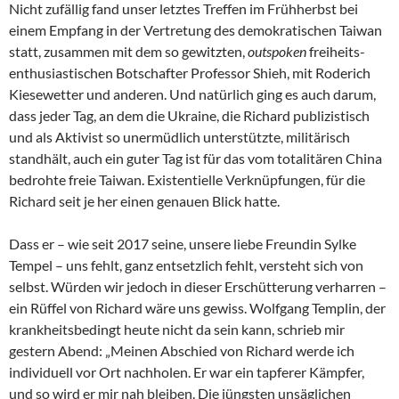
Nicht zufällig fand unser letztes Treffen im Frühherbst bei
einem Empfang in der Vertretung des demokratischen Taiwan
statt, zusammen mit dem so gewitzten,
outspoken
freiheits-
enthusiastischen Botschafter Professor Shieh, mit Roderich
Kiesewetter und anderen. Und natürlich ging es auch darum,
dass jeder Tag, an dem die Ukraine, die Richard publizistisch
und als Aktivist so unermüdlich unterstützte, militärisch
standhält, auch ein guter Tag ist für das vom totalitären China
bedrohte freie Taiwan. Existentielle Verknüpfungen, für die
Richard seit je her einen genauen Blick hatte.
Dass er – wie seit 2017 seine, unsere liebe Freundin Sylke
Tempel – uns fehlt, ganz entsetzlich fehlt, versteht sich von
selbst. Würden wir jedoch in dieser Erschütterung verharren –
ein Rüffel von Richard wäre uns gewiss. Wolfgang Templin, der
krankheitsbedingt heute nicht da sein kann, schrieb mir
gestern Abend: „Meinen Abschied von Richard werde ich
individuell vor Ort nachholen. Er war ein tapferer Kämpfer,
und so wird er mir nah bleiben. Die jüngsten unsäglichen