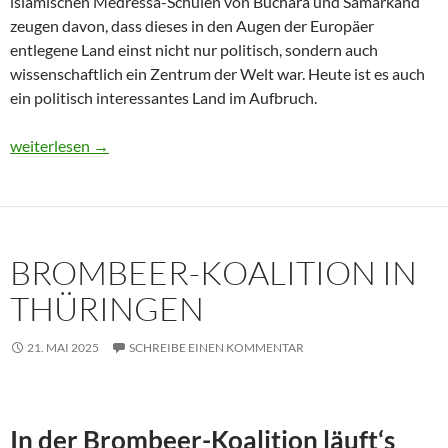
islamischen Medressa-Schulen von Buchara und Samarkand
zeugen davon, dass dieses in den Augen der Europäer
entlegene Land einst nicht nur politisch, sondern auch
wissenschaftlich ein Zentrum der Welt war. Heute ist es auch
ein politisch interessantes Land im Aufbruch.
Usbekistan 2025: Unterwegs in einem Land im Aufbruch
weiterlesen
→
BROMBEER-KOALITION IN
THÜRINGEN
21. MAI 2025
SCHREIBE EINEN KOMMENTAR
In der Brombeer-Koalition läuft‘s