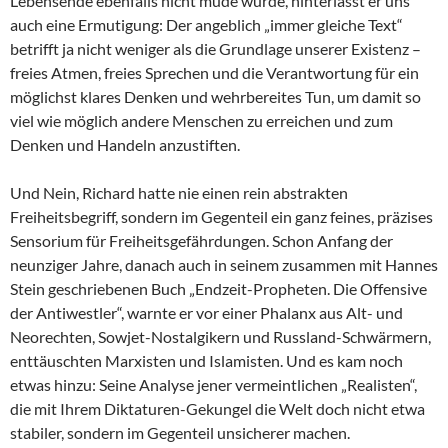
Lebensende ebenfalls nicht müde wurde, hinterlässt er uns
auch eine Ermutigung: Der angeblich „immer gleiche Text“
betrifft ja nicht weniger als die Grundlage unserer Existenz –
freies Atmen, freies Sprechen und die Verantwortung für ein
möglichst klares Denken und wehrbereites Tun, um damit so
viel wie möglich andere Menschen zu erreichen und zum
Denken und Handeln anzustiften.
Und Nein, Richard hatte nie einen rein abstrakten
Freiheitsbegriff, sondern im Gegenteil ein ganz feines, präzises
Sensorium für Freiheitsgefährdungen. Schon Anfang der
neunziger Jahre, danach auch in seinem zusammen mit Hannes
Stein geschriebenen Buch „Endzeit-Propheten. Die Offensive
der Antiwestler“, warnte er vor einer Phalanx aus Alt- und
Neorechten, Sowjet-Nostalgikern und Russland-Schwärmern,
enttäuschten Marxisten und Islamisten. Und es kam noch
etwas hinzu: Seine Analyse jener vermeintlichen „Realisten“,
die mit Ihrem Diktaturen-Gekungel die Welt doch nicht etwa
stabiler, sondern im Gegenteil unsicherer machen.