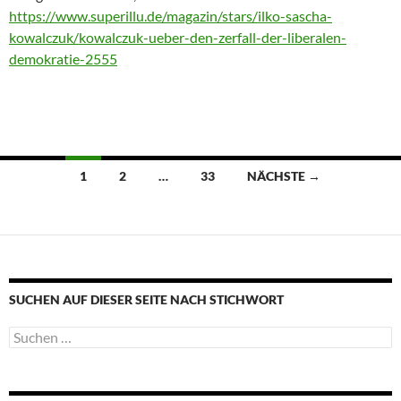
https://www.superillu.de/magazin/stars/ilko-sascha-
kowalczuk/kowalczuk-ueber-den-zerfall-der-liberalen-
demokratie-2555
Beitragsnavigation
1
2
…
33
NÄCHSTE →
SUCHEN AUF DIESER SEITE NACH STICHWORT
Suche
nach: