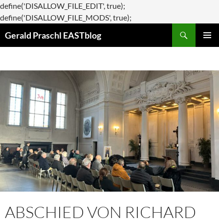
define('DISALLOW_FILE_EDIT', true);
Zum
define('DISALLOW_FILE_MODS', true);
Suchen
Inhalt
Gerald Praschl EASTblog
springen
PRIMÄR
MENÜ
ABSCHIED VON RICHARD