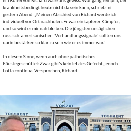
ein Rüffel von Richard wäre uns gewiss. Wolfgang Templin, der
krankheitsbedingt heute nicht da sein kann, schrieb mir
gestern Abend: „Meinen Abschied von Richard werde ich
individuell vor Ort nachholen. Er war ein tapferer Kämpfer,
und so wird er mir nah bleiben. Die jüngsten unsäglichen
russisch-amerikanischen `Verhandlungssignale` sollten uns
darin bestärken so klar zu sein wie er es immer war.´
In diesem Sinne, wenn auch ohne pathetisches
Fäustegeschüttel: Zwar gibt’s kein letztes Gefecht, jedoch –
Lotta continua. Versprochen, Richard.