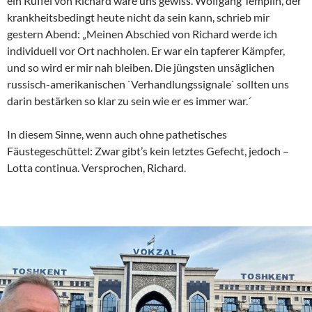
ein Rüffel von Richard wäre uns gewiss. Wolfgang Templin, der
krankheitsbedingt heute nicht da sein kann, schrieb mir
gestern Abend: „Meinen Abschied von Richard werde ich
individuell vor Ort nachholen. Er war ein tapferer Kämpfer,
und so wird er mir nah bleiben. Die jüngsten unsäglichen
russisch-amerikanischen `Verhandlungssignale` sollten uns
darin bestärken so klar zu sein wie er es immer war.´
In diesem Sinne, wenn auch ohne pathetisches
Fäustegeschüttel: Zwar gibt’s kein letztes Gefecht, jedoch –
Lotta continua. Versprochen, Richard.