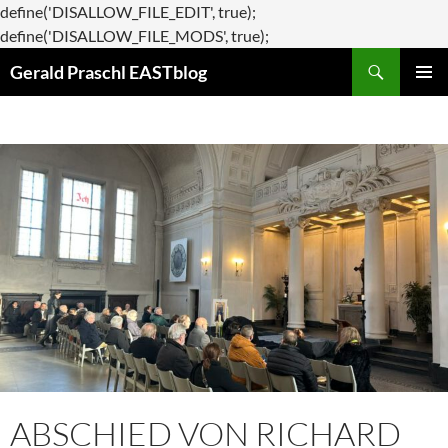
define('DISALLOW_FILE_EDIT', true);
Zum
define('DISALLOW_FILE_MODS', true);
Suchen
Inhalt
Gerald Praschl EASTblog
springen
PRIMÄR
MENÜ
ABSCHIED VON RICHARD