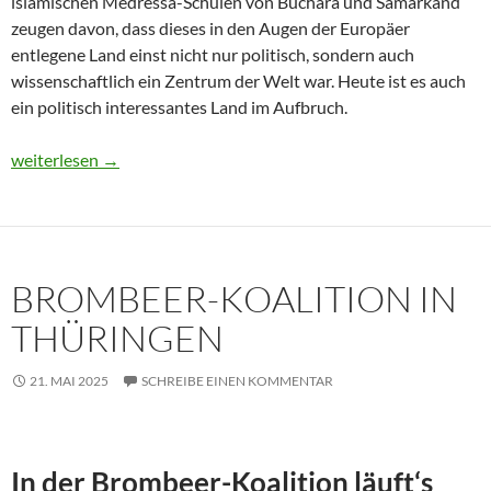
islamischen Medressa-Schulen von Buchara und Samarkand
zeugen davon, dass dieses in den Augen der Europäer
entlegene Land einst nicht nur politisch, sondern auch
wissenschaftlich ein Zentrum der Welt war. Heute ist es auch
ein politisch interessantes Land im Aufbruch.
Usbekistan 2025: Unterwegs in einem Land im Aufbruch
weiterlesen
→
BROMBEER-KOALITION IN
THÜRINGEN
21. MAI 2025
SCHREIBE EINEN KOMMENTAR
In der Brombeer-Koalition läuft‘s