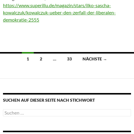
https://www.superillu.de/magazin/stars/ilko-sascha-
kowalczuk/kowalczuk-ueber-den-zerfall-der-liberalen-
demokratie-2555
Beitragsnavigation
1
2
…
33
NÄCHSTE →
SUCHEN AUF DIESER SEITE NACH STICHWORT
Suche
nach: