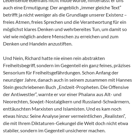
Lebensende ebenfalls nicht müde wurde, hinterlässt er uns
auch eine Ermutigung: Der angeblich „immer gleiche Text“
betrifft ja nicht weniger als die Grundlage unserer Existenz –
freies Atmen, freies Sprechen und die Verantwortung für ein
möglichst klares Denken und wehrbereites Tun, um damit so
viel wie möglich andere Menschen zu erreichen und zum
Denken und Handeln anzustiften.
Und Nein, Richard hatte nie einen rein abstrakten
Freiheitsbegriff, sondern im Gegenteil ein ganz feines, präzises
Sensorium für Freiheitsgefährdungen. Schon Anfang der
neunziger Jahre, danach auch in seinem zusammen mit Hannes
Stein geschriebenen Buch „Endzeit-Propheten. Die Offensive
der Antiwestler“, warnte er vor einer Phalanx aus Alt- und
Neorechten, Sowjet-Nostalgikern und Russland-Schwärmern,
enttäuschten Marxisten und Islamisten. Und es kam noch
etwas hinzu: Seine Analyse jener vermeintlichen „Realisten“,
die mit Ihrem Diktaturen-Gekungel die Welt doch nicht etwa
stabiler, sondern im Gegenteil unsicherer machen.