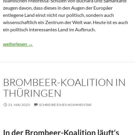
islamischen Medressa-Schulen von Buchara und Samarkand
zeugen davon, dass dieses in den Augen der Europäer
entlegene Land einst nicht nur politisch, sondern auch
wissenschaftlich ein Zentrum der Welt war. Heute ist es auch
ein politisch interessantes Land im Aufbruch.
Usbekistan 2025: Unterwegs in einem Land im Aufbruch
weiterlesen
→
BROMBEER-KOALITION IN
THÜRINGEN
21. MAI 2025
SCHREIBE EINEN KOMMENTAR
In der Brombeer-Koalition läuft‘s