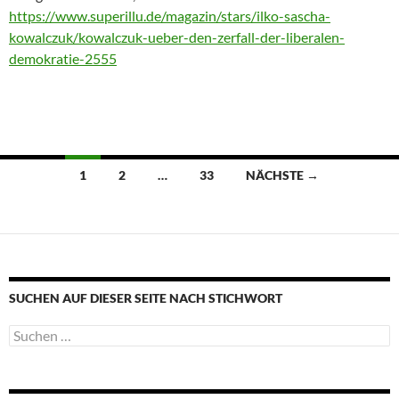
https://www.superillu.de/magazin/stars/ilko-sascha-
kowalczuk/kowalczuk-ueber-den-zerfall-der-liberalen-
demokratie-2555
Beitragsnavigation
1
2
…
33
NÄCHSTE →
SUCHEN AUF DIESER SEITE NACH STICHWORT
Suche
nach: