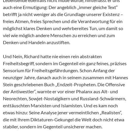
Lebensende ebenfalls nicht müde wurde, hinterlässt er uns
auch eine Ermutigung: Der angeblich „immer gleiche Text“
betrifft ja nicht weniger als die Grundlage unserer Existenz –
freies Atmen, freies Sprechen und die Verantwortung für ein
möglichst klares Denken und wehrbereites Tun, um damit so
viel wie möglich andere Menschen zu erreichen und zum
Denken und Handeln anzustiften.
Und Nein, Richard hatte nie einen rein abstrakten
Freiheitsbegriff, sondern im Gegenteil ein ganz feines, präzises
Sensorium für Freiheitsgefährdungen. Schon Anfang der
neunziger Jahre, danach auch in seinem zusammen mit Hannes
Stein geschriebenen Buch „Endzeit-Propheten. Die Offensive
der Antiwestler“, warnte er vor einer Phalanx aus Alt- und
Neorechten, Sowjet-Nostalgikern und Russland-Schwärmern,
enttäuschten Marxisten und Islamisten. Und es kam noch
etwas hinzu: Seine Analyse jener vermeintlichen „Realisten“,
die mit Ihrem Diktaturen-Gekungel die Welt doch nicht etwa
stabiler, sondern im Gegenteil unsicherer machen.