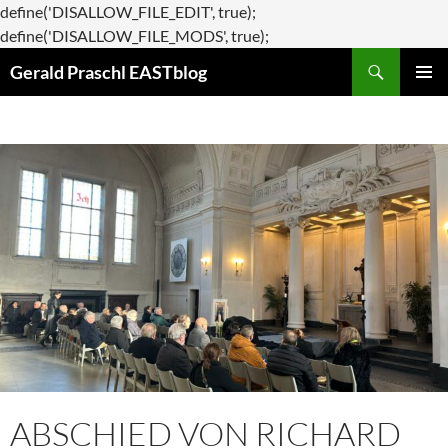
define('DISALLOW_FILE_EDIT', true);
Zum
define('DISALLOW_FILE_MODS', true);
Suchen
Inhalt
Gerald Praschl EASTblog
springen
PRIMÄR
MENÜ
ABSCHIED VON RICHARD