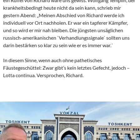
ein Rüffel von Richard wäre uns gewiss. Wolfgang Templin, der
krankheitsbedingt heute nicht da sein kann, schrieb mir
gestern Abend: „Meinen Abschied von Richard werde ich
individuell vor Ort nachholen. Er war ein tapferer Kämpfer,
und so wird er mir nah bleiben. Die jüngsten unsäglichen
russisch-amerikanischen `Verhandlungssignale` sollten uns
darin bestärken so klar zu sein wie er es immer war.´
In diesem Sinne, wenn auch ohne pathetisches
Fäustegeschüttel: Zwar gibt’s kein letztes Gefecht, jedoch –
Lotta continua. Versprochen, Richard.