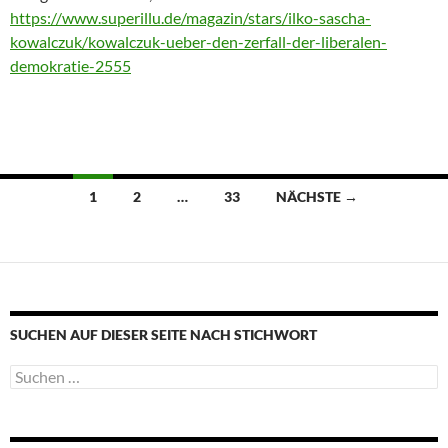
https://www.superillu.de/magazin/stars/ilko-sascha-
kowalczuk/kowalczuk-ueber-den-zerfall-der-liberalen-
demokratie-2555
Beitragsnavigation
1
2
…
33
NÄCHSTE →
SUCHEN AUF DIESER SEITE NACH STICHWORT
Suche
nach: