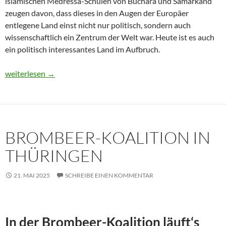
islamischen Medressa-Schulen von Buchara und Samarkand
zeugen davon, dass dieses in den Augen der Europäer
entlegene Land einst nicht nur politisch, sondern auch
wissenschaftlich ein Zentrum der Welt war. Heute ist es auch
ein politisch interessantes Land im Aufbruch.
Usbekistan 2025: Unterwegs in einem Land im Aufbruch
weiterlesen
→
BROMBEER-KOALITION IN
THÜRINGEN
21. MAI 2025
SCHREIBE EINEN KOMMENTAR
In der Brombeer-Koalition läuft‘s