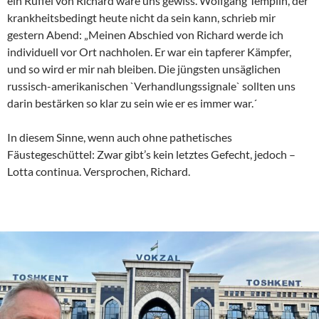
ein Rüffel von Richard wäre uns gewiss. Wolfgang Templin, der
krankheitsbedingt heute nicht da sein kann, schrieb mir
gestern Abend: „Meinen Abschied von Richard werde ich
individuell vor Ort nachholen. Er war ein tapferer Kämpfer,
und so wird er mir nah bleiben. Die jüngsten unsäglichen
russisch-amerikanischen `Verhandlungssignale` sollten uns
darin bestärken so klar zu sein wie er es immer war.´
In diesem Sinne, wenn auch ohne pathetisches
Fäustegeschüttel: Zwar gibt’s kein letztes Gefecht, jedoch –
Lotta continua. Versprochen, Richard.