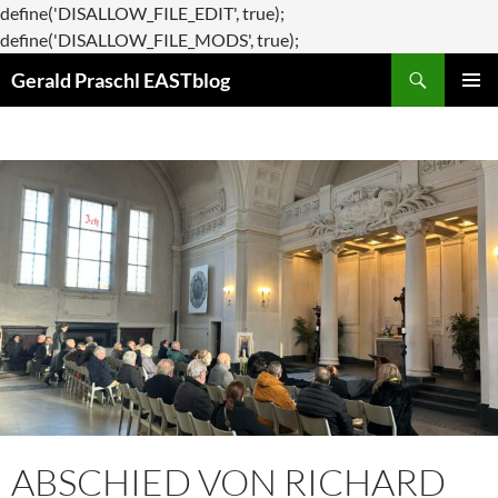
define('DISALLOW_FILE_EDIT', true);
Zum
define('DISALLOW_FILE_MODS', true);
Suchen
Inhalt
Gerald Praschl EASTblog
springen
PRIMÄR
MENÜ
ABSCHIED VON RICHARD