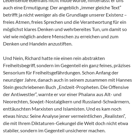
Lebensende ebenfalls nicht müde wurde, hinterlässt er uns
auch eine Ermutigung: Der angeblich „immer gleiche Text“
betrifft ja nicht weniger als die Grundlage unserer Existenz –
freies Atmen, freies Sprechen und die Verantwortung für ein
möglichst klares Denken und wehrbereites Tun, um damit so
viel wie möglich andere Menschen zu erreichen und zum
Denken und Handeln anzustiften.
Und Nein, Richard hatte nie einen rein abstrakten
Freiheitsbegriff, sondern im Gegenteil ein ganz feines, präzises
Sensorium für Freiheitsgefährdungen. Schon Anfang der
neunziger Jahre, danach auch in seinem zusammen mit Hannes
Stein geschriebenen Buch „Endzeit-Propheten. Die Offensive
der Antiwestler“, warnte er vor einer Phalanx aus Alt- und
Neorechten, Sowjet-Nostalgikern und Russland-Schwärmern,
enttäuschten Marxisten und Islamisten. Und es kam noch
etwas hinzu: Seine Analyse jener vermeintlichen „Realisten“,
die mit Ihrem Diktaturen-Gekungel die Welt doch nicht etwa
stabiler, sondern im Gegenteil unsicherer machen.