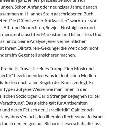
dungen. Schon Anfang der neunziger Jahre, danach
zusammen mit Hannes Stein geschriebenen Buch
en. Die Offensive der Antiwestler“, warnte er vor
us Alt- und Neorechten, Sowjet-Nostalgikern und
mern, enttäuschten Marxisten und Islamisten. Und
as hinzu: Seine Analyse jener vermeintlichen
 mit Ihrem Diktaturen-Gekungel die Welt doch nicht
ondern im Gegenteil unsicherer machen.
e Freiheits-Travestie eines Trump, Elon Musk und
libertär“ bezeichnenden Fans in deutschen Medien
s Texten nach allen Regeln der Kunst zerlegt. Er
n Typen auf jene Weise, wie man ihnen in den
lischen Soziologen Carlo Strenger begegnen sollte:
r Verachtung“. Das gleiche galt für Antisemiten
 und deren Fetisch der „Israelkritik“. Galt jedoch
anyahus Versuch, den liberalen Rechtsstaat in Israel
nd auch denjenigen aus Richards Leserschaft, die just