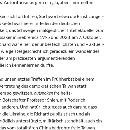
s Autoritarismus gern ein „Ja, aber“ murmelten.
eßen sich fortführen, Stichwort etwa die Ernst Jünger-
ke-Schwärmerei in Teilen der deutschen
keit, das Schweigen maßgeblicher Intellektueller zum
saker in Srebrenica 1995 und 2023 am 7. Oktober.
chard war einer der unbestechlichsten und – aktuell-
 wie geistesgeschichtlich geradezu ein wandelndes
 der am präzisesten argumentierenden
 die ich kennenlernen durfte.
and unser letztes Treffen im Frühherbst bei einem
Vertretung des demokratischen Taiwan statt,
em so gewitzten,
outspoken
freiheits-
 Botschafter Professor Shieh, mit Roderich
 anderen. Und natürlich ging es auch darum, dass
m die Ukraine, die Richard publizistisch und als
müdlich unterstützte, militärisch standhält, auch ein
r das vom totalitären China bedrohte freie Taiwan.