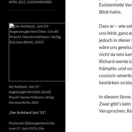
APRIL 2011
2 KOMMENTARE
Existentielle Ve
Blick hatte.
Dass er – wie se
uns fehlt, ganz e
jedoch in dieser
wäre uns gewiss
nicht da sein k
Richard werde ic
Kämpfer, und so 
russisch-amerik
bestärken so kla
Der Aufstand . Juni 53 –
Augenzeugen berichten, Gerald
In diesem Sinne
Praschl, Hannes Hofmann, Verlag
Das neue Berlin, 2003
Zwar gibt’s kein
Versprochen, Ri
„Der Aufstand Juni ’53“.
Packende Zeitzeugenberichte
zum 17. Juni 1953: Die