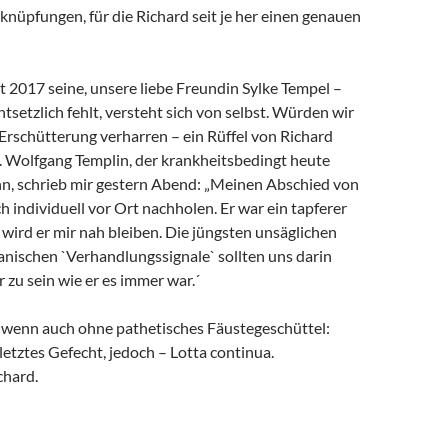
rknüpfungen, für die Richard seit je her einen genauen
it 2017 seine, unsere liebe Freundin Sylke Tempel –
ntsetzlich fehlt, versteht sich von selbst. Würden wir
 Erschütterung verharren – ein Rüffel von Richard
. Wolfgang Templin, der krankheitsbedingt heute
ann, schrieb mir gestern Abend: „Meinen Abschied von
h individuell vor Ort nachholen. Er war ein tapferer
wird er mir nah bleiben. Die jüngsten unsäglichen
anischen `Verhandlungssignale` sollten uns darin
r zu sein wie er es immer war.´
, wenn auch ohne pathetisches Fäustegeschüttel:
 letztes Gefecht, jedoch – Lotta continua.
chard.