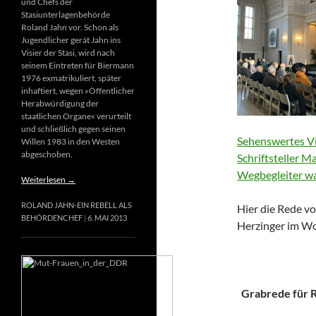
und Chefs der
Stasiunterlagenbehörde
Roland Jahn vor. Schon als
Jugendlicher gerät Jahn ins
Visier der Stasi, wird nach
seinem Eintreten für Biermann
1976 exmatrikuliert, später
inhaftiert, wegen »Öffentlicher
Herabwürdigung der
staatlichen Organe« verurteilt
und schließlich gegen seinen
Sehenswertes Vi
Willen 1983 in den Westen
abgeschoben.
Schriftsteller M
Wegbegleiter wa
Weiterlesen
→
ROLAND JAHN-EIN REBELL ALS
Hier die Rede vo
BEHÖRDENCHEF
6. MAI 2013
Herzinger im Wo
Grabrede für Ri