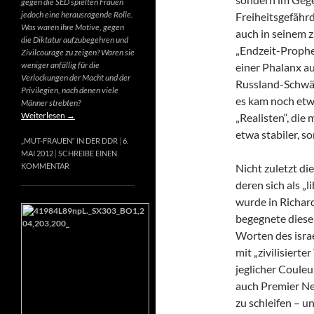
gegen die SED spielten Frauen
jedoch eine herausragende Rolle.
Freiheitsgefähr
Was waren ihre Motive, gegen
auch in seinem 
die Diktatur aufzubegehren und
„Endzeit-Prophet
Zivilcourage zu zeigen? Waren sie
weniger anfällig für die
einer Phalanx a
Verlockungen der Macht und der
Russland-Schwär
Privilegien, nach denen viele
es kam noch etw
Männer strebten?
Weiterlesen
→
„Realisten“, die
etwa stabiler, s
„MUT-FRAUEN“ IN DER DDR
6.
MAI 2012
SCHREIBE EINEN
Nicht zuletzt di
KOMMENTAR
deren sich als „
wurde in Richard
begegnete diese
Worten des israe
mit „zivilisierte
jeglicher Couleur
auch Premier Net
zu schleifen – u