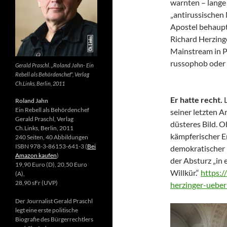
warnten – lange 
„antirussischen
Apostel behaupte
Richard Herzing
Mainstream in Po
russophob oder 
Gerald Praschl. „Roland Jahn- Ein
Rebell als Behördenchef“, Verlag
Ch.Links, Berlin, 2011
Er hatte recht.
Roland Jahn
Ein Rebell als Behördenchef
seiner letzten Ar
Gerald Praschl, Verlag
düsteres Bild. 
Ch.Links, Berlin, 2011
kämpferischer E
240 Seiten, 40 Abbildungen
ISBN 978-3-86153-641-3 (
Bei
demokratischer 
Amazon kaufen
)
der Absturz „in 
19,90 Euro (D), 20,50 Euro
Willkür.“
https:/
(A),
28,90 sFr (UVP)
herzinger-ueber
Der Journalist Gerald Praschl
legt eine erste politische
Biografie des Bürgerrechtlers