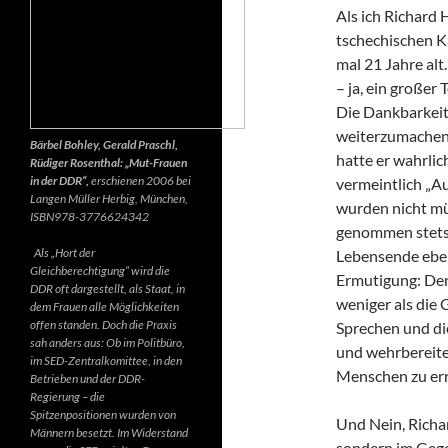
Als ich Richard 
tschechischen K
mal 21 Jahre alt.
– ja, ein großer
Die Dankbarkeit 
weiterzumachen.
Bärbel Bohley, Gerald Praschl,
hatte er wahrlic
Rüdiger Rosenthal: „Mut-Frauen
in der DDR“,
erschienen 2006 bei
vermeintlich „Au
Langen Müller Herbig, München,
wurden nicht mü
ISBN978-3776624342
genommen stets d
Als „Hort der
Lebensende ebenf
Gleichberechtigung“ wird die
Ermutigung: Der 
DDR oft dargestellt, als Staat, in
weniger als die 
dem Frauen alle Möglichkeiten
offen standen. Doch die Praxis
Sprechen und di
sah anders aus: Ob im Politbüro,
und wehrbereite
im SED-Zentralkomittee, in den
Menschen zu err
Betrieben und der DDR-
Regierung – die
Spitzenpositionen wurden von
Und Nein, Richar
Männern besetzt. Im Widerstand
sondern im Gegen