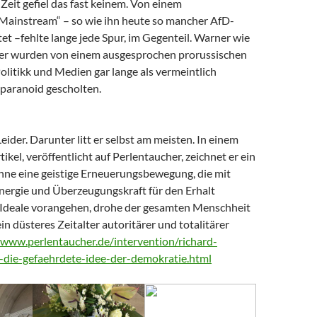
Zeit gefiel das fast keinem. Von einem
 Mainstream“ – so wie ihn heute so mancher AfD-
t –fehlte lange jede Spur, im Gegenteil. Warner wie
er wurden von einem ausgesprochen prorussischen
litikk und Medien gar lange als vermeintlich
paranoid gescholten.
Leider. Darunter litt er selbst am meisten. In einem
tikel, veröffentlicht auf Perlentaucher, zeichnet er ein
Ohne eine geistige Erneuerungsbewegung, die mit
nergie und Überzeugungskraft für den Erhalt
Ideale vorangehen, drohe der gesamten Menschheit
ein düsteres Zeitalter autoritärer und totalitärer
/www.perlentaucher.de/intervention/richard-
-die-gefaehrdete-idee-der-demokratie.html