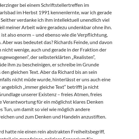
Herzinger bei einem Schriftstellertreffen im
arlsbad im Herbst 1991 kennenlernte, war ich gerade
 Seither verdanke ich ihm intellektuell unendlich viel
 Teil meiner Arbeit wäre geradezu undenkbar ohne ihn.
ist also enorm – und ebenso wie die Verpflichtung,
 Aber was bedeutet das? Richards Feinde, und davon
h nicht wenige, auch und gerade in der Fraktion der
sgewogenen“, der selbsterklärten „Realisten“,
de ihm zu bescheinigen, er schreibe im Grunde
en gleichen Text. Aber da Richard bis an sein
alls nicht müde wurde, hinterlässt er uns auch eine
angeblich „immer gleiche Text“ betrifft ja nicht
Grundlage unserer Existenz – freies Atmen, freies
e Verantwortung für ein möglichst klares Denken
s Tun, um damit so viel wie möglich andere
eichen und zum Denken und Handeln anzustiften.
d hatte nie einen rein abstrakten Freiheitsbegriff,
teil ein ganz feines, präzises Sensorium für