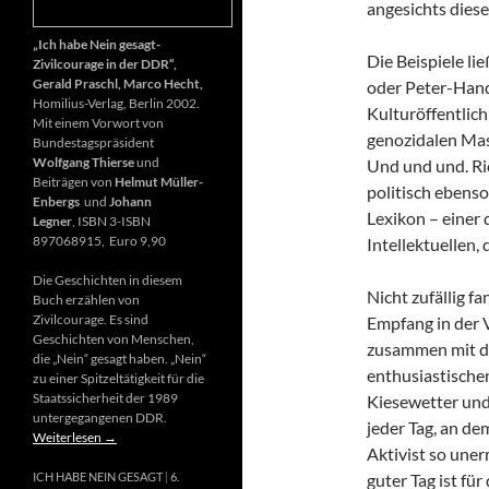
angesichts diese
„Ich habe Nein gesagt-
Die Beispiele li
Zivilcourage in der DDR“,
Gerald Praschl, Marco Hecht,
oder Peter-Hand
Homilius-Verlag, Berlin 2002.
Kulturöffentlich
Mit einem Vorwort von
genozidalen Mas
Bundestagspräsident
Wolfgang Thierse
und
Und und und. Ri
Beiträgen von
Helmut Müller-
politisch ebenso
Enbergs
und
Johann
Lexikon – einer
Legner
, ISBN 3-ISBN
897068915, Euro 9,90
Intellektuellen,
Die Geschichten in diesem
Nicht zufällig f
Buch erzählen von
Zivilcourage. Es sind
Empfang in der 
Geschichten von Menschen,
zusammen mit d
die „Nein“ gesagt haben. „Nein“
enthusiastischen
zu einer Spitzeltätigkeit für die
Staatssicherheit der 1989
Kiesewetter und
untergegangenen DDR.
jeder Tag, an de
Weiterlesen
→
Aktivist so uner
guter Tag ist fü
ICH HABE NEIN GESAGT
6.