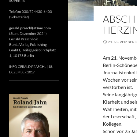
SUPERillu
Telefon 030/754430-6400
ABSCH
(Sekretariat)
HERZIN
gerald.praschl(at)me.com
(StandDezember 2024)
Gerald Praschl c/o
21. NOVEMBER 
BurdaVerlag Publishing
GmbH, Heiligegeistkirchplatz
1, 10178 Berlin
Am 21. November
Berlin-Schönebe
INFO GERALD PRASCHL
18.
Journalistenkol
DEZEMBER 2017
Wochen vor sein
verstorben ist.
Seine langjährig
Klarheit und se
Wahrheiten, mit 
der Leserschaft
Kollegen.
Schon vor 25 Jah