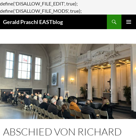
define('DISALLOW_FILE_EDIT', true);
Zum
define('DISALLOW_FILE_MODS', true);
Suchen
Inhalt
Gerald Praschl EASTblog
springen
PRIMÄR
MENÜ
ABSCHIED VON RICHARD