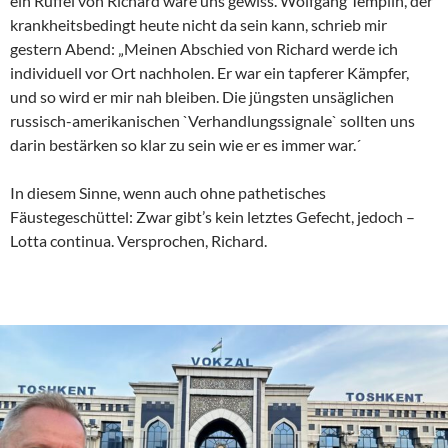
ein Rüffel von Richard wäre uns gewiss. Wolfgang Templin, der
krankheitsbedingt heute nicht da sein kann, schrieb mir
gestern Abend: „Meinen Abschied von Richard werde ich
individuell vor Ort nachholen. Er war ein tapferer Kämpfer,
und so wird er mir nah bleiben. Die jüngsten unsäglichen
russisch-amerikanischen `Verhandlungssignale` sollten uns
darin bestärken so klar zu sein wie er es immer war.´
In diesem Sinne, wenn auch ohne pathetisches
Fäustegeschüttel: Zwar gibt’s kein letztes Gefecht, jedoch –
Lotta continua. Versprochen, Richard.