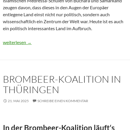
islamischen Medressa-Schulen von Buchara und Samarkand
zeugen davon, dass dieses in den Augen der Europäer
entlegene Land einst nicht nur politisch, sondern auch
wissenschaftlich ein Zentrum der Welt war. Heute ist es auch
ein politisch interessantes Land im Aufbruch.
Usbekistan 2025: Unterwegs in einem Land im Aufbruch
weiterlesen
→
BROMBEER-KOALITION IN
THÜRINGEN
21. MAI 2025
SCHREIBE EINEN KOMMENTAR
In der Brombeer-Koalition läuft‘s