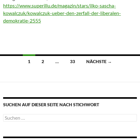
https://www.superillu.de/magazin/stars/ilko-sascha-
kowalczuk/kowalczuk-ueber-den-zerfall-der-liberalen-
demokratie-2555
Beitragsnavigation
1
2
…
33
NÄCHSTE →
SUCHEN AUF DIESER SEITE NACH STICHWORT
Suche
nach: