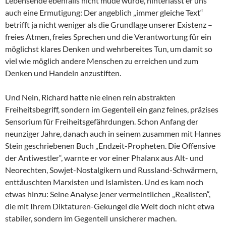
Lebensende ebenfalls nicht müde wurde, hinterlässt er uns
auch eine Ermutigung: Der angeblich „immer gleiche Text“
betrifft ja nicht weniger als die Grundlage unserer Existenz –
freies Atmen, freies Sprechen und die Verantwortung für ein
möglichst klares Denken und wehrbereites Tun, um damit so
viel wie möglich andere Menschen zu erreichen und zum
Denken und Handeln anzustiften.
Und Nein, Richard hatte nie einen rein abstrakten
Freiheitsbegriff, sondern im Gegenteil ein ganz feines, präzises
Sensorium für Freiheitsgefährdungen. Schon Anfang der
neunziger Jahre, danach auch in seinem zusammen mit Hannes
Stein geschriebenen Buch „Endzeit-Propheten. Die Offensive
der Antiwestler“, warnte er vor einer Phalanx aus Alt- und
Neorechten, Sowjet-Nostalgikern und Russland-Schwärmern,
enttäuschten Marxisten und Islamisten. Und es kam noch
etwas hinzu: Seine Analyse jener vermeintlichen „Realisten“,
die mit Ihrem Diktaturen-Gekungel die Welt doch nicht etwa
stabiler, sondern im Gegenteil unsicherer machen.