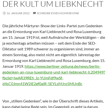
DER KULT UM LIEBKNECHT
16. JANUAR 2022
SCHREIBE EINEN KOMMENTAR
Die jährliche Märtyrer-Show der Links-Partei zum Gedenken
an die Ermordung von Karl Liebknecht und Rosa Luxemburg
am 15. Januar 1919 ist, weil Aufmärsche der Werktätigen – die
ja wochentags arbeiten müssen – seit dem Ende der SED-
Diktatur seit 1989 schwerer zu organisieren sind, immer an
einem Sonntag, also meist nicht am eigentlich Jahrestag der
Ermordung von Karl Liebknecht und Rosa Luxemburg, dem 15.
Januar 1919.
https://www.berliner-zeitung.de/news/berlin-
gedenken-an-rosa-luxemburg-und-karl-liebknecht-li.204949?
fbclid=IwAR39REh_Jz-YUmFdf9wSf-
d4sC0Jmn41W2jE2gf0aiR-5EYLsMJro5MUnBc
Von „stillem Gedenken“, wie in der Überschrift dieses Artikels,
kann dabei keine Rede sein. Im Gegenteil, es geht ja darum,