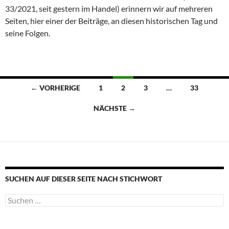
33/2021, seit gestern im Handel) erinnern wir auf mehreren
Seiten, hier einer der Beiträge, an diesen historischen Tag und
seine Folgen.
Beitragsnavigation
← VORHERIGE
1
2
3
…
33
NÄCHSTE →
SUCHEN AUF DIESER SEITE NACH STICHWORT
Suche
nach: