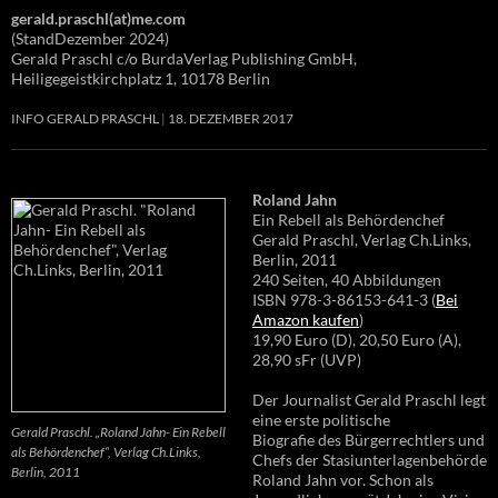
gerald.praschl(at)me.com
(StandDezember 2024)
Gerald Praschl c/o BurdaVerlag Publishing GmbH,
Heiligegeistkirchplatz 1, 10178 Berlin
INFO GERALD PRASCHL
18. DEZEMBER 2017
Roland Jahn
Ein Rebell als Behördenchef
Gerald Praschl, Verlag Ch.Links,
Berlin, 2011
240 Seiten, 40 Abbildungen
ISBN 978-3-86153-641-3 (
Bei
Amazon kaufen
)
19,90 Euro (D), 20,50 Euro (A),
28,90 sFr (UVP)
Der Journalist Gerald Praschl legt
eine erste politische
Gerald Praschl. „Roland Jahn- Ein Rebell
Biografie des Bürgerrechtlers und
als Behördenchef“, Verlag Ch.Links,
Chefs der Stasiunterlagenbehörde
Berlin, 2011
Roland Jahn vor. Schon als