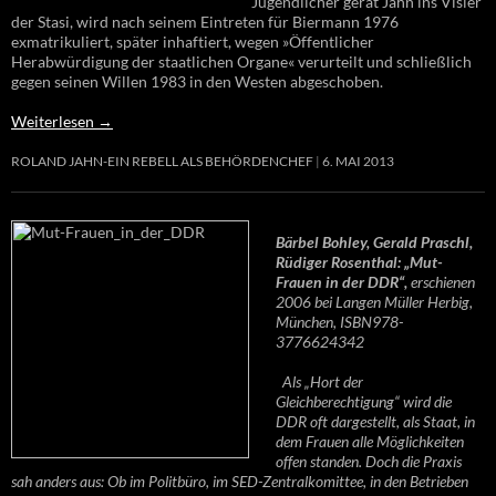
Jugendlicher gerät Jahn ins Visier
der Stasi, wird nach seinem Eintreten für Biermann 1976
exmatrikuliert, später inhaftiert, wegen »Öffentlicher
Herabwürdigung der staatlichen Organe« verurteilt und schließlich
gegen seinen Willen 1983 in den Westen abgeschoben.
Weiterlesen
→
ROLAND JAHN-EIN REBELL ALS BEHÖRDENCHEF
6. MAI 2013
Bärbel Bohley, Gerald Praschl,
Rüdiger Rosenthal: „Mut-
Frauen in der DDR“,
erschienen
2006 bei Langen Müller Herbig,
München, ISBN978-
3776624342
Als „Hort der
Gleichberechtigung“ wird die
DDR oft dargestellt, als Staat, in
dem Frauen alle Möglichkeiten
offen standen. Doch die Praxis
sah anders aus: Ob im Politbüro, im SED-Zentralkomittee, in den Betrieben