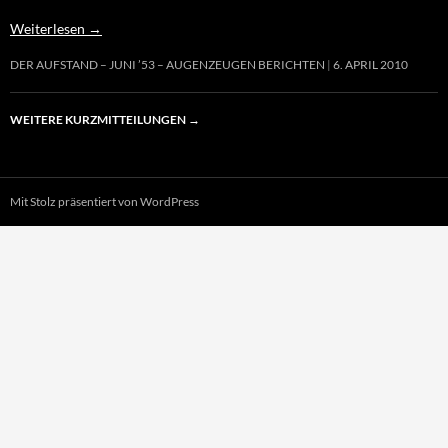
Weiterlesen
→
DER AUFSTAND – JUNI ’53 – AUGENZEUGEN BERICHTEN
6. APRIL 2010
WEITERE KURZMITTEILUNGEN
→
Mit Stolz präsentiert von WordPress