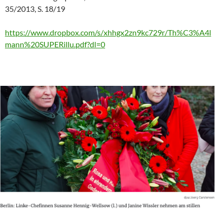
35/2013, S. 18/19
https://www.dropbox.com/s/xhhgx2zn9kc729r/Th%C3%A4l
mann%20SUPERillu.pdf?dl=0