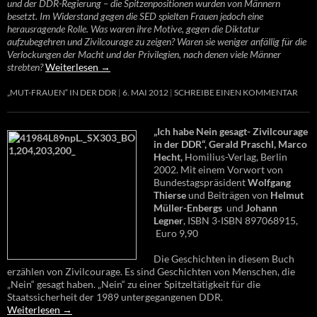
und der DDR-Regierung – die Spitzenpositionen wurden von Männern
besetzt. Im Widerstand gegen die SED spielten Frauen jedoch eine
herausragende Rolle. Was waren ihre Motive, gegen die Diktatur
aufzubegehren und Zivilcourage zu zeigen? Waren sie weniger anfällig für die
Verlockungen der Macht und der Privilegien, nach denen viele Männer
strebten?
Weiterlesen
→
„MUT-FRAUEN“ IN DER DDR
6. MAI 2012
SCHREIBE EINEN KOMMENTAR
„Ich habe Nein gesagt- Zivilcourage
in der DDR“, Gerald Praschl, Marco
Hecht,
Homilius-Verlag, Berlin
2002. Mit einem Vorwort von
Bundestagspräsident
Wolfgang
Thierse
und Beiträgen von
Helmut
Müller-Enbergs
und
Johann
Legner
, ISBN 3-ISBN 897068915,
Euro 9,90
Die Geschichten in diesem Buch
erzählen von Zivilcourage. Es sind Geschichten von Menschen, die
„Nein“ gesagt haben. „Nein“ zu einer Spitzeltätigkeit für die
Staatssicherheit der 1989 untergegangenen DDR.
Weiterlesen
→