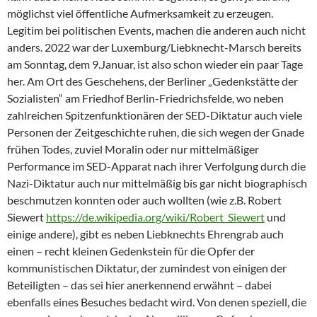
möglichst viel öffentliche Aufmerksamkeit zu erzeugen.
Legitim bei politischen Events, machen die anderen auch nicht
anders. 2022 war der Luxemburg/Liebknecht-Marsch bereits
am Sonntag, dem 9.Januar, ist also schon wieder ein paar Tage
her. Am Ort des Geschehens, der Berliner „Gedenkstätte der
Sozialisten“ am Friedhof Berlin-Friedrichsfelde, wo neben
zahlreichen Spitzenfunktionären der SED-Diktatur auch viele
Personen der Zeitgeschichte ruhen, die sich wegen der Gnade
frühen Todes, zuviel Moralin oder nur mittelmäßiger
Performance im SED-Apparat nach ihrer Verfolgung durch die
Nazi-Diktatur auch nur mittelmäßig bis gar nicht biographisch
beschmutzen konnten oder auch wollten (wie z.B. Robert
Siewert
https://de.wikipedia.org/wiki/Robert_Siewert
und
einige andere), gibt es neben Liebknechts Ehrengrab auch
einen – recht kleinen Gedenkstein für die Opfer der
kommunistischen Diktatur, der zumindest von einigen der
Beteiligten – das sei hier anerkennend erwähnt – dabei
ebenfalls eines Besuches bedacht wird. Von denen speziell, die