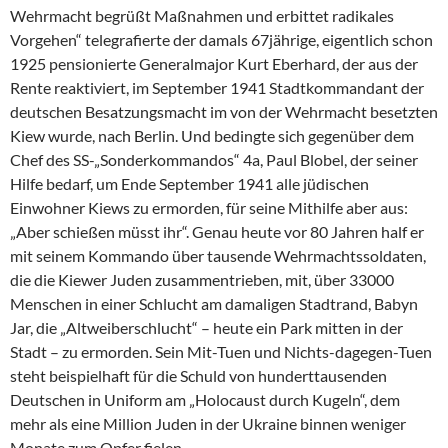
Wehrmacht begrüßt Maßnahmen und erbittet radikales
Vorgehen“ telegrafierte der damals 67jährige, eigentlich schon
1925 pensionierte Generalmajor Kurt Eberhard, der aus der
Rente reaktiviert, im September 1941 Stadtkommandant der
deutschen Besatzungsmacht im von der Wehrmacht besetzten
Kiew wurde, nach Berlin. Und bedingte sich gegenüber dem
Chef des SS-„Sonderkommandos“ 4a, Paul Blobel, der seiner
Hilfe bedarf, um Ende September 1941 alle jüdischen
Einwohner Kiews zu ermorden, für seine Mithilfe aber aus:
„Aber schießen müsst ihr“. Genau heute vor 80 Jahren half er
mit seinem Kommando über tausende Wehrmachtssoldaten,
die die Kiewer Juden zusammentrieben, mit, über 33000
Menschen in einer Schlucht am damaligen Stadtrand, Babyn
Jar, die „Altweiberschlucht“ – heute ein Park mitten in der
Stadt – zu ermorden. Sein Mit-Tuen und Nichts-dagegen-Tuen
steht beispielhaft für die Schuld von hunderttausenden
Deutschen in Uniform am „Holocaust durch Kugeln“, dem
mehr als eine Million Juden in der Ukraine binnen weniger
Monate zum Opfer fielen.