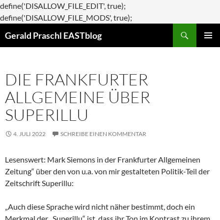
define('DISALLOW_FILE_EDIT', true);
Zum
define('DISALLOW_FILE_MODS', true);
Suchen
Inhalt
Gerald Praschl EASTblog
springen
PRIMÄR
MENÜ
DIE FRANKFURTER
ALLGEMEINE ÜBER
SUPERILLU
4. JULI 2022
SCHREIBE EINEN KOMMENTAR
Lesenswert: Mark Siemons in der Frankfurter Allgemeinen
Zeitung“ über den von u.a. von mir gestalteten Politik-Teil der
Zeitschrift Superillu:
„Auch diese Sprache wird nicht näher bestimmt, doch ein
Merkmal der „Superillu“ ist, dass ihr Ton im Kontrast zu ihrem