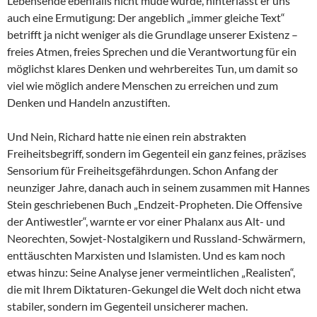
Lebensende ebenfalls nicht müde wurde, hinterlässt er uns
auch eine Ermutigung: Der angeblich „immer gleiche Text“
betrifft ja nicht weniger als die Grundlage unserer Existenz –
freies Atmen, freies Sprechen und die Verantwortung für ein
möglichst klares Denken und wehrbereites Tun, um damit so
viel wie möglich andere Menschen zu erreichen und zum
Denken und Handeln anzustiften.
Und Nein, Richard hatte nie einen rein abstrakten
Freiheitsbegriff, sondern im Gegenteil ein ganz feines, präzises
Sensorium für Freiheitsgefährdungen. Schon Anfang der
neunziger Jahre, danach auch in seinem zusammen mit Hannes
Stein geschriebenen Buch „Endzeit-Propheten. Die Offensive
der Antiwestler“, warnte er vor einer Phalanx aus Alt- und
Neorechten, Sowjet-Nostalgikern und Russland-Schwärmern,
enttäuschten Marxisten und Islamisten. Und es kam noch
etwas hinzu: Seine Analyse jener vermeintlichen „Realisten“,
die mit Ihrem Diktaturen-Gekungel die Welt doch nicht etwa
stabiler, sondern im Gegenteil unsicherer machen.