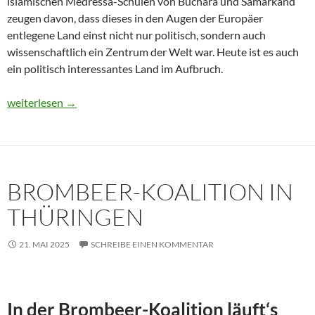
islamischen Medressa-Schulen von Buchara und Samarkand
zeugen davon, dass dieses in den Augen der Europäer
entlegene Land einst nicht nur politisch, sondern auch
wissenschaftlich ein Zentrum der Welt war. Heute ist es auch
ein politisch interessantes Land im Aufbruch.
Usbekistan 2025: Unterwegs in einem Land im Aufbruch
weiterlesen
→
BROMBEER-KOALITION IN
THÜRINGEN
21. MAI 2025
SCHREIBE EINEN KOMMENTAR
In der Brombeer-Koalition läuft‘s