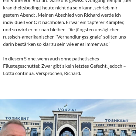
ein Rüffel von Richard wäre uns gewiss. Wolfgang Templin, der
krankheitsbedingt heute nicht da sein kann, schrieb mir
gestern Abend: „Meinen Abschied von Richard werde ich
individuell vor Ort nachholen. Er war ein tapferer Kämpfer,
und so wird er mir nah bleiben. Die jüngsten unsäglichen
russisch-amerikanischen `Verhandlungssignale` sollten uns
darin bestärken so klar zu sein wie er es immer war.´
In diesem Sinne, wenn auch ohne pathetisches
Fäustegeschüttel: Zwar gibt’s kein letztes Gefecht, jedoch –
Lotta continua. Versprochen, Richard.