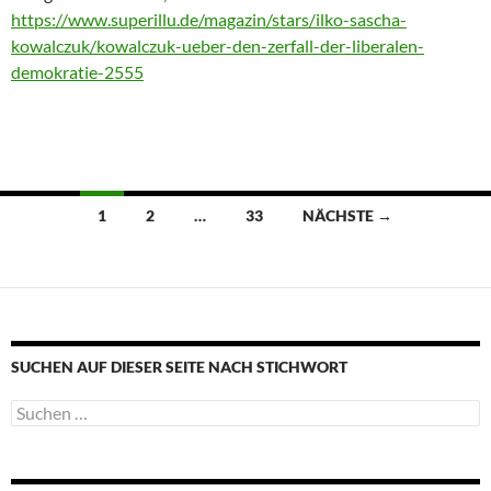
https://www.superillu.de/magazin/stars/ilko-sascha-
kowalczuk/kowalczuk-ueber-den-zerfall-der-liberalen-
demokratie-2555
Beitragsnavigation
1
2
…
33
NÄCHSTE →
SUCHEN AUF DIESER SEITE NACH STICHWORT
Suche
nach: