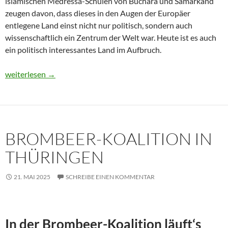
islamischen Medressa-Schulen von Buchara und Samarkand
zeugen davon, dass dieses in den Augen der Europäer
entlegene Land einst nicht nur politisch, sondern auch
wissenschaftlich ein Zentrum der Welt war. Heute ist es auch
ein politisch interessantes Land im Aufbruch.
Usbekistan 2025: Unterwegs in einem Land im Aufbruch
weiterlesen
→
BROMBEER-KOALITION IN
THÜRINGEN
21. MAI 2025
SCHREIBE EINEN KOMMENTAR
In der Brombeer-Koalition läuft‘s