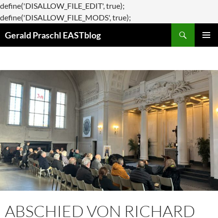
define('DISALLOW_FILE_EDIT', true);
Zum
define('DISALLOW_FILE_MODS', true);
Suchen
Inhalt
Gerald Praschl EASTblog
springen
PRIMÄR
MENÜ
ABSCHIED VON RICHARD