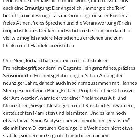
Lebensende ebenfalls nicht müde wurde, hinterlässt er uns
auch eine Ermutigung: Der angeblich „immer gleiche Text“
betrifft ja nicht weniger als die Grundlage unserer Existenz –
freies Atmen, freies Sprechen und die Verantwortung für ein
möglichst klares Denken und wehrbereites Tun, um damit so
viel wie möglich andere Menschen zu erreichen und zum
Denken und Handeln anzustiften.
Und Nein, Richard hatte nie einen rein abstrakten
Freiheitsbegriff, sondern im Gegenteil ein ganz feines, präzises
Sensorium für Freiheitsgefährdungen. Schon Anfang der
neunziger Jahre, danach auch in seinem zusammen mit Hannes
Stein geschriebenen Buch „Endzeit-Propheten. Die Offensive
der Antiwestler“, warnte er vor einer Phalanx aus Alt- und
Neorechten, Sowjet-Nostalgikern und Russland-Schwärmern,
enttäuschten Marxisten und Islamisten. Und es kam noch
etwas hinzu: Seine Analyse jener vermeintlichen „Realisten“,
die mit Ihrem Diktaturen-Gekungel die Welt doch nicht etwa
stabiler, sondern im Gegenteil unsicherer machen.