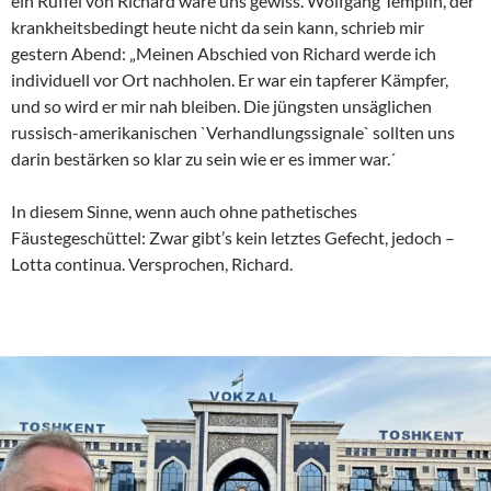
ein Rüffel von Richard wäre uns gewiss. Wolfgang Templin, der
krankheitsbedingt heute nicht da sein kann, schrieb mir
gestern Abend: „Meinen Abschied von Richard werde ich
individuell vor Ort nachholen. Er war ein tapferer Kämpfer,
und so wird er mir nah bleiben. Die jüngsten unsäglichen
russisch-amerikanischen `Verhandlungssignale` sollten uns
darin bestärken so klar zu sein wie er es immer war.´
In diesem Sinne, wenn auch ohne pathetisches
Fäustegeschüttel: Zwar gibt’s kein letztes Gefecht, jedoch –
Lotta continua. Versprochen, Richard.