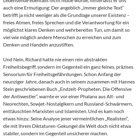
Lebensende ebenfalls nicht müde wurde, hinterlässt er uns
auch eine Ermutigung: Der angeblich „immer gleiche Text“
betrifft ja nicht weniger als die Grundlage unserer Existenz –
freies Atmen, freies Sprechen und die Verantwortung für ein
möglichst klares Denken und wehrbereites Tun, um damit so
viel wie möglich andere Menschen zu erreichen und zum
Denken und Handeln anzustiften.
Und Nein, Richard hatte nie einen rein abstrakten
Freiheitsbegriff, sondern im Gegenteil ein ganz feines, präzises
Sensorium für Freiheitsgefährdungen. Schon Anfang der
neunziger Jahre, danach auch in seinem zusammen mit Hannes
Stein geschriebenen Buch „Endzeit-Propheten. Die Offensive
der Antiwestler“, warnte er vor einer Phalanx aus Alt- und
Neorechten, Sowjet-Nostalgikern und Russland-Schwärmern,
enttäuschten Marxisten und Islamisten. Und es kam noch
etwas hinzu: Seine Analyse jener vermeintlichen „Realisten“,
die mit Ihrem Diktaturen-Gekungel die Welt doch nicht etwa
stabiler, sondern im Gegenteil unsicherer machen.