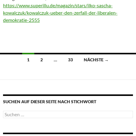
https://www.superillu.de/magazin/stars/ilko-sascha-
kowalczuk/kowalczuk-ueber-den-zerfall-der-liberalen-
demokratie-2555
Beitragsnavigation
1
2
…
33
NÄCHSTE →
SUCHEN AUF DIESER SEITE NACH STICHWORT
Suche
nach: