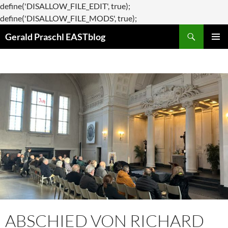
define('DISALLOW_FILE_EDIT', true);
Zum
define('DISALLOW_FILE_MODS', true);
Suchen
Inhalt
Gerald Praschl EASTblog
springen
PRIMÄR
MENÜ
ABSCHIED VON RICHARD