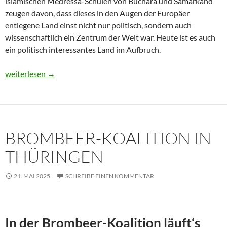
islamischen Medressa-Schulen von Buchara und Samarkand
zeugen davon, dass dieses in den Augen der Europäer
entlegene Land einst nicht nur politisch, sondern auch
wissenschaftlich ein Zentrum der Welt war. Heute ist es auch
ein politisch interessantes Land im Aufbruch.
Usbekistan 2025: Unterwegs in einem Land im Aufbruch
weiterlesen
→
BROMBEER-KOALITION IN
THÜRINGEN
21. MAI 2025
SCHREIBE EINEN KOMMENTAR
In der Brombeer-Koalition läuft‘s