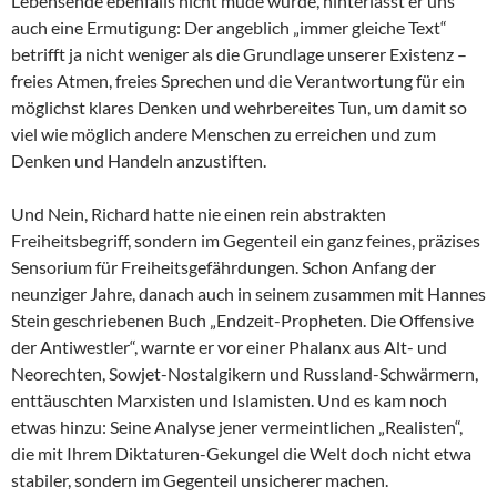
Lebensende ebenfalls nicht müde wurde, hinterlässt er uns
auch eine Ermutigung: Der angeblich „immer gleiche Text“
betrifft ja nicht weniger als die Grundlage unserer Existenz –
freies Atmen, freies Sprechen und die Verantwortung für ein
möglichst klares Denken und wehrbereites Tun, um damit so
viel wie möglich andere Menschen zu erreichen und zum
Denken und Handeln anzustiften.
Und Nein, Richard hatte nie einen rein abstrakten
Freiheitsbegriff, sondern im Gegenteil ein ganz feines, präzises
Sensorium für Freiheitsgefährdungen. Schon Anfang der
neunziger Jahre, danach auch in seinem zusammen mit Hannes
Stein geschriebenen Buch „Endzeit-Propheten. Die Offensive
der Antiwestler“, warnte er vor einer Phalanx aus Alt- und
Neorechten, Sowjet-Nostalgikern und Russland-Schwärmern,
enttäuschten Marxisten und Islamisten. Und es kam noch
etwas hinzu: Seine Analyse jener vermeintlichen „Realisten“,
die mit Ihrem Diktaturen-Gekungel die Welt doch nicht etwa
stabiler, sondern im Gegenteil unsicherer machen.