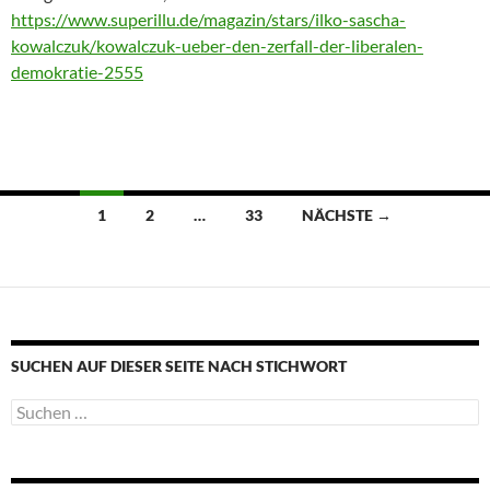
https://www.superillu.de/magazin/stars/ilko-sascha-
kowalczuk/kowalczuk-ueber-den-zerfall-der-liberalen-
demokratie-2555
Beitragsnavigation
1
2
…
33
NÄCHSTE →
SUCHEN AUF DIESER SEITE NACH STICHWORT
Suche
nach: