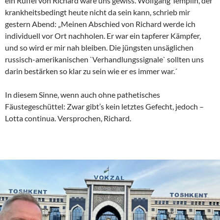
ein Rüffel von Richard wäre uns gewiss. Wolfgang Templin, der
krankheitsbedingt heute nicht da sein kann, schrieb mir
gestern Abend: „Meinen Abschied von Richard werde ich
individuell vor Ort nachholen. Er war ein tapferer Kämpfer,
und so wird er mir nah bleiben. Die jüngsten unsäglichen
russisch-amerikanischen `Verhandlungssignale` sollten uns
darin bestärken so klar zu sein wie er es immer war.´
In diesem Sinne, wenn auch ohne pathetisches
Fäustegeschüttel: Zwar gibt’s kein letztes Gefecht, jedoch –
Lotta continua. Versprochen, Richard.