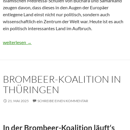
islamischen Medressa-Schulen von Buchara und Samarkand
zeugen davon, dass dieses in den Augen der Europäer
entlegene Land einst nicht nur politisch, sondern auch
wissenschaftlich ein Zentrum der Welt war. Heute ist es auch
ein politisch interessantes Land im Aufbruch.
Usbekistan 2025: Unterwegs in einem Land im Aufbruch
weiterlesen
→
BROMBEER-KOALITION IN
THÜRINGEN
21. MAI 2025
SCHREIBE EINEN KOMMENTAR
In der Brombeer-Koalition läuft‘s