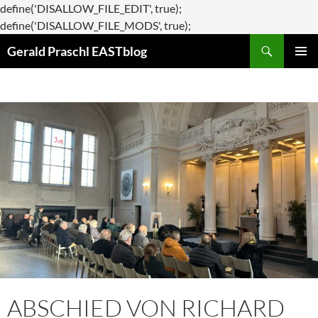
define('DISALLOW_FILE_EDIT', true);
Zum
define('DISALLOW_FILE_MODS', true);
Suchen
Inhalt
Gerald Praschl EASTblog
springen
PRIMÄR
MENÜ
ABSCHIED VON RICHARD