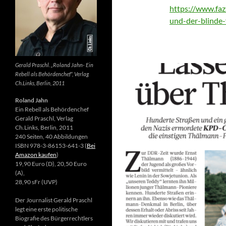
https://www.faz.
und-der-blinde
Gerald Praschl. „Roland Jahn- Ein
Rebell als Behördenchef“, Verlag
Ch.Links, Berlin, 2011
Roland Jahn
Ein Rebell als Behördenchef
Gerald Praschl, Verlag
Ch.Links, Berlin, 2011
240 Seiten, 40 Abbildungen
ISBN 978-3-86153-641-3 (
Bei
Amazon kaufen
)
19,90 Euro (D), 20,50 Euro
(A),
28,90 sFr (UVP)
Der Journalist Gerald Praschl
legt eine erste politische
Biografie des Bürgerrechtlers