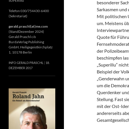
SUPERillu
besonderer Sach
Sarkasmen und u
Telefon 030/754430-6400
Mit politischen 
(Sekretariat)
um. Meistens ü
gerald.praschl(at)me.com
Interviewpartne
(StandDezember 2024)
Quote für Führu
Gerald Praschl c/o
BurdaVerlag Publishing
Fernsehmoderato
GmbH, Heiligegeistkirchplatz
der Polizeibeam
1, 10178 Berlin
beschimpfen lass
INFO GERALD PRASCHL
18.
„Superillu“ nich
DEZEMBER 2017
Beispiel der Vo
„Genderwahn und 
um die Demokrati
Querdenker und
Stellung. Fast s
mit der Ost-Iden
andererseits abe
Gesamtgesellscha