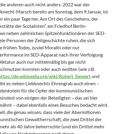
die anderen auch nicht anders. 2022 war der
necht-Marsch bereits am Sonntag, dem 9.Januar, ist
r ein paar Tage her. Am Ort des Geschehens, der
stätte der Sozialisten“ am Friedhof Berlin-
, wo neben zahlreichen Spitzenfunktionären der SED-
ele Personen der Zeitgeschichte ruhen, die sich
 frühen Todes, zuviel Moralin oder nur
erformance im SED-Apparat nach ihrer Verfolgung
iktatur auch nur mittelmäßig bis gar nicht
schmutzen konnten oder auch wollten (wie z.B.
https://de.wikipedia.org/wiki/Robert_Siewert
und
gibt es neben Liebknechts Ehrengrab auch einen –
edenkstein für die Opfer der kommunistischen
mindest von einigen der Beteiligten – das sei hier
ähnt – dabei ebenfalls eines Besuches bedacht wird.
ll, die genau wissen, dass viele der Abermillionen
nistischen Gewaltherrschaft, die zwei Drittel der
ehr als 40 Jahre beherrschte (und ein Drittel mehr
nd die uns Nachgeborenen nach deren