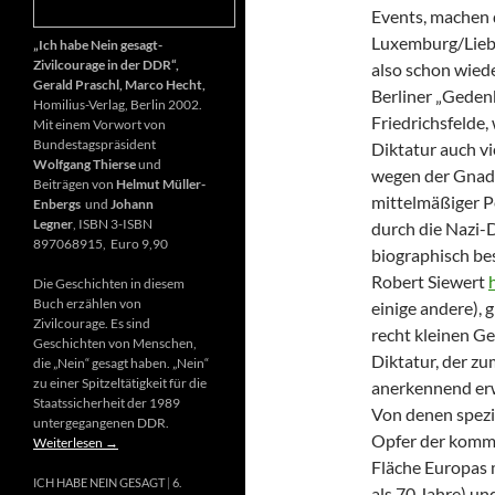
Events, machen 
Luxemburg/Liebk
„Ich habe Nein gesagt-
Zivilcourage in der DDR“,
also schon wiede
Gerald Praschl, Marco Hecht,
Berliner „Gedenk
Homilius-Verlag, Berlin 2002.
Friedrichsfelde
Mit einem Vorwort von
Bundestagspräsident
Diktatur auch vi
Wolfgang Thierse
und
wegen der Gnade
Beiträgen von
Helmut Müller-
mittelmäßiger P
Enbergs
und
Johann
Legner
, ISBN 3-ISBN
durch die Nazi-D
897068915, Euro 9,90
biographisch be
Robert Siewert
Die Geschichten in diesem
Buch erzählen von
einige andere), 
Zivilcourage. Es sind
recht kleinen G
Geschichten von Menschen,
Diktatur, der zu
die „Nein“ gesagt haben. „Nein“
zu einer Spitzeltätigkeit für die
anerkennend erw
Staatssicherheit der 1989
Von denen spezie
untergegangenen DDR.
Opfer der kommu
Weiterlesen
→
Fläche Europas m
ICH HABE NEIN GESAGT
6.
als 70 Jahre) u