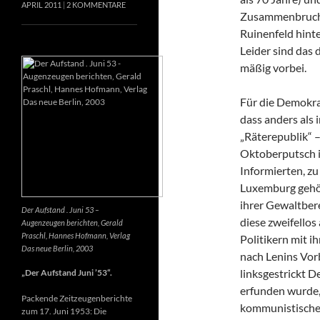
APRIL 2011
2 KOMMENTARE
Zusammenbruch e
Ruinenfeld hint
Leider sind das d
mäßig vorbei.
Für die Demokrat
dass anders als
„Räterepublik“ –
Oktoberputsch in
Informierten, z
Luxemburg gehör
ihrer Gewaltber
Der Aufstand . Juni 53 –
diese zweifellos
Augenzeugen berichten, Gerald
Praschl, Hannes Hofmann, Verlag
Politikern mit i
Das neue Berlin, 2003
nach Lenins Vor
linksgestrickt 
„Der Aufstand Juni ’53“.
erfunden wurde, 
Packende Zeitzeugenberichte
kommunistische
zum 17. Juni 1953: Die