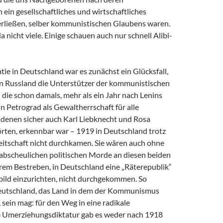
in gesellschaftliches und wirtschaftliches
erließen, selber kommunistischen Glaubens waren.
a nicht viele. Einige schauen auch nur schnell Alibi-
ie in Deutschland war es zunächst ein Glücksfall,
 in Russland die Unterstützer der kommunistischen
 die schon damals, mehr als ein Jahr nach Lenins
 Petrograd als Gewaltherrschaft für alle
u denen sicher auch Karl Liebknecht und Rosa
ten, erkennbar war – 1919 in Deutschland trotz
eitschaft nicht durchkamen. Sie wären auch ohne
 abscheulichen politischen Morde an diesen beiden
hrem Bestreben, in Deutschland eine „Räterepublik“
bild einzurichten, nicht durchgekommen. So
Deutschland, das Land in dem der Kommunismus
sein mag: für den Weg in eine radikale
 Umerziehungsdiktatur gab es weder nach 1918