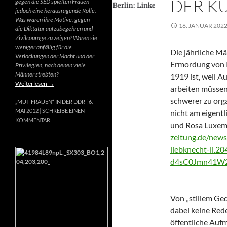
DER K
gegen die SED spielten Frauen
jedoch eine herausragende Rolle.
Was waren ihre Motive, gegen
16. JANUAR 202
die Diktatur aufzubegehren und
Zivilcourage zu zeigen? Waren sie
weniger anfällig für die
Die jährliche M
Verlockungen der Macht und der
Ermordung von 
Privilegien, nach denen viele
Männer strebten?
1919 ist, weil 
Weiterlesen
→
arbeiten müssen
schwerer zu orga
„MUT-FRAUEN“ IN DER DDR
6.
MAI 2012
SCHREIBE EINEN
nicht am eigent
KOMMENTAR
und Rosa Luxem
zeitung.de/new
liebknecht-li.
d4sC0Jmn41W2
Von „stillem Ged
dabei keine Rede
öffentliche Aufm