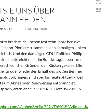
 SIE UNS ÜBER
ANN REDEN
SCHREIBE EINEN KOMMENTAR
to brachte ich – schon fast zehn Jahre her, zwei
hälmann-Pioniere zusammen: den damaligen Linken-
 Liebich. Und den damaligen CDU-Politiker Phillip
 sind heute nicht mehr im Bundestag, haben ihren
terschiedlichen Gründen den Rücken gekehrt. Die
ie für oder wieder den Erhalt des großen Berliner
ls vorbringen, sind aber bis heute aktuell – weil
te um Abriss oder Renovierung entbrannt ist.
espräch, erschienen in SUPERillu Heft 35/2013, S.
ropbox.com/s/xhhgx2zn9kc729r/Th%C3%A4lmann%