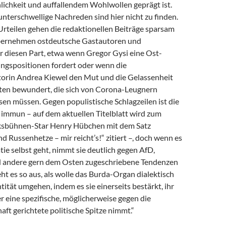
lichkeit und auffallendem Wohlwollen geprägt ist.
nterschwellige Nachreden sind hier nicht zu finden.
Urteilen gehen die redaktionellen Beiträge sparsam
bernehmen ostdeutsche Gastautoren und
r diesen Part, etwa wenn Gregor Gysi eine Ost-
ngspositionen fordert oder wenn die
rin An­drea Kiewel den Mut und die Gelassenheit
ten bewundert, die sich von Corona-Leugnern
en müssen. Gegen populistische Schlagzeilen ist die
t immun – auf dem aktuellen Titelblatt wird zum
lksbühnen-Star Henry Hübchen mit dem Satz
Russenhetze – mir reicht’s!“ zitiert –, doch wenn es
e selbst geht, nimmt sie deutlich gegen AfD,
 andere gern dem Osten zugeschriebene Tendenzen
ieht es so aus, als wolle das Burda-Organ dialektisch
tität umgehen, indem es sie einerseits bestärkt, ihr
r eine spezifische, möglicherweise gegen die
ft gerichtete politische Spitze nimmt.“