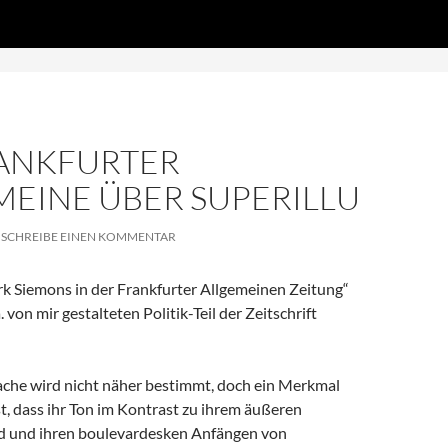
Zum
DS', true);
Inhalt
springen
RANKFURTER
MEINE ÜBER SUPERILLU
SCHREIBE EINEN KOMMENTAR
k Siemons in der Frankfurter Allgemeinen Zeitung“
 von mir gestalteten Politik-Teil der Zeitschrift
ache wird nicht näher bestimmt, doch ein Merkmal
ist, dass ihr Ton im Kontrast zu ihrem äußeren
d und ihren boulevardesken Anfängen von