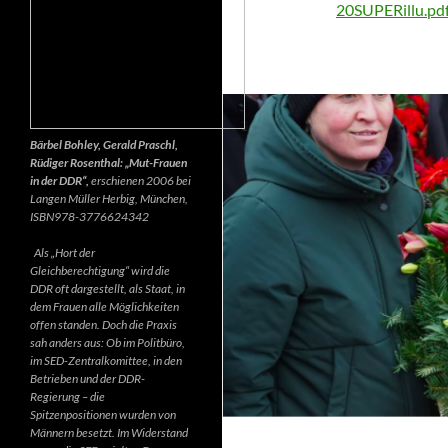
20SUPERillu.pd
Bärbel Bohley, Gerald Praschl,
Rüdiger Rosenthal: „Mut-Frauen
in der DDR“,
erschienen 2006 bei
Langen Müller Herbig, München,
ISBN978-3776624342
Als „Hort der
Gleichberechtigung“ wird die
DDR oft dargestellt, als Staat, in
dem Frauen alle Möglichkeiten
offen standen. Doch die Praxis
sah anders aus: Ob im Politbüro,
im SED-Zentralkomittee, in den
Betrieben und der DDR-
Regierung – die
Spitzenpositionen wurden von
Männern besetzt. Im Widerstand