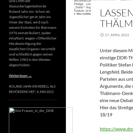
und Chefs der
Stasiunterlagenbehörde
LASSEN
Roland Jahn vor. Schon als
Jugendlicher gerät Jahn ins
THÄLM
Visier der Stasi, wird nach
seinem Eintreten für Biermann
1976 exmatrikuliert, später
27. APRIL 2022
inhaftiert, wegen »Öffentlicher
Herabwürdigung der
staatlichen Organe« verurteilt
Unter diesem Mot
und schließlich gegen seinen
einstige DDR-T
Willen 1983 in den Westen
Politiker Stefan
abgeschoben.
Lengsfeld. Beide
Weiterlesen
→
Parteien aus un
Argumente, die s
ROLAND JAHN-EIN REBELL ALS
BEHÖRDENCHEF
6. MAI 2013
Thälmann-Denkma
eine neue Debat
Hier das Streitg
18/19
https://www.d