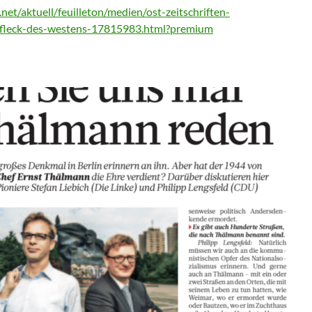
net/aktuell/feuilleton/medien/ost-zeitschriften-
-fleck-des-westens-17815983.html?premium