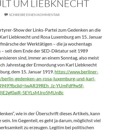
ULT UM LIEBKNECHT
2
SCHREIBE EINEN KOMMENTAR
ärtyrer-Show der Links-Partei zum Gedenken an die
Karl Liebknecht und Rosa Luxemburg am 15. Januar
Aufmärsche der Werktätigen – die ja wochentags
 – seit dem Ende der SED-Diktatur seit 1989
nisieren sind, immer an einem Sonntag, also meist
lich Jahrestag der Ermordung von Karl Liebknecht
burg, dem 15. Januar 1919.
https://www.berliner-
s/berlin-gedenken-an-rosa-luxemburg-und-karl-
204949?fbclid=IwAR39REh_Jz-YUmFdf9wSf-
jE2gf0aiR-5EYLsMJro5MUnBc
enken“, wie in der Überschrift dieses Artikels, kann
 sein. Im Gegenteil, es geht ja darum, möglichst viel
erksamkeit zu erzeugen. Legitim bei politischen