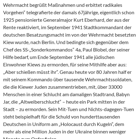
Wehrmacht begrüßt Maßnahmen und erbittet radikales
Vorgehen“ telegrafierte der damals 67jährige, eigentlich schon
1925 pensionierte Generalmajor Kurt Eberhard, der aus der
Rente reaktiviert, im September 1941 Stadtkommandant der
deutschen Besatzungsmacht im von der Wehrmacht besetzten
Kiew wurde, nach Berlin. Und bedingte sich gegenüber dem
Chef des SS-„Sonderkommandos“ 4a, Paul Blobel, der seiner
Hilfe bedarf, um Ende September 1941 alle jüdischen
Einwohner Kiews zu ermorden, für seine Mithilfe aber aus:
„Aber schießen müsst ihr“. Genau heute vor 80 Jahren half er
mit seinem Kommando über tausende Wehrmachtssoldaten,
die die Kiewer Juden zusammentrieben, mit, über 33000
Menschen in einer Schlucht am damaligen Stadtrand, Babyn
Jar, die „Altweiberschlucht“ – heute ein Park mitten in der
Stadt – zu ermorden. Sein Mit-Tuen und Nichts-dagegen-Tuen
steht beispielhaft für die Schuld von hunderttausenden
Deutschen in Uniform am „Holocaust durch Kugeln“, dem
mehr als eine Million Juden in der Ukraine binnen weniger
Monate zum Opfer fielen.