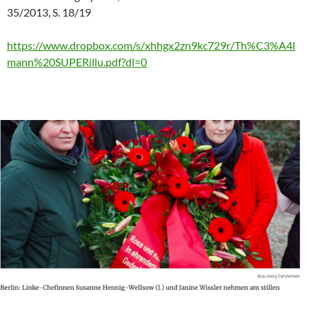
35/2013, S. 18/19
https://www.dropbox.com/s/xhhgx2zn9kc729r/Th%C3%A4l
mann%20SUPERillu.pdf?dl=0