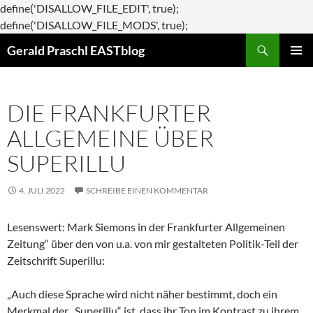
define('DISALLOW_FILE_EDIT', true);
Zum
define('DISALLOW_FILE_MODS', true);
Suchen
Inhalt
Gerald Praschl EASTblog
springen
PRIMÄR
MENÜ
DIE FRANKFURTER
ALLGEMEINE ÜBER
SUPERILLU
4. JULI 2022
SCHREIBE EINEN KOMMENTAR
Lesenswert: Mark Siemons in der Frankfurter Allgemeinen
Zeitung“ über den von u.a. von mir gestalteten Politik-Teil der
Zeitschrift Superillu:
„Auch diese Sprache wird nicht näher bestimmt, doch ein
Merkmal der „Superillu“ ist, dass ihr Ton im Kontrast zu ihrem