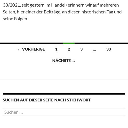
33/2021, seit gestern im Handel) erinnern wir auf mehreren
Seiten, hier einer der Beiträge, an diesen historischen Tag und
seine Folgen.
Beitragsnavigation
← VORHERIGE
1
2
3
…
33
NÄCHSTE →
SUCHEN AUF DIESER SEITE NACH STICHWORT
Suche
nach: