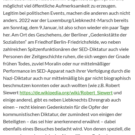
möglichst viel öffentliche Aufmerksamkeit zu erzeugen.
Legitim bei politischen Events, machen die anderen auch nicht
anders. 2022 war der Luxemburg/Liebknecht-Marsch bereits
am Sonntag, dem 9.Januar, ist also schon wieder ein paar Tage
her. Am Ort des Geschehens, der Berliner „Gedenkstätte der
Sozialisten“ am Friedhof Berlin-Friedrichsfelde, wo neben
zahlreichen Spitzenfunktionären der SED-Diktatur auch viele
Personen der Zeitgeschichte ruhen, die sich wegen der Gnade
frühen Todes, zuviel Moralin oder nur mittelmäßiger
Performance im SED-Apparat nach ihrer Verfolgung durch die
Nazi-Diktatur auch nur mittelmäßig bis gar nicht biographisch
beschmutzen konnten oder auch wollten (wie z.B. Robert
Siewert
https://de.wikipedia.org/wiki/Robert_Siewert
und
einige andere), gibt es neben Liebknechts Ehrengrab auch
einen – recht kleinen Gedenkstein für die Opfer der
kommunistischen Diktatur, der zumindest von einigen der
Beteiligten – das sei hier anerkennend erwähnt – dabei
ebenfalls eines Besuches bedacht wird. Von denen speziell, die