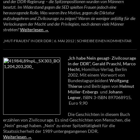
und der DDR-Regierung – die Spitzenpositionen wurden von Männern
besetzt. Im Widerstand gegen die SED spielten Frauen jedoch eine
herausragende Rolle. Was waren ihre Motive, gegen die Diktatur
aufzubegehren und Zivilcourage zu zeigen? Waren sie weniger anfällig für die
Verlockungen der Macht und der Privilegien, nach denen viele Männer
strebten?
Weiterlesen
→
„MUT-FRAUEN“ IN DER DDR
6. MAI 2012
SCHREIBE EINEN KOMMENTAR
„Ich habe Nein gesagt- Zivilcourage
in der DDR“, Gerald Praschl, Marco
Hecht,
Homilius-Verlag, Berlin
2002. Mit einem Vorwort von
Bundestagspräsident
Wolfgang
Thierse
und Beiträgen von
Helmut
Müller-Enbergs
und
Johann
Legner
, ISBN 3-ISBN 897068915,
Euro 9,90
Die Geschichten in diesem Buch
erzählen von Zivilcourage. Es sind Geschichten von Menschen, die
„Nein“ gesagt haben. „Nein“ zu einer Spitzeltätigkeit für die
Staatssicherheit der 1989 untergegangenen DDR.
Weiterlesen
→