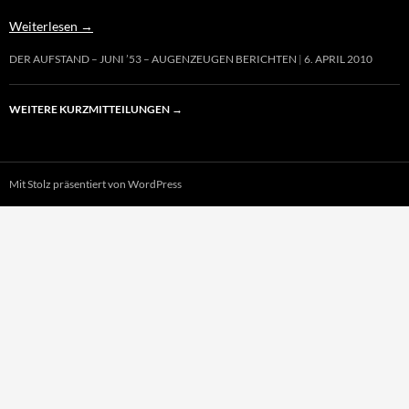
Weiterlesen
→
DER AUFSTAND – JUNI ’53 – AUGENZEUGEN BERICHTEN
6. APRIL 2010
WEITERE KURZMITTEILUNGEN
→
Mit Stolz präsentiert von WordPress