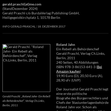
gerald.praschl(at)me.com
(StandDezember 2024)
Gerald Praschl c/o BurdaVerlag Publishing GmbH,
Heiligegeistkirchplatz 1, 10178 Berlin
INFO GERALD PRASCHL
18. DEZEMBER 2017
Roland Jahn
Ein Rebell als Behördenchef
Gerald Praschl, Verlag Ch.Links,
Berlin, 2011
240 Seiten, 40 Abbildungen
ISBN 978-3-86153-641-3 (
Bei
Amazon kaufen
)
19,90 Euro (D), 20,50 Euro (A),
28,90 sFr (UVP)
Der Journalist Gerald Praschl legt
eine erste politische
Gerald Praschl. „Roland Jahn- Ein Rebell
Biografie des Bürgerrechtlers und
als Behördenchef“, Verlag Ch.Links,
Chefs der Stasiunterlagenbehörde
Berlin, 2011
Roland Jahn vor. Schon als