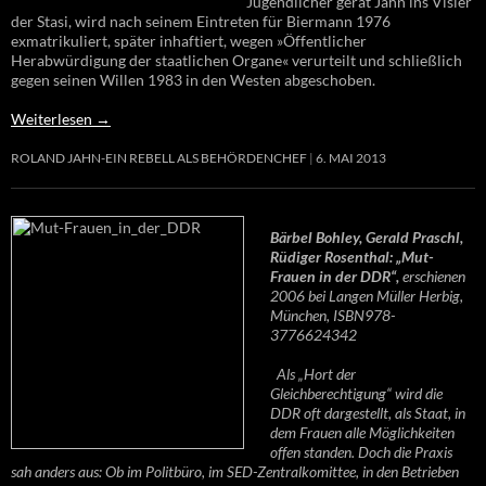
Jugendlicher gerät Jahn ins Visier
der Stasi, wird nach seinem Eintreten für Biermann 1976
exmatrikuliert, später inhaftiert, wegen »Öffentlicher
Herabwürdigung der staatlichen Organe« verurteilt und schließlich
gegen seinen Willen 1983 in den Westen abgeschoben.
Weiterlesen
→
ROLAND JAHN-EIN REBELL ALS BEHÖRDENCHEF
6. MAI 2013
Bärbel Bohley, Gerald Praschl,
Rüdiger Rosenthal: „Mut-
Frauen in der DDR“,
erschienen
2006 bei Langen Müller Herbig,
München, ISBN978-
3776624342
Als „Hort der
Gleichberechtigung“ wird die
DDR oft dargestellt, als Staat, in
dem Frauen alle Möglichkeiten
offen standen. Doch die Praxis
sah anders aus: Ob im Politbüro, im SED-Zentralkomittee, in den Betrieben