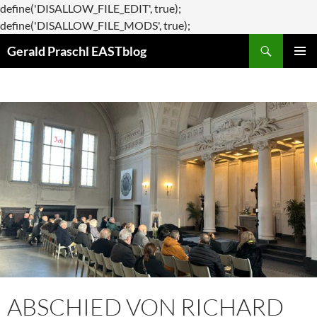
define('DISALLOW_FILE_EDIT', true);
Zum
define('DISALLOW_FILE_MODS', true);
Suchen
Inhalt
Gerald Praschl EASTblog
springen
PRIMÄR
MENÜ
ABSCHIED VON RICHARD