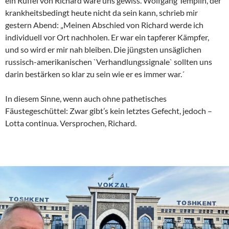
ein Rüffel von Richard wäre uns gewiss. Wolfgang Templin, der
krankheitsbedingt heute nicht da sein kann, schrieb mir
gestern Abend: „Meinen Abschied von Richard werde ich
individuell vor Ort nachholen. Er war ein tapferer Kämpfer,
und so wird er mir nah bleiben. Die jüngsten unsäglichen
russisch-amerikanischen `Verhandlungssignale` sollten uns
darin bestärken so klar zu sein wie er es immer war.´
In diesem Sinne, wenn auch ohne pathetisches
Fäustegeschüttel: Zwar gibt’s kein letztes Gefecht, jedoch –
Lotta continua. Versprochen, Richard.