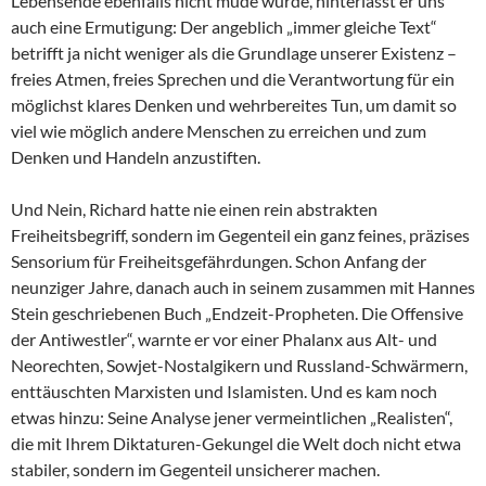
Lebensende ebenfalls nicht müde wurde, hinterlässt er uns
auch eine Ermutigung: Der angeblich „immer gleiche Text“
betrifft ja nicht weniger als die Grundlage unserer Existenz –
freies Atmen, freies Sprechen und die Verantwortung für ein
möglichst klares Denken und wehrbereites Tun, um damit so
viel wie möglich andere Menschen zu erreichen und zum
Denken und Handeln anzustiften.
Und Nein, Richard hatte nie einen rein abstrakten
Freiheitsbegriff, sondern im Gegenteil ein ganz feines, präzises
Sensorium für Freiheitsgefährdungen. Schon Anfang der
neunziger Jahre, danach auch in seinem zusammen mit Hannes
Stein geschriebenen Buch „Endzeit-Propheten. Die Offensive
der Antiwestler“, warnte er vor einer Phalanx aus Alt- und
Neorechten, Sowjet-Nostalgikern und Russland-Schwärmern,
enttäuschten Marxisten und Islamisten. Und es kam noch
etwas hinzu: Seine Analyse jener vermeintlichen „Realisten“,
die mit Ihrem Diktaturen-Gekungel die Welt doch nicht etwa
stabiler, sondern im Gegenteil unsicherer machen.