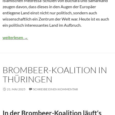
islamischen Medressa-Schulen von Buchara und Samarkand
zeugen davon, dass dieses in den Augen der Europäer
entlegene Land einst nicht nur politisch, sondern auch
wissenschaftlich ein Zentrum der Welt war. Heute ist es auch
ein politisch interessantes Land im Aufbruch.
Usbekistan 2025: Unterwegs in einem Land im Aufbruch
weiterlesen
→
BROMBEER-KOALITION IN
THÜRINGEN
21. MAI 2025
SCHREIBE EINEN KOMMENTAR
In der Brombeer-Koalition läuft‘s