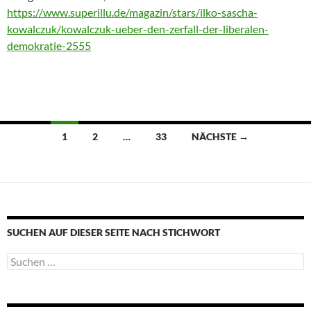
https://www.superillu.de/magazin/stars/ilko-sascha-
kowalczuk/kowalczuk-ueber-den-zerfall-der-liberalen-
demokratie-2555
Beitragsnavigation
1
2
…
33
NÄCHSTE →
SUCHEN AUF DIESER SEITE NACH STICHWORT
Suche
nach: