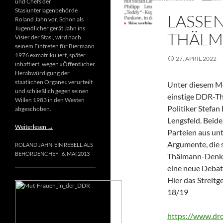
und Chefs der
Stasiunterlagenbehörde
LASSEN
Roland Jahn vor. Schon als
Jugendlicher gerät Jahn ins
THÄLM
Visier der Stasi, wird nach
seinem Eintreten für Biermann
1976 exmatrikuliert, später
27. APRIL 2022
inhaftiert, wegen »Öffentlicher
Herabwürdigung der
staatlichen Organe« verurteilt
Unter diesem Mot
und schließlich gegen seinen
einstige DDR-T
Willen 1983 in den Westen
Politiker Stefan
abgeschoben.
Lengsfeld. Beide
Weiterlesen
→
Parteien aus un
Argumente, die s
ROLAND JAHN-EIN REBELL ALS
BEHÖRDENCHEF
6. MAI 2013
Thälmann-Denkma
eine neue Debat
Hier das Streitg
18/19
https://www.d