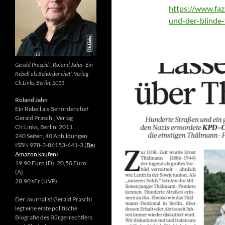
https://www.faz.
und-der-blinde
Gerald Praschl. „Roland Jahn- Ein
Rebell als Behördenchef“, Verlag
Ch.Links, Berlin, 2011
Roland Jahn
Ein Rebell als Behördenchef
Gerald Praschl, Verlag
Ch.Links, Berlin, 2011
240 Seiten, 40 Abbildungen
ISBN 978-3-86153-641-3 (
Bei
Amazon kaufen
)
19,90 Euro (D), 20,50 Euro
(A),
28,90 sFr (UVP)
Der Journalist Gerald Praschl
legt eine erste politische
Biografie des Bürgerrechtlers