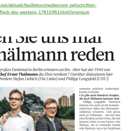
net/aktuell/feuilleton/medien/ost-zeitschriften-
-fleck-des-westens-17815983.html?premium