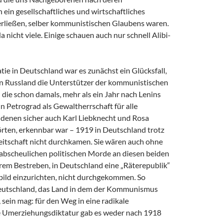
in gesellschaftliches und wirtschaftliches
erließen, selber kommunistischen Glaubens waren.
a nicht viele. Einige schauen auch nur schnell Alibi-
ie in Deutschland war es zunächst ein Glücksfall,
 in Russland die Unterstützer der kommunistischen
 die schon damals, mehr als ein Jahr nach Lenins
 Petrograd als Gewaltherrschaft für alle
u denen sicher auch Karl Liebknecht und Rosa
ten, erkennbar war – 1919 in Deutschland trotz
eitschaft nicht durchkamen. Sie wären auch ohne
 abscheulichen politischen Morde an diesen beiden
hrem Bestreben, in Deutschland eine „Räterepublik“
bild einzurichten, nicht durchgekommen. So
Deutschland, das Land in dem der Kommunismus
sein mag: für den Weg in eine radikale
 Umerziehungsdiktatur gab es weder nach 1918