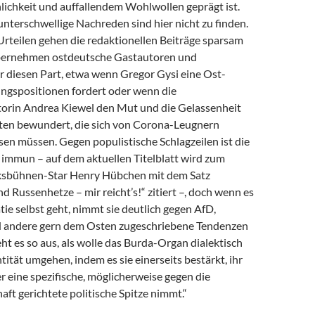
lichkeit und auffallendem Wohlwollen geprägt ist.
nterschwellige Nachreden sind hier nicht zu finden.
Urteilen gehen die redaktionellen Beiträge sparsam
bernehmen ostdeutsche Gastautoren und
r diesen Part, etwa wenn Gregor Gysi eine Ost-
ngspositionen fordert oder wenn die
rin An­drea Kiewel den Mut und die Gelassenheit
ten bewundert, die sich von Corona-Leugnern
en müssen. Gegen populistische Schlagzeilen ist die
t immun – auf dem aktuellen Titelblatt wird zum
lksbühnen-Star Henry Hübchen mit dem Satz
Russenhetze – mir reicht’s!“ zitiert –, doch wenn es
e selbst geht, nimmt sie deutlich gegen AfD,
 andere gern dem Osten zugeschriebene Tendenzen
ieht es so aus, als wolle das Burda-Organ dialektisch
tität umgehen, indem es sie einerseits bestärkt, ihr
r eine spezifische, möglicherweise gegen die
ft gerichtete politische Spitze nimmt.“