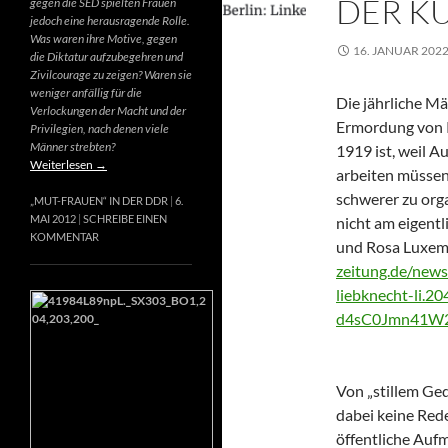
DER K
gegen die SED spielten Frauen
jedoch eine herausragende Rolle.
Was waren ihre Motive, gegen
16. JANUAR 202
die Diktatur aufzubegehren und
Zivilcourage zu zeigen? Waren sie
weniger anfällig für die
Die jährliche M
Verlockungen der Macht und der
Ermordung von 
Privilegien, nach denen viele
Männer strebten?
1919 ist, weil 
Weiterlesen
→
arbeiten müssen
schwerer zu orga
„MUT-FRAUEN“ IN DER DDR
6.
MAI 2012
SCHREIBE EINEN
nicht am eigent
KOMMENTAR
und Rosa Luxem
zeitung.de/new
liebknecht-li.
d4sC0Jmn41W2
Von „stillem Ged
dabei keine Rede
öffentliche Aufm