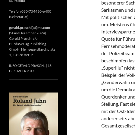
SUPERillu
besonderer Sach
Sarkasmen und u
Telefon 030/754430-6400
Mit politischen 
(Sekretariat)
um. Meistens ü
gerald.praschl(at)me.com
Interviewpartne
(StandDezember 2024)
Quote für Führu
Gerald Praschl c/o
BurdaVerlag Publishing
Fernsehmoderato
GmbH, Heiligegeistkirchplatz
der Polizeibeam
1, 10178 Berlin
beschimpfen lass
INFO GERALD PRASCHL
18.
„Superillu“ nich
DEZEMBER 2017
Beispiel der Vo
„Genderwahn und 
um die Demokrati
Querdenker und
Stellung. Fast s
mit der Ost-Iden
andererseits abe
Gesamtgesellscha