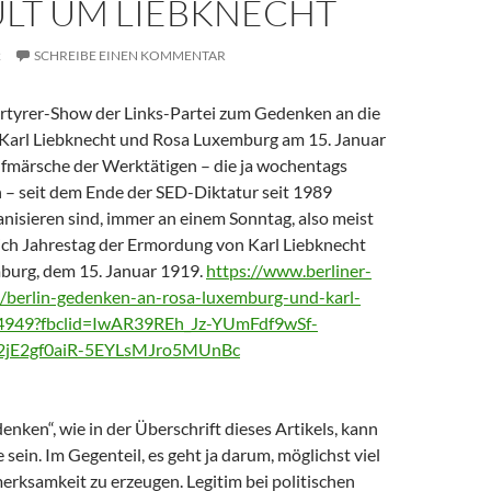
ULT UM LIEBKNECHT
2
SCHREIBE EINEN KOMMENTAR
ärtyrer-Show der Links-Partei zum Gedenken an die
Karl Liebknecht und Rosa Luxemburg am 15. Januar
Aufmärsche der Werktätigen – die ja wochentags
 – seit dem Ende der SED-Diktatur seit 1989
nisieren sind, immer an einem Sonntag, also meist
lich Jahrestag der Ermordung von Karl Liebknecht
burg, dem 15. Januar 1919.
https://www.berliner-
s/berlin-gedenken-an-rosa-luxemburg-und-karl-
204949?fbclid=IwAR39REh_Jz-YUmFdf9wSf-
jE2gf0aiR-5EYLsMJro5MUnBc
enken“, wie in der Überschrift dieses Artikels, kann
 sein. Im Gegenteil, es geht ja darum, möglichst viel
erksamkeit zu erzeugen. Legitim bei politischen