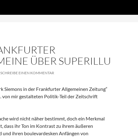
Zum
DS', true);
Inhalt
springen
RANKFURTER
MEINE ÜBER SUPERILLU
SCHREIBE EINEN KOMMENTAR
k Siemons in der Frankfurter Allgemeinen Zeitung“
 von mir gestalteten Politik-Teil der Zeitschrift
ache wird nicht näher bestimmt, doch ein Merkmal
ist, dass ihr Ton im Kontrast zu ihrem äußeren
d und ihren boulevardesken Anfängen von