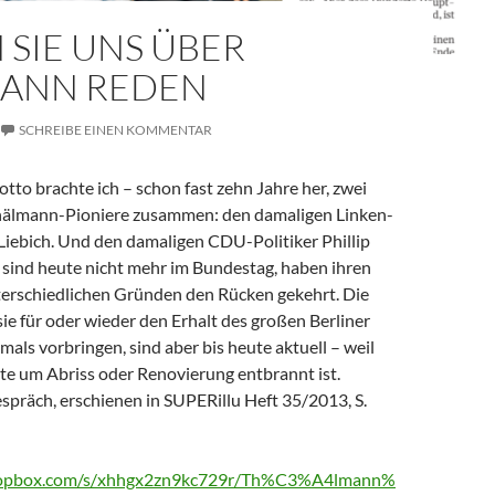
 SIE UNS ÜBER
ANN REDEN
SCHREIBE EINEN KOMMENTAR
to brachte ich – schon fast zehn Jahre her, zwei
hälmann-Pioniere zusammen: den damaligen Linken-
 Liebich. Und den damaligen CDU-Politiker Phillip
 sind heute nicht mehr im Bundestag, haben ihren
terschiedlichen Gründen den Rücken gekehrt. Die
ie für oder wieder den Erhalt des großen Berliner
ls vorbringen, sind aber bis heute aktuell – weil
te um Abriss oder Renovierung entbrannt ist.
espräch, erschienen in SUPERillu Heft 35/2013, S.
ropbox.com/s/xhhgx2zn9kc729r/Th%C3%A4lmann%