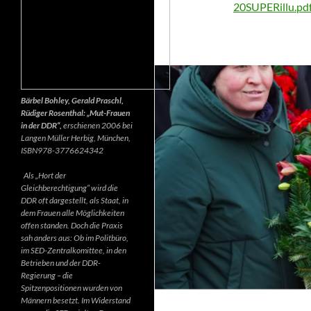
20SUPERillu.pd
Bärbel Bohley, Gerald Praschl,
Rüdiger Rosenthal: „Mut-Frauen
in der DDR“,
erschienen 2006 bei
Langen Müller Herbig, München,
ISBN978-3776624342
Als „Hort der
Gleichberechtigung“ wird die
DDR oft dargestellt, als Staat, in
dem Frauen alle Möglichkeiten
offen standen. Doch die Praxis
sah anders aus: Ob im Politbüro,
im SED-Zentralkomittee, in den
Betrieben und der DDR-
Regierung – die
Spitzenpositionen wurden von
Männern besetzt. Im Widerstand