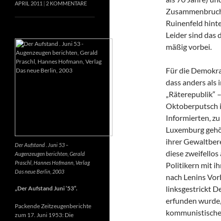
APRIL 2011
2 KOMMENTARE
Zusammenbruch e
Ruinenfeld hint
Leider sind das d
mäßig vorbei.
Für die Demokrat
dass anders als
„Räterepublik“ –
Oktoberputsch in
Informierten, z
Luxemburg gehör
ihrer Gewaltber
Der Aufstand . Juni 53 –
diese zweifellos
Augenzeugen berichten, Gerald
Praschl, Hannes Hofmann, Verlag
Politikern mit i
Das neue Berlin, 2003
nach Lenins Vor
linksgestrickt 
„Der Aufstand Juni ’53“.
erfunden wurde, 
Packende Zeitzeugenberichte
kommunistische
zum 17. Juni 1953: Die