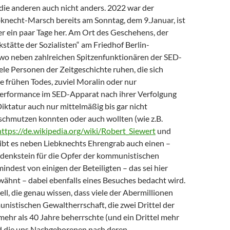
die anderen auch nicht anders. 2022 war der
necht-Marsch bereits am Sonntag, dem 9.Januar, ist
r ein paar Tage her. Am Ort des Geschehens, der
stätte der Sozialisten“ am Friedhof Berlin-
, wo neben zahlreichen Spitzenfunktionären der SED-
ele Personen der Zeitgeschichte ruhen, die sich
 frühen Todes, zuviel Moralin oder nur
erformance im SED-Apparat nach ihrer Verfolgung
iktatur auch nur mittelmäßig bis gar nicht
schmutzen konnten oder auch wollten (wie z.B.
https://de.wikipedia.org/wiki/Robert_Siewert
und
gibt es neben Liebknechts Ehrengrab auch einen –
edenkstein für die Opfer der kommunistischen
mindest von einigen der Beteiligten – das sei hier
ähnt – dabei ebenfalls eines Besuches bedacht wird.
ll, die genau wissen, dass viele der Abermillionen
nistischen Gewaltherrschaft, die zwei Drittel der
ehr als 40 Jahre beherrschte (und ein Drittel mehr
nd die uns Nachgeborenen nach deren