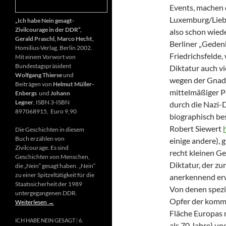
Events, machen 
Luxemburg/Liebk
„Ich habe Nein gesagt-
Zivilcourage in der DDR“,
also schon wiede
Gerald Praschl, Marco Hecht,
Berliner „Gedenk
Homilius-Verlag, Berlin 2002.
Friedrichsfelde
Mit einem Vorwort von
Bundestagspräsident
Diktatur auch vi
Wolfgang Thierse
und
wegen der Gnade
Beiträgen von
Helmut Müller-
mittelmäßiger P
Enbergs
und
Johann
Legner
, ISBN 3-ISBN
durch die Nazi-D
897068915, Euro 9,90
biographisch be
Robert Siewert
Die Geschichten in diesem
Buch erzählen von
einige andere), 
Zivilcourage. Es sind
recht kleinen G
Geschichten von Menschen,
Diktatur, der zu
die „Nein“ gesagt haben. „Nein“
zu einer Spitzeltätigkeit für die
anerkennend erw
Staatssicherheit der 1989
Von denen spezie
untergegangenen DDR.
Opfer der kommu
Weiterlesen
→
Fläche Europas m
ICH HABE NEIN GESAGT
6.
als 70 Jahre) u