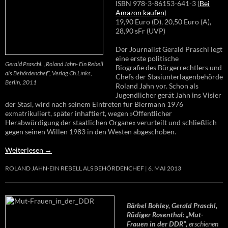
ISBN 978-3-86153-641-3 (
Bei
Amazon kaufen
)
19,90 Euro (D), 20,50 Euro (A),
28,90 sFr (UVP)
Der Journalist Gerald Praschl legt
eine erste politische
Gerald Praschl. „Roland Jahn- Ein Rebell
Biografie des Bürgerrechtlers und
als Behördenchef“, Verlag Ch.Links,
Chefs der Stasiunterlagenbehörde
Berlin, 2011
Roland Jahn vor. Schon als
Jugendlicher gerät Jahn ins Visier
der Stasi, wird nach seinem Eintreten für Biermann 1976
exmatrikuliert, später inhaftiert, wegen »Öffentlicher
Herabwürdigung der staatlichen Organe« verurteilt und schließlich
gegen seinen Willen 1983 in den Westen abgeschoben.
Weiterlesen
→
ROLAND JAHN-EIN REBELL ALS BEHÖRDENCHEF
6. MAI 2013
Bärbel Bohley, Gerald Praschl,
Rüdiger Rosenthal: „Mut-
Frauen in der DDR“,
erschienen