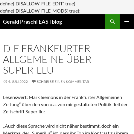
define('DISALLOW_FILE_EDIT', true);
Zum
define('DISALLOW_FILE_MODS', true);
Suchen
Inhalt
Gerald Praschl EASTblog
springen
PRIMÄR
MENÜ
DIE FRANKFURTER
ALLGEMEINE ÜBER
SUPERILLU
4. JULI 2022
SCHREIBE EINEN KOMMENTAR
Lesenswert: Mark Siemons in der Frankfurter Allgemeinen
Zeitung“ über den von u.a. von mir gestalteten Politik-Teil der
Zeitschrift Superillu:
„Auch diese Sprache wird nicht näher bestimmt, doch ein
Merkmal der „Superillu“ ist, dass ihr Ton im Kontrast zu ihrem