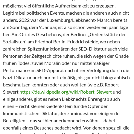
möglichst viel öffentliche Aufmerksamkeit zu erzeugen.
Legitim bei politischen Events, machen die anderen auch nicht
anders. 2022 war der Luxemburg/Liebknecht-Marsch bereits
am Sonntag, dem 9.Januar, ist also schon wieder ein paar Tage
her. Am Ort des Geschehens, der Berliner „Gedenkstätte der
Sozialisten“ am Friedhof Berlin-Friedrichsfelde, wo neben
zahlreichen Spitzenfunktionären der SED-Diktatur auch viele
Personen der Zeitgeschichte ruhen, die sich wegen der Gnade
frühen Todes, zuviel Moralin oder nur mittelmäßiger
Performance im SED-Apparat nach ihrer Verfolgung durch die
Nazi-Diktatur auch nur mittelmäßig bis gar nicht biographisch
beschmutzen konnten oder auch wollten (wie z.B. Robert
Siewert
https://de.wikipedia.org/wiki/Robert_Siewert
und
einige andere), gibt es neben Liebknechts Ehrengrab auch
einen – recht kleinen Gedenkstein für die Opfer der
kommunistischen Diktatur, der zumindest von einigen der
Beteiligten – das sei hier anerkennend erwähnt – dabei
ebenfalls eines Besuches bedacht wird. Von denen speziell, die