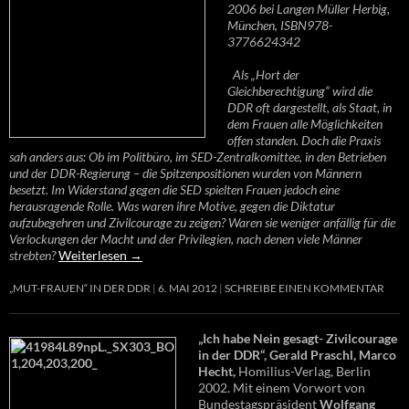
2006 bei Langen Müller Herbig,
München, ISBN978-
3776624342
Als „Hort der
Gleichberechtigung“ wird die
DDR oft dargestellt, als Staat, in
dem Frauen alle Möglichkeiten
offen standen. Doch die Praxis
sah anders aus: Ob im Politbüro, im SED-Zentralkomittee, in den Betrieben
und der DDR-Regierung – die Spitzenpositionen wurden von Männern
besetzt. Im Widerstand gegen die SED spielten Frauen jedoch eine
herausragende Rolle. Was waren ihre Motive, gegen die Diktatur
aufzubegehren und Zivilcourage zu zeigen? Waren sie weniger anfällig für die
Verlockungen der Macht und der Privilegien, nach denen viele Männer
strebten?
Weiterlesen
→
„MUT-FRAUEN“ IN DER DDR
6. MAI 2012
SCHREIBE EINEN KOMMENTAR
„Ich habe Nein gesagt- Zivilcourage
in der DDR“, Gerald Praschl, Marco
Hecht,
Homilius-Verlag, Berlin
2002. Mit einem Vorwort von
Bundestagspräsident
Wolfgang