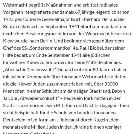
Wehrmacht begrüßt Maßnahmen und erbittet radikales
Vorgehen“ telegrafierte der damals 67jährige, eigentlich schon
1925 pensionierte Generalmajor Kurt Eberhard, der aus der
Rente reaktiviert, im September 1941 Stadtkommandant der
deutschen Besatzungsmacht im von der Wehrmacht besetzten
Kiew wurde, nach Berlin. Und bedingte sich gegenüber dem
Chef des SS-„Sonderkommandos“ 4a, Paul Blobel, der seiner
Hilfe bedarf, um Ende September 1941 alle jüdischen
Einwohner Kiews zu ermorden, für seine Mithilfe aber aus:
„Aber schießen müsst ihr“. Genau heute vor 80 Jahren half er
mit seinem Kommando über tausende Wehrmachtssoldaten,
die die Kiewer Juden zusammentrieben, mit, über 33000
Menschen in einer Schlucht am damaligen Stadtrand, Babyn
Jar, die „Altweiberschlucht“ – heute ein Park mitten in der
Stadt – zu ermorden. Sein Mit-Tuen und Nichts-dagegen-Tuen
steht beispielhaft für die Schuld von hunderttausenden
Deutschen in Uniform am „Holocaust durch Kugeln“, dem
mehr als eine Million Juden in der Ukraine binnen weniger
Monate zum Opfer fielen.