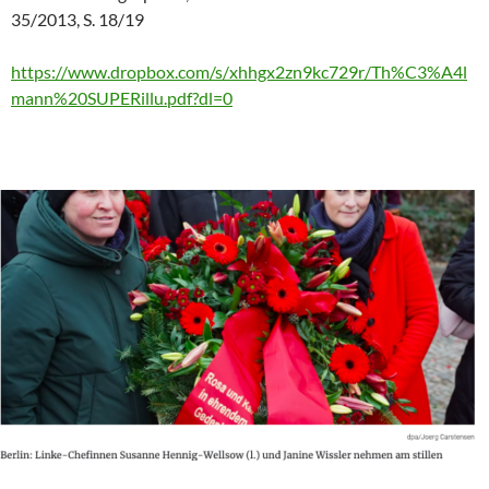
35/2013, S. 18/19
https://www.dropbox.com/s/xhhgx2zn9kc729r/Th%C3%A4l
mann%20SUPERillu.pdf?dl=0