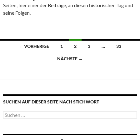
Seiten, hier einer der Beiträge, an diesen historischen Tag und
seine Folgen.
Beitragsnavigation
← VORHERIGE
1
2
3
…
33
NÄCHSTE →
SUCHEN AUF DIESER SEITE NACH STICHWORT
Suche
nach: