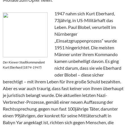
1947 nahm sich Kurt Eberhard,
73jährig, in US-Militärhaft das
Leben. Paul Blobel, verurteilt im
Nürnberger
„Einsatzgruppenprozess“ wurde
1951 hingerichtet. Die meisten
Männer unter ihrem Kommando
kamen unbehelligt davon. Es ging
Der Kiewer Stadtkommandant
Kurt Eberhard (1874-1947)
nicht darum, dass sie wie Eberhard
oder Blobel – diese sicher
berechtigt – mit ihrem Leben für ihre große Schuld bezahlten.
Aber es war auch traurig, dass fast keiner von ihnen überhaupt
je juristisch belangt wurde. Die aktuellen letzten Nazi-
Verbrecher-Prozesse, gemäß einer neuen Auffassung der
Rechtssprechung, gegen nun fast 100jährige Täter, darunter
einen 99jährigen, der konkret für seine Mittäterschaft in
Babyn Yar angeklagt ist, richten sich gegen Menschen, die