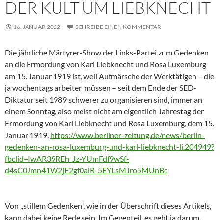
DER KULT UM LIEBKNECHT
16. JANUAR 2022
SCHREIBE EINEN KOMMENTAR
Die jährliche Märtyrer-Show der Links-Partei zum Gedenken
an die Ermordung von Karl Liebknecht und Rosa Luxemburg
am 15. Januar 1919 ist, weil Aufmärsche der Werktätigen – die
ja wochentags arbeiten müssen – seit dem Ende der SED-
Diktatur seit 1989 schwerer zu organisieren sind, immer an
einem Sonntag, also meist nicht am eigentlich Jahrestag der
Ermordung von Karl Liebknecht und Rosa Luxemburg, dem 15.
Januar 1919.
https://www.berliner-zeitung.de/news/berlin-
gedenken-an-rosa-luxemburg-und-karl-liebknecht-li.204949?
fbclid=IwAR39REh_Jz-YUmFdf9wSf-
d4sC0Jmn41W2jE2gf0aiR-5EYLsMJro5MUnBc
Von „stillem Gedenken“, wie in der Überschrift dieses Artikels,
kann dabei keine Rede sein. Im Gegenteil, es geht ja darum,