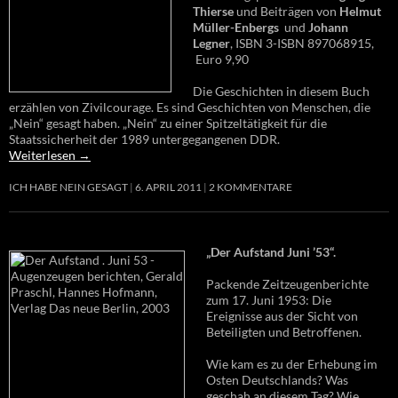
Thierse
und Beiträgen von
Helmut
Müller-Enbergs
und
Johann
Legner
, ISBN 3-ISBN 897068915,
Euro 9,90
Die Geschichten in diesem Buch
erzählen von Zivilcourage. Es sind Geschichten von Menschen, die
„Nein“ gesagt haben. „Nein“ zu einer Spitzeltätigkeit für die
Staatssicherheit der 1989 untergegangenen DDR.
Weiterlesen
→
ICH HABE NEIN GESAGT
6. APRIL 2011
2 KOMMENTARE
„Der Aufstand Juni ’53“.
Packende Zeitzeugenberichte
zum 17. Juni 1953: Die
Ereignisse aus der Sicht von
Beteiligten und Betroffenen.
Wie kam es zu der Erhebung im
Osten Deutschlands? Was
geschah an diesem Tag? Wie