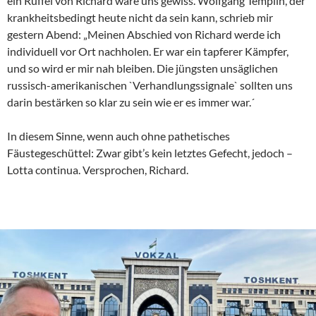
ein Rüffel von Richard wäre uns gewiss. Wolfgang Templin, der
krankheitsbedingt heute nicht da sein kann, schrieb mir
gestern Abend: „Meinen Abschied von Richard werde ich
individuell vor Ort nachholen. Er war ein tapferer Kämpfer,
und so wird er mir nah bleiben. Die jüngsten unsäglichen
russisch-amerikanischen `Verhandlungssignale` sollten uns
darin bestärken so klar zu sein wie er es immer war.´
In diesem Sinne, wenn auch ohne pathetisches
Fäustegeschüttel: Zwar gibt’s kein letztes Gefecht, jedoch –
Lotta continua. Versprochen, Richard.