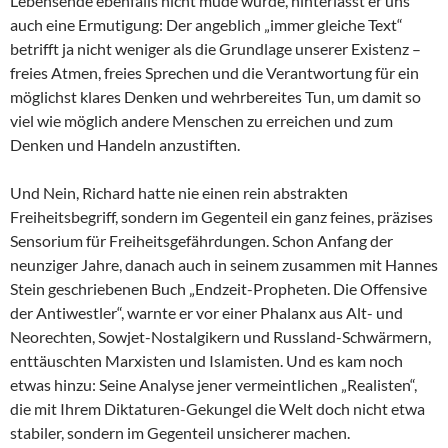
Lebensende ebenfalls nicht müde wurde, hinterlässt er uns
auch eine Ermutigung: Der angeblich „immer gleiche Text“
betrifft ja nicht weniger als die Grundlage unserer Existenz –
freies Atmen, freies Sprechen und die Verantwortung für ein
möglichst klares Denken und wehrbereites Tun, um damit so
viel wie möglich andere Menschen zu erreichen und zum
Denken und Handeln anzustiften.
Und Nein, Richard hatte nie einen rein abstrakten
Freiheitsbegriff, sondern im Gegenteil ein ganz feines, präzises
Sensorium für Freiheitsgefährdungen. Schon Anfang der
neunziger Jahre, danach auch in seinem zusammen mit Hannes
Stein geschriebenen Buch „Endzeit-Propheten. Die Offensive
der Antiwestler“, warnte er vor einer Phalanx aus Alt- und
Neorechten, Sowjet-Nostalgikern und Russland-Schwärmern,
enttäuschten Marxisten und Islamisten. Und es kam noch
etwas hinzu: Seine Analyse jener vermeintlichen „Realisten“,
die mit Ihrem Diktaturen-Gekungel die Welt doch nicht etwa
stabiler, sondern im Gegenteil unsicherer machen.