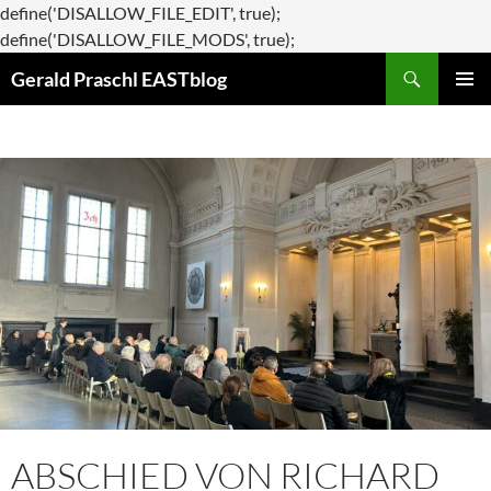
define('DISALLOW_FILE_EDIT', true);
Zum
define('DISALLOW_FILE_MODS', true);
Suchen
Inhalt
Gerald Praschl EASTblog
springen
PRIMÄR
MENÜ
ABSCHIED VON RICHARD