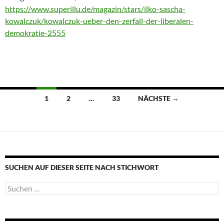
https://www.superillu.de/magazin/stars/ilko-sascha-
kowalczuk/kowalczuk-ueber-den-zerfall-der-liberalen-
demokratie-2555
Beitragsnavigation
1
2
…
33
NÄCHSTE →
SUCHEN AUF DIESER SEITE NACH STICHWORT
Suche
nach: