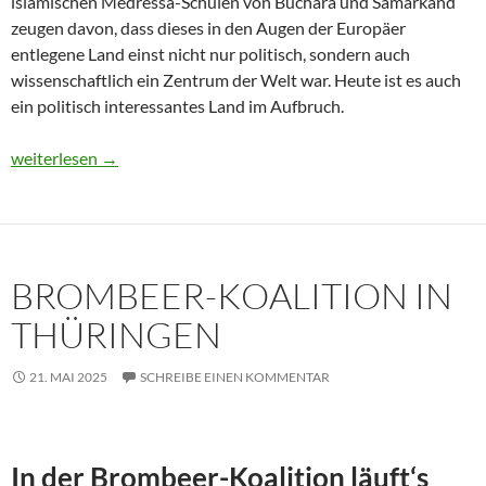
islamischen Medressa-Schulen von Buchara und Samarkand
zeugen davon, dass dieses in den Augen der Europäer
entlegene Land einst nicht nur politisch, sondern auch
wissenschaftlich ein Zentrum der Welt war. Heute ist es auch
ein politisch interessantes Land im Aufbruch.
Usbekistan 2025: Unterwegs in einem Land im Aufbruch
weiterlesen
→
BROMBEER-KOALITION IN
THÜRINGEN
21. MAI 2025
SCHREIBE EINEN KOMMENTAR
In der Brombeer-Koalition läuft‘s