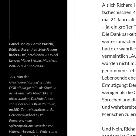
Als ich Richard 
tschechischen K
mal 21 Jahre alt.
– ja, ein großer
Die Dankbarkeit 
weiterzumachen.
Bärbel Bohley, Gerald Praschl,
hatte er wahrlic
Rüdiger Rosenthal: „Mut-Frauen
in der DDR“,
erschienen 2006 bei
vermeintlich „Au
Langen Müller Herbig, München,
wurden nicht mü
ISBN978-3776624342
genommen stets d
Als „Hort der
Lebensende ebenf
Gleichberechtigung“ wird die
Ermutigung: Der 
DDR oft dargestellt, als Staat, in
weniger als die 
dem Frauen alle Möglichkeiten
offen standen. Doch die Praxis
Sprechen und di
sah anders aus: Ob im Politbüro,
und wehrbereite
im SED-Zentralkomittee, in den
Menschen zu err
Betrieben und der DDR-
Regierung – die
Spitzenpositionen wurden von
Und Nein, Richar
Männern besetzt. Im Widerstand
sondern im Gegen