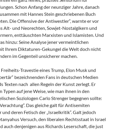
dungen. Schon Anfang der neunziger Jahre, danach
zusammen mit Hannes Stein geschriebenen Buch
en. Die Offensive der Antiwestler“, warnte er vor
us Alt- und Neorechten, Sowjet-Nostalgikern und
mern, enttäuschten Marxisten und Islamisten. Und
as hinzu: Seine Analyse jener vermeintlichen
 mit Ihrem Diktaturen-Gekungel die Welt doch nicht
ondern im Gegenteil unsicherer machen.
e Freiheits-Travestie eines Trump, Elon Musk und
libertär“ bezeichnenden Fans in deutschen Medien
s Texten nach allen Regeln der Kunst zerlegt. Er
n Typen auf jene Weise, wie man ihnen in den
lischen Soziologen Carlo Strenger begegnen sollte:
r Verachtung“. Das gleiche galt für Antisemiten
 und deren Fetisch der „Israelkritik“. Galt jedoch
anyahus Versuch, den liberalen Rechtsstaat in Israel
nd auch denjenigen aus Richards Leserschaft, die just