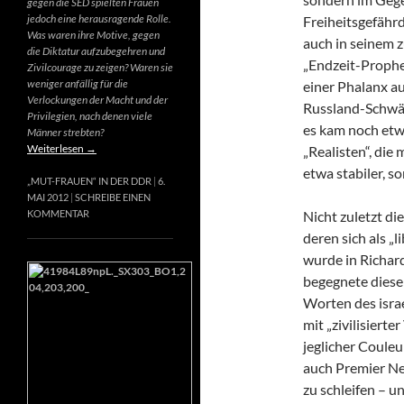
gegen die SED spielten Frauen
jedoch eine herausragende Rolle.
Freiheitsgefähr
Was waren ihre Motive, gegen
auch in seinem 
die Diktatur aufzubegehren und
„Endzeit-Prophet
Zivilcourage zu zeigen? Waren sie
weniger anfällig für die
einer Phalanx a
Verlockungen der Macht und der
Russland-Schwär
Privilegien, nach denen viele
es kam noch etw
Männer strebten?
Weiterlesen
→
„Realisten“, die
etwa stabiler, s
„MUT-FRAUEN“ IN DER DDR
6.
MAI 2012
SCHREIBE EINEN
Nicht zuletzt di
KOMMENTAR
deren sich als „
wurde in Richard
begegnete diese
Worten des israe
mit „zivilisierte
jeglicher Couleur
auch Premier Net
zu schleifen – u