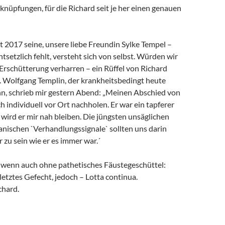
rknüpfungen, für die Richard seit je her einen genauen
it 2017 seine, unsere liebe Freundin Sylke Tempel –
ntsetzlich fehlt, versteht sich von selbst. Würden wir
 Erschütterung verharren – ein Rüffel von Richard
. Wolfgang Templin, der krankheitsbedingt heute
ann, schrieb mir gestern Abend: „Meinen Abschied von
h individuell vor Ort nachholen. Er war ein tapferer
wird er mir nah bleiben. Die jüngsten unsäglichen
anischen `Verhandlungssignale` sollten uns darin
r zu sein wie er es immer war.´
, wenn auch ohne pathetisches Fäustegeschüttel:
 letztes Gefecht, jedoch – Lotta continua.
chard.