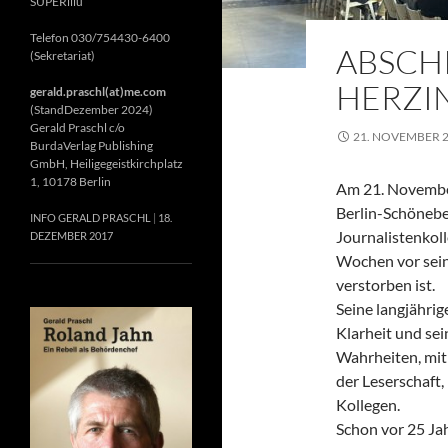
SUPERillu
Telefon 030/754430-6400
ABSCH
(Sekretariat)
HERZIN
gerald.praschl(at)me.com
(StandDezember 2024)
Gerald Praschl c/o
21. NOVEMBER 
BurdaVerlag Publishing
GmbH, Heiligegeistkirchplatz
1, 10178 Berlin
Am 21. November
Berlin-Schönebe
INFO GERALD PRASCHL
18.
Journalistenkol
DEZEMBER 2017
Wochen vor sein
verstorben ist.
Seine langjährig
Klarheit und se
Wahrheiten, mit 
der Leserschaft
Kollegen.
Schon vor 25 Jah