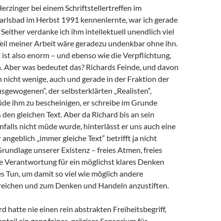
Herzinger bei einem Schriftstellertreffen im
arlsbad im Herbst 1991 kennenlernte, war ich gerade
 Seither verdanke ich ihm intellektuell unendlich viel
 Teil meiner Arbeit wäre geradezu undenkbar ohne ihn.
ist also enorm – und ebenso wie die Verpflichtung,
 Aber was bedeutet das? Richards Feinde, und davon
h nicht wenige, auch und gerade in der Fraktion der
sgewogenen“, der selbsterklärten „Realisten“,
de ihm zu bescheinigen, er schreibe im Grunde
en gleichen Text. Aber da Richard bis an sein
alls nicht müde wurde, hinterlässt er uns auch eine
angeblich „immer gleiche Text“ betrifft ja nicht
Grundlage unserer Existenz – freies Atmen, freies
e Verantwortung für ein möglichst klares Denken
s Tun, um damit so viel wie möglich andere
eichen und zum Denken und Handeln anzustiften.
d hatte nie einen rein abstrakten Freiheitsbegriff,
teil ein ganz feines, präzises Sensorium für