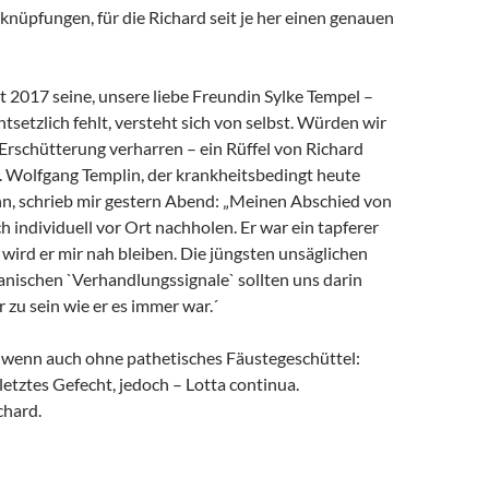
rknüpfungen, für die Richard seit je her einen genauen
it 2017 seine, unsere liebe Freundin Sylke Tempel –
ntsetzlich fehlt, versteht sich von selbst. Würden wir
 Erschütterung verharren – ein Rüffel von Richard
. Wolfgang Templin, der krankheitsbedingt heute
ann, schrieb mir gestern Abend: „Meinen Abschied von
h individuell vor Ort nachholen. Er war ein tapferer
wird er mir nah bleiben. Die jüngsten unsäglichen
anischen `Verhandlungssignale` sollten uns darin
r zu sein wie er es immer war.´
, wenn auch ohne pathetisches Fäustegeschüttel:
 letztes Gefecht, jedoch – Lotta continua.
chard.