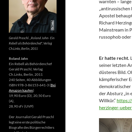
warnten – lange 
„antirussischen
Apostel behaupte
Richard Herzing
Mainstream in Po
russophob oder 
Gerald Praschl. „Roland Jahn- Ein
Rebell als Behördenchef“, Verlag
Ch.Links, Berlin, 2011
Er hatte recht.
Roland Jahn
Ein Rebell als Behördenchef
seiner letzten Ar
Gerald Praschl, Verlag
düsteres Bild. 
Ch.Links, Berlin, 2011
kämpferischer E
240 Seiten, 40 Abbildungen
ISBN 978-3-86153-641-3 (
Bei
demokratischer 
Amazon kaufen
)
der Absturz „in 
19,90 Euro (D), 20,50 Euro
Willkür.“
https:/
(A),
28,90 sFr (UVP)
herzinger-ueber
Der Journalist Gerald Praschl
legt eine erste politische
Biografie des Bürgerrechtlers