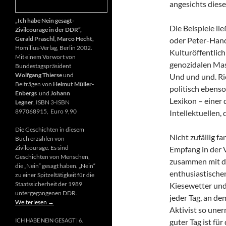
angesichts diese
„Ich habe Nein gesagt-
Die Beispiele li
Zivilcourage in der DDR“,
Gerald Praschl, Marco Hecht,
oder Peter-Hand
Homilius-Verlag, Berlin 2002.
Kulturöffentlich
Mit einem Vorwort von
genozidalen Mas
Bundestagspräsident
Wolfgang Thierse
und
Und und und. Ri
Beiträgen von
Helmut Müller-
politisch ebenso
Enbergs
und
Johann
Lexikon – einer
Legner
, ISBN 3-ISBN
897068915, Euro 9,90
Intellektuellen,
Die Geschichten in diesem
Nicht zufällig f
Buch erzählen von
Zivilcourage. Es sind
Empfang in der 
Geschichten von Menschen,
zusammen mit d
die „Nein“ gesagt haben. „Nein“
enthusiastischen
zu einer Spitzeltätigkeit für die
Staatssicherheit der 1989
Kiesewetter und
untergegangenen DDR.
jeder Tag, an de
Weiterlesen
→
Aktivist so uner
guter Tag ist fü
ICH HABE NEIN GESAGT
6.