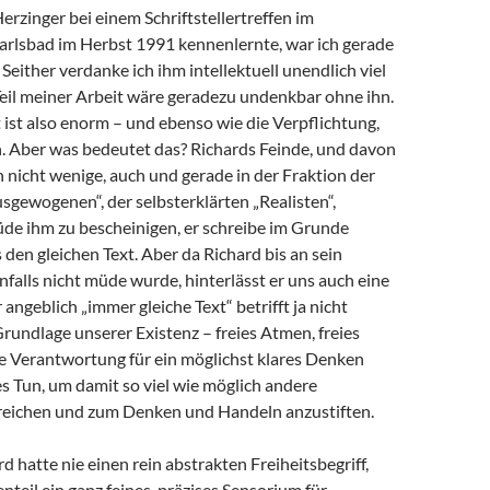
Herzinger bei einem Schriftstellertreffen im
arlsbad im Herbst 1991 kennenlernte, war ich gerade
 Seither verdanke ich ihm intellektuell unendlich viel
 Teil meiner Arbeit wäre geradezu undenkbar ohne ihn.
ist also enorm – und ebenso wie die Verpflichtung,
 Aber was bedeutet das? Richards Feinde, und davon
h nicht wenige, auch und gerade in der Fraktion der
sgewogenen“, der selbsterklärten „Realisten“,
de ihm zu bescheinigen, er schreibe im Grunde
en gleichen Text. Aber da Richard bis an sein
alls nicht müde wurde, hinterlässt er uns auch eine
angeblich „immer gleiche Text“ betrifft ja nicht
Grundlage unserer Existenz – freies Atmen, freies
e Verantwortung für ein möglichst klares Denken
s Tun, um damit so viel wie möglich andere
eichen und zum Denken und Handeln anzustiften.
d hatte nie einen rein abstrakten Freiheitsbegriff,
teil ein ganz feines, präzises Sensorium für