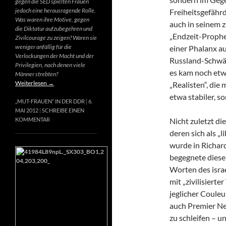
gegen die SED spielten Frauen
jedoch eine herausragende Rolle.
Freiheitsgefähr
Was waren ihre Motive, gegen
auch in seinem 
die Diktatur aufzubegehren und
„Endzeit-Prophet
Zivilcourage zu zeigen? Waren sie
weniger anfällig für die
einer Phalanx a
Verlockungen der Macht und der
Russland-Schwär
Privilegien, nach denen viele
es kam noch etw
Männer strebten?
Weiterlesen
→
„Realisten“, die
etwa stabiler, s
„MUT-FRAUEN“ IN DER DDR
6.
MAI 2012
SCHREIBE EINEN
Nicht zuletzt di
KOMMENTAR
deren sich als „
wurde in Richard
begegnete diese
Worten des israe
mit „zivilisierte
jeglicher Couleur
auch Premier Net
zu schleifen – u