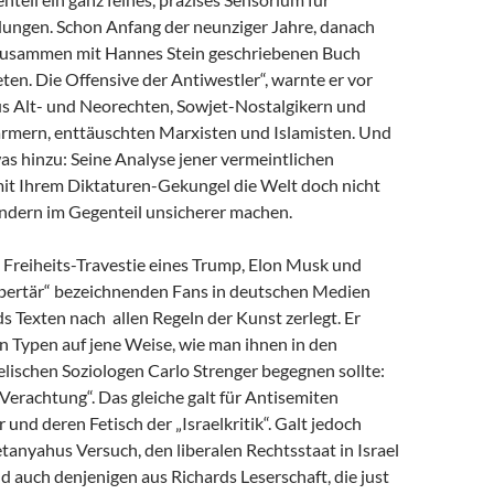
dungen. Schon Anfang der neunziger Jahre, danach
zusammen mit Hannes Stein geschriebenen Buch
en. Die Offensive der Antiwestler“, warnte er vor
us Alt- und Neorechten, Sowjet-Nostalgikern und
mern, enttäuschten Marxisten und Islamisten. Und
as hinzu: Seine Analyse jener vermeintlichen
 mit Ihrem Diktaturen-Gekungel die Welt doch nicht
ondern im Gegenteil unsicherer machen.
e Freiheits-Travestie eines Trump, Elon Musk und
libertär“ bezeichnenden Fans in deutschen Medien
s Texten nach allen Regeln der Kunst zerlegt. Er
n Typen auf jene Weise, wie man ihnen in den
lischen Soziologen Carlo Strenger begegnen sollte:
r Verachtung“. Das gleiche galt für Antisemiten
 und deren Fetisch der „Israelkritik“. Galt jedoch
anyahus Versuch, den liberalen Rechtsstaat in Israel
nd auch denjenigen aus Richards Leserschaft, die just