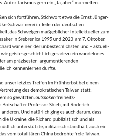
s Autoritarismus gern ein „Ja, aber“ murmelten.
eßen sich fortführen, Stichwort etwa die Ernst Jünger-
ke-Schwärmerei in Teilen der deutschen
keit, das Schweigen maßgeblicher Intellektueller zum
saker in Srebrenica 1995 und 2023 am 7. Oktober.
chard war einer der unbestechlichsten und – aktuell-
 wie geistesgeschichtlich geradezu ein wandelndes
 der am präzisesten argumentierenden
 die ich kennenlernen durfte.
and unser letztes Treffen im Frühherbst bei einem
Vertretung des demokratischen Taiwan statt,
em so gewitzten,
outspoken
freiheits-
 Botschafter Professor Shieh, mit Roderich
 anderen. Und natürlich ging es auch darum, dass
m die Ukraine, die Richard publizistisch und als
müdlich unterstützte, militärisch standhält, auch ein
r das vom totalitären China bedrohte freie Taiwan.