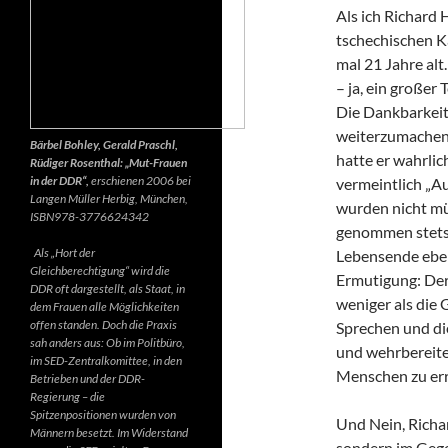
Als ich Richard 
tschechischen K
mal 21 Jahre alt.
– ja, ein großer
Die Dankbarkeit 
weiterzumachen.
Bärbel Bohley, Gerald Praschl,
hatte er wahrlic
Rüdiger Rosenthal: „Mut-Frauen
in der DDR“,
erschienen 2006 bei
vermeintlich „Au
Langen Müller Herbig, München,
wurden nicht mü
ISBN978-3776624342
genommen stets d
Als „Hort der
Lebensende ebenf
Gleichberechtigung“ wird die
Ermutigung: Der 
DDR oft dargestellt, als Staat, in
weniger als die 
dem Frauen alle Möglichkeiten
offen standen. Doch die Praxis
Sprechen und di
sah anders aus: Ob im Politbüro,
und wehrbereite
im SED-Zentralkomittee, in den
Menschen zu err
Betrieben und der DDR-
Regierung – die
Spitzenpositionen wurden von
Und Nein, Richar
Männern besetzt. Im Widerstand
sondern im Gegen