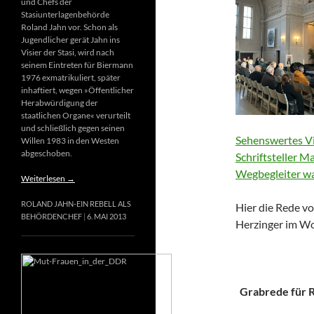
und Chefs der
Stasiunterlagenbehörde
Roland Jahn vor. Schon als
Jugendlicher gerät Jahn ins
Visier der Stasi, wird nach
seinem Eintreten für Biermann
1976 exmatrikuliert, später
inhaftiert, wegen »Öffentlicher
Herabwürdigung der
staatlichen Organe« verurteilt
und schließlich gegen seinen
Sehenswertes Vi
Willen 1983 in den Westen
abgeschoben.
Schriftsteller M
Wegbegleiter wa
Weiterlesen
→
ROLAND JAHN-EIN REBELL ALS
Hier die Rede vo
BEHÖRDENCHEF
6. MAI 2013
Herzinger im Wo
Grabrede für Ri