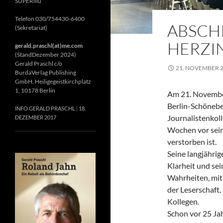
SUPERillu
Telefon 030/754430-6400
ABSCH
(Sekretariat)
HERZIN
gerald.praschl(at)me.com
(StandDezember 2024)
Gerald Praschl c/o
21. NOVEMBER 
BurdaVerlag Publishing
GmbH, Heiligegeistkirchplatz
1, 10178 Berlin
Am 21. November
Berlin-Schönebe
INFO GERALD PRASCHL
18.
Journalistenkol
DEZEMBER 2017
Wochen vor sein
verstorben ist.
Seine langjährig
Klarheit und se
Wahrheiten, mit 
der Leserschaft
Kollegen.
Schon vor 25 Jah