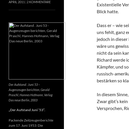
APRIL 2011
2 KOMMENTARE
Existentielle Ve
Blick hatte.
Dass er – wie se
uns fehlt, ganz e
jedoch in dieser
wäre uns gewiss
nicht da sein k
Richard werde ic
Kämpfer, und so 
russisch-amerik
bestärken so kla
Der Aufstand . Juni 53 –
Augenzeugen berichten, Gerald
In diesem Sinne
Praschl, Hannes Hofmann, Verlag
Das neue Berlin, 2003
Zwar gibt’s kein
Versprochen, Ri
„Der Aufstand Juni ’53“.
Packende Zeitzeugenberichte
zum 17. Juni 1953: Die