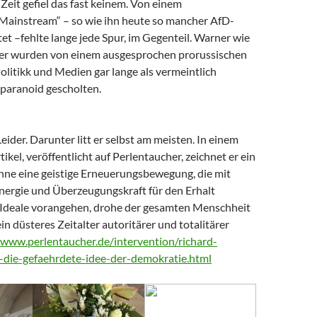
Zeit gefiel das fast keinem. Von einem
 Mainstream“ – so wie ihn heute so mancher AfD-
t –fehlte lange jede Spur, im Gegenteil. Warner wie
er wurden von einem ausgesprochen prorussischen
litikk und Medien gar lange als vermeintlich
paranoid gescholten.
Leider. Darunter litt er selbst am meisten. In einem
tikel, veröffentlicht auf Perlentaucher, zeichnet er ein
Ohne eine geistige Erneuerungsbewegung, die mit
nergie und Überzeugungskraft für den Erhalt
Ideale vorangehen, drohe der gesamten Menschheit
ein düsteres Zeitalter autoritärer und totalitärer
/www.perlentaucher.de/intervention/richard-
-die-gefaehrdete-idee-der-demokratie.html