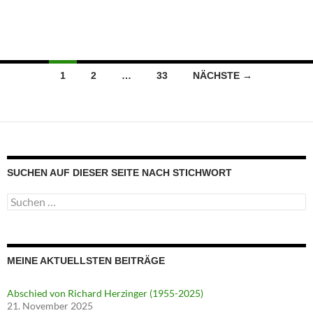
Beitragsnavigation
1
2
…
33
NÄCHSTE →
SUCHEN AUF DIESER SEITE NACH STICHWORT
Suche
nach:
MEINE AKTUELLSTEN BEITRÄGE
Abschied von Richard Herzinger (1955-2025)
21. November 2025