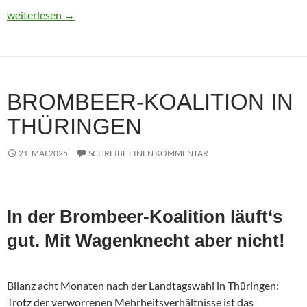
Usbekistan 2025: Unterwegs in einem Land im Aufbruch
weiterlesen
→
BROMBEER-KOALITION IN
THÜRINGEN
21. MAI 2025
SCHREIBE EINEN KOMMENTAR
In der Brombeer-Koalition läuft‘s
gut. Mit Wagenknecht aber nicht!
Bilanz acht Monaten nach der Landtagswahl in Thüringen:
Trotz der verworrenen Mehrheitsverhältnisse ist das