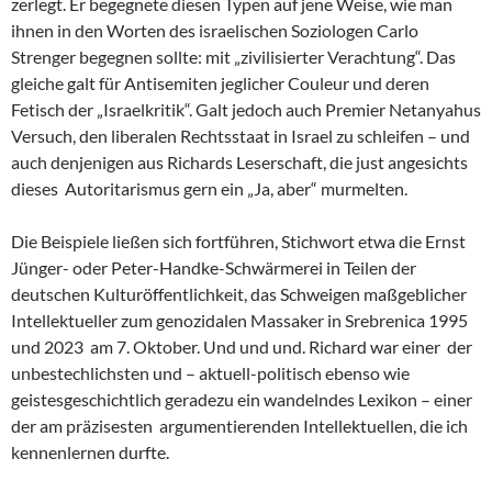
zerlegt. Er begegnete diesen Typen auf jene Weise, wie man
ihnen in den Worten des israelischen Soziologen Carlo
Strenger begegnen sollte: mit „zivilisierter Verachtung“. Das
gleiche galt für Antisemiten jeglicher Couleur und deren
Fetisch der „Israelkritik“. Galt jedoch auch Premier Netanyahus
Versuch, den liberalen Rechtsstaat in Israel zu schleifen – und
auch denjenigen aus Richards Leserschaft, die just angesichts
dieses Autoritarismus gern ein „Ja, aber“ murmelten.
Die Beispiele ließen sich fortführen, Stichwort etwa die Ernst
Jünger- oder Peter-Handke-Schwärmerei in Teilen der
deutschen Kulturöffentlichkeit, das Schweigen maßgeblicher
Intellektueller zum genozidalen Massaker in Srebrenica 1995
und 2023 am 7. Oktober. Und und und. Richard war einer der
unbestechlichsten und – aktuell-politisch ebenso wie
geistesgeschichtlich geradezu ein wandelndes Lexikon – einer
der am präzisesten argumentierenden Intellektuellen, die ich
kennenlernen durfte.