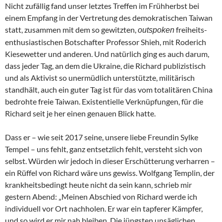
Nicht zufällig fand unser letztes Treffen im Frühherbst bei
einem Empfang in der Vertretung des demokratischen Taiwan
statt, zusammen mit dem so gewitzten,
freiheits-
outspoken
enthusiastischen Botschafter Professor Shieh, mit Roderich
Kiesewetter und anderen. Und natürlich ging es auch darum,
dass jeder Tag, an dem die Ukraine, die Richard publizistisch
und als Aktivist so unermüdlich unterstützte, militärisch
standhält, auch ein guter Tag ist für das vom totalitären China
bedrohte freie Taiwan. Existentielle Verknüpfungen, für die
Richard seit je her einen genauen Blick hatte.
Dass er – wie seit 2017 seine, unsere liebe Freundin Sylke
Tempel – uns fehlt, ganz entsetzlich fehlt, versteht sich von
selbst. Würden wir jedoch in dieser Erschütterung verharren –
ein Rüffel von Richard wäre uns gewiss. Wolfgang Templin, der
krankheitsbedingt heute nicht da sein kann, schrieb mir
gestern Abend: „Meinen Abschied von Richard werde ich
individuell vor Ort nachholen. Er war ein tapferer Kämpfer,
und so wird er mir nah bleiben. Die jüngsten unsäglichen