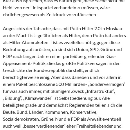
Klar auszusprechen, dass es darum geht, diese Sache nicht mit
Heidi von der Linkspartei verhandeln zu müssen, wäre
ehrlicher gewesen als Zeitdruck vorzutäuschen.
Angesichts der Tatsache, dass mit Putin Hitler 2.0 in Moskau
an der Macht ist- gefährlicher als Hitler, denn Putin hat anders
als Hitler Atomraketen – ist es zweifellos nötig, gegen diese
Bedrohung aufzurüsten, da sind sich Union, SPD, Grüne und
FDP nach langen Jahren einer parteiübergreifenden Gas-
Appeasement-Politik, die das größte Politikversagen in der
Geschichte der Bundesrepublik darstellt, endlich
berechtigterweise einig. Aber dass daneben und vor allem in
einem Paket beschlossene 500 Milliarden- „Sondervermögen“
für was auch immer, mit blumigem Zweck „Infrastruktur“,
„Bildung“, „Klimawandel“ ist Selbstbedienung pur. Alle
beteiligten grade und demnächst Regierenden teilen sich die
Beute. Bund, Länder, Kommunen, Konservative,
Sozialdemokraten, Grüne. Nur die FDP als Anwalt eventuell
auch weil „besserverdienender“ eher Freiheitsliebender und