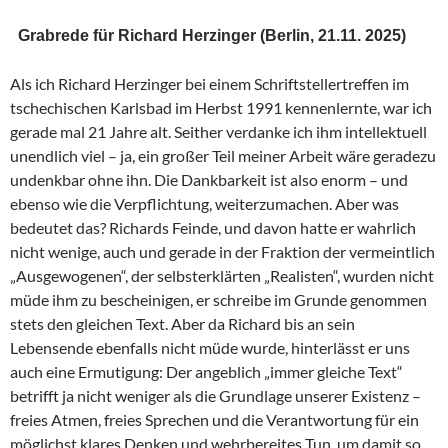
Grabrede für Richard Herzinger (Berlin, 21.11. 2025)
Als ich Richard Herzinger bei einem Schriftstellertreffen im
tschechischen Karlsbad im Herbst 1991 kennenlernte, war ich
gerade mal 21 Jahre alt. Seither verdanke ich ihm intellektuell
unendlich viel – ja, ein großer Teil meiner Arbeit wäre geradezu
undenkbar ohne ihn. Die Dankbarkeit ist also enorm – und
ebenso wie die Verpflichtung, weiterzumachen. Aber was
bedeutet das? Richards Feinde, und davon hatte er wahrlich
nicht wenige, auch und gerade in der Fraktion der vermeintlich
„Ausgewogenen“, der selbsterklärten „Realisten“, wurden nicht
müde ihm zu bescheinigen, er schreibe im Grunde genommen
stets den gleichen Text. Aber da Richard bis an sein
Lebensende ebenfalls nicht müde wurde, hinterlässt er uns
auch eine Ermutigung: Der angeblich „immer gleiche Text“
betrifft ja nicht weniger als die Grundlage unserer Existenz –
freies Atmen, freies Sprechen und die Verantwortung für ein
möglichst klares Denken und wehrbereites Tun, um damit so