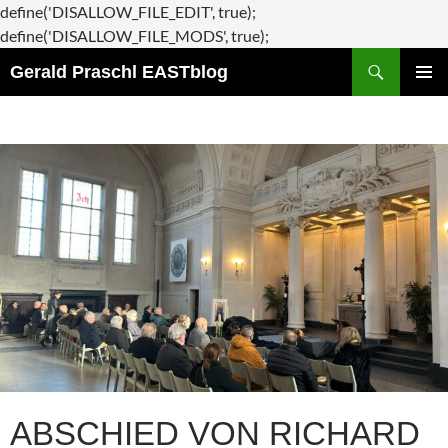
define('DISALLOW_FILE_EDIT', true);
Zum
define('DISALLOW_FILE_MODS', true);
Suchen
Inhalt
Gerald Praschl EASTblog
springen
PRIMÄR
MENÜ
ABSCHIED VON RICHARD