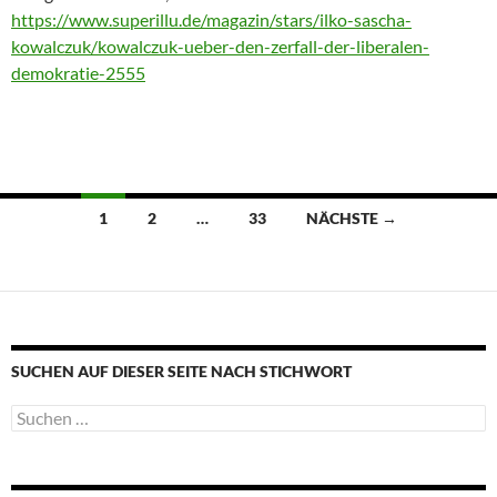
https://www.superillu.de/magazin/stars/ilko-sascha-
kowalczuk/kowalczuk-ueber-den-zerfall-der-liberalen-
demokratie-2555
Beitragsnavigation
1
2
…
33
NÄCHSTE →
SUCHEN AUF DIESER SEITE NACH STICHWORT
Suche
nach: