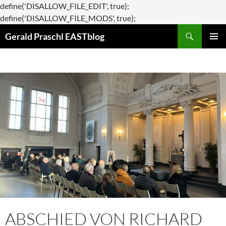
define('DISALLOW_FILE_EDIT', true);
Zum
define('DISALLOW_FILE_MODS', true);
Suchen
Inhalt
Gerald Praschl EASTblog
springen
PRIMÄR
MENÜ
ABSCHIED VON RICHARD