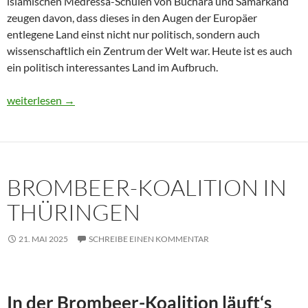
islamischen Medressa-Schulen von Buchara und Samarkand
zeugen davon, dass dieses in den Augen der Europäer
entlegene Land einst nicht nur politisch, sondern auch
wissenschaftlich ein Zentrum der Welt war. Heute ist es auch
ein politisch interessantes Land im Aufbruch.
Usbekistan 2025: Unterwegs in einem Land im Aufbruch
weiterlesen
→
BROMBEER-KOALITION IN
THÜRINGEN
21. MAI 2025
SCHREIBE EINEN KOMMENTAR
In der Brombeer-Koalition läuft‘s