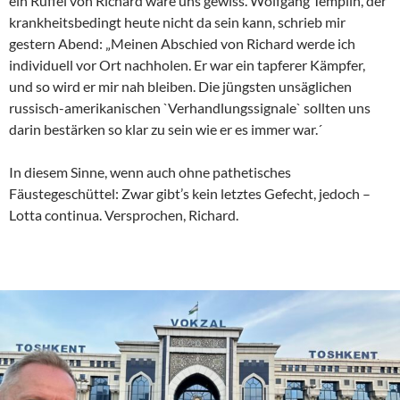
ein Rüffel von Richard wäre uns gewiss. Wolfgang Templin, der
krankheitsbedingt heute nicht da sein kann, schrieb mir
gestern Abend: „Meinen Abschied von Richard werde ich
individuell vor Ort nachholen. Er war ein tapferer Kämpfer,
und so wird er mir nah bleiben. Die jüngsten unsäglichen
russisch-amerikanischen `Verhandlungssignale` sollten uns
darin bestärken so klar zu sein wie er es immer war.´
In diesem Sinne, wenn auch ohne pathetisches
Fäustegeschüttel: Zwar gibt’s kein letztes Gefecht, jedoch –
Lotta continua. Versprochen, Richard.