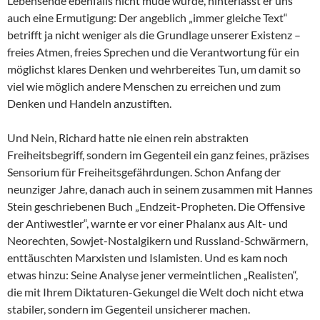
Lebensende ebenfalls nicht müde wurde, hinterlässt er uns
auch eine Ermutigung: Der angeblich „immer gleiche Text“
betrifft ja nicht weniger als die Grundlage unserer Existenz –
freies Atmen, freies Sprechen und die Verantwortung für ein
möglichst klares Denken und wehrbereites Tun, um damit so
viel wie möglich andere Menschen zu erreichen und zum
Denken und Handeln anzustiften.
Und Nein, Richard hatte nie einen rein abstrakten
Freiheitsbegriff, sondern im Gegenteil ein ganz feines, präzises
Sensorium für Freiheitsgefährdungen. Schon Anfang der
neunziger Jahre, danach auch in seinem zusammen mit Hannes
Stein geschriebenen Buch „Endzeit-Propheten. Die Offensive
der Antiwestler“, warnte er vor einer Phalanx aus Alt- und
Neorechten, Sowjet-Nostalgikern und Russland-Schwärmern,
enttäuschten Marxisten und Islamisten. Und es kam noch
etwas hinzu: Seine Analyse jener vermeintlichen „Realisten“,
die mit Ihrem Diktaturen-Gekungel die Welt doch nicht etwa
stabiler, sondern im Gegenteil unsicherer machen.