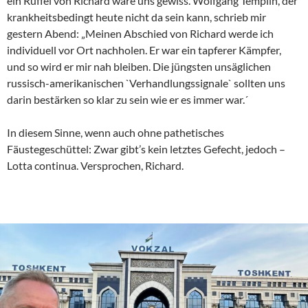
ein Rüffel von Richard wäre uns gewiss. Wolfgang Templin, der
krankheitsbedingt heute nicht da sein kann, schrieb mir
gestern Abend: „Meinen Abschied von Richard werde ich
individuell vor Ort nachholen. Er war ein tapferer Kämpfer,
und so wird er mir nah bleiben. Die jüngsten unsäglichen
russisch-amerikanischen `Verhandlungssignale` sollten uns
darin bestärken so klar zu sein wie er es immer war.´
In diesem Sinne, wenn auch ohne pathetisches
Fäustegeschüttel: Zwar gibt’s kein letztes Gefecht, jedoch –
Lotta continua. Versprochen, Richard.