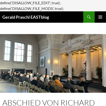
define('DISALLOW_FILE_EDIT', true);
Zum
define('DISALLOW_FILE_MODS', true);
Suchen
Inhalt
Gerald Praschl EASTblog
springen
PRIMÄR
MENÜ
ABSCHIED VON RICHARD