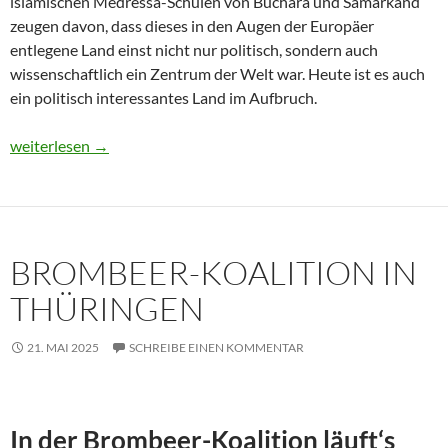
islamischen Medressa-Schulen von Buchara und Samarkand
zeugen davon, dass dieses in den Augen der Europäer
entlegene Land einst nicht nur politisch, sondern auch
wissenschaftlich ein Zentrum der Welt war. Heute ist es auch
ein politisch interessantes Land im Aufbruch.
Usbekistan 2025: Unterwegs in einem Land im Aufbruch
weiterlesen
→
BROMBEER-KOALITION IN
THÜRINGEN
21. MAI 2025
SCHREIBE EINEN KOMMENTAR
In der Brombeer-Koalition läuft‘s