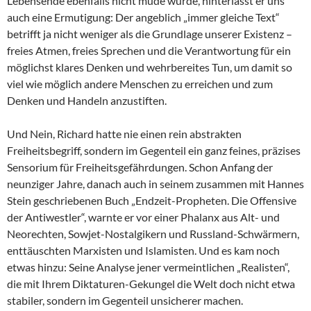
Lebensende ebenfalls nicht müde wurde, hinterlässt er uns
auch eine Ermutigung: Der angeblich „immer gleiche Text“
betrifft ja nicht weniger als die Grundlage unserer Existenz –
freies Atmen, freies Sprechen und die Verantwortung für ein
möglichst klares Denken und wehrbereites Tun, um damit so
viel wie möglich andere Menschen zu erreichen und zum
Denken und Handeln anzustiften.
Und Nein, Richard hatte nie einen rein abstrakten
Freiheitsbegriff, sondern im Gegenteil ein ganz feines, präzises
Sensorium für Freiheitsgefährdungen. Schon Anfang der
neunziger Jahre, danach auch in seinem zusammen mit Hannes
Stein geschriebenen Buch „Endzeit-Propheten. Die Offensive
der Antiwestler“, warnte er vor einer Phalanx aus Alt- und
Neorechten, Sowjet-Nostalgikern und Russland-Schwärmern,
enttäuschten Marxisten und Islamisten. Und es kam noch
etwas hinzu: Seine Analyse jener vermeintlichen „Realisten“,
die mit Ihrem Diktaturen-Gekungel die Welt doch nicht etwa
stabiler, sondern im Gegenteil unsicherer machen.