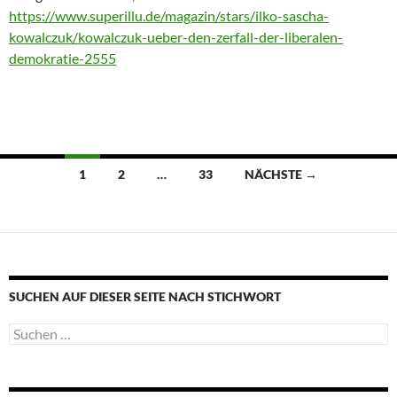
https://www.superillu.de/magazin/stars/ilko-sascha-
kowalczuk/kowalczuk-ueber-den-zerfall-der-liberalen-
demokratie-2555
Beitragsnavigation
1
2
…
33
NÄCHSTE →
SUCHEN AUF DIESER SEITE NACH STICHWORT
Suche
nach: