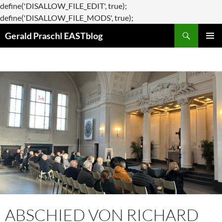
define('DISALLOW_FILE_EDIT', true);
Zum
define('DISALLOW_FILE_MODS', true);
Suchen
Inhalt
Gerald Praschl EASTblog
springen
PRIMÄR
MENÜ
ABSCHIED VON RICHARD