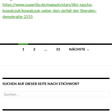
https://www.superillu.de/magazin/stars/ilko-sascha-
kowalczuk/kowalczuk-ueber-den-zerfall-der-liberalen-
demokratie-2555
Beitragsnavigation
1
2
…
33
NÄCHSTE →
SUCHEN AUF DIESER SEITE NACH STICHWORT
Suche
nach: