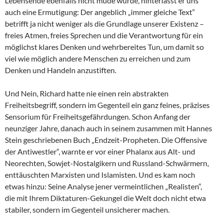
Lebensende ebenfalls nicht müde wurde, hinterlässt er uns
auch eine Ermutigung: Der angeblich „immer gleiche Text“
betrifft ja nicht weniger als die Grundlage unserer Existenz –
freies Atmen, freies Sprechen und die Verantwortung für ein
möglichst klares Denken und wehrbereites Tun, um damit so
viel wie möglich andere Menschen zu erreichen und zum
Denken und Handeln anzustiften.
Und Nein, Richard hatte nie einen rein abstrakten
Freiheitsbegriff, sondern im Gegenteil ein ganz feines, präzises
Sensorium für Freiheitsgefährdungen. Schon Anfang der
neunziger Jahre, danach auch in seinem zusammen mit Hannes
Stein geschriebenen Buch „Endzeit-Propheten. Die Offensive
der Antiwestler“, warnte er vor einer Phalanx aus Alt- und
Neorechten, Sowjet-Nostalgikern und Russland-Schwärmern,
enttäuschten Marxisten und Islamisten. Und es kam noch
etwas hinzu: Seine Analyse jener vermeintlichen „Realisten“,
die mit Ihrem Diktaturen-Gekungel die Welt doch nicht etwa
stabiler, sondern im Gegenteil unsicherer machen.