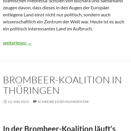
islamischen Medressa-Schulen von Buchara und Samarkand
zeugen davon, dass dieses in den Augen der Europäer
entlegene Land einst nicht nur politisch, sondern auch
wissenschaftlich ein Zentrum der Welt war. Heute ist es auch
ein politisch interessantes Land im Aufbruch.
Usbekistan 2025: Unterwegs in einem Land im Aufbruch
weiterlesen
→
BROMBEER-KOALITION IN
THÜRINGEN
21. MAI 2025
SCHREIBE EINEN KOMMENTAR
In der Brombeer-Koalition läuft‘s