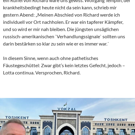
ein Rüffel von Richard wäre uns gewiss. Wolfgang Templin, der
krankheitsbedingt heute nicht da sein kann, schrieb mir
gestern Abend: „Meinen Abschied von Richard werde ich
individuell vor Ort nachholen. Er war ein tapferer Kämpfer,
und so wird er mir nah bleiben. Die jüngsten unsäglichen
russisch-amerikanischen `Verhandlungssignale` sollten uns
darin bestärken so klar zu sein wie er es immer war.´
In diesem Sinne, wenn auch ohne pathetisches
Fäustegeschüttel: Zwar gibt’s kein letztes Gefecht, jedoch –
Lotta continua. Versprochen, Richard.