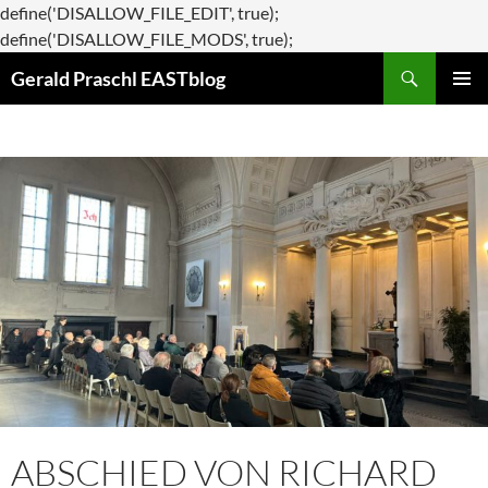
define('DISALLOW_FILE_EDIT', true);
Zum
define('DISALLOW_FILE_MODS', true);
Suchen
Inhalt
Gerald Praschl EASTblog
springen
PRIMÄR
MENÜ
ABSCHIED VON RICHARD