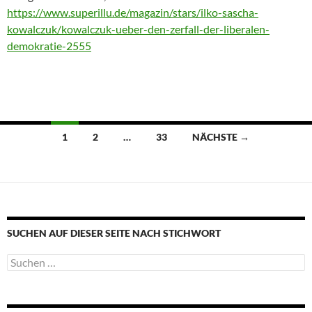
https://www.superillu.de/magazin/stars/ilko-sascha-
kowalczuk/kowalczuk-ueber-den-zerfall-der-liberalen-
demokratie-2555
Beitragsnavigation
1
2
…
33
NÄCHSTE →
SUCHEN AUF DIESER SEITE NACH STICHWORT
Suche
nach: