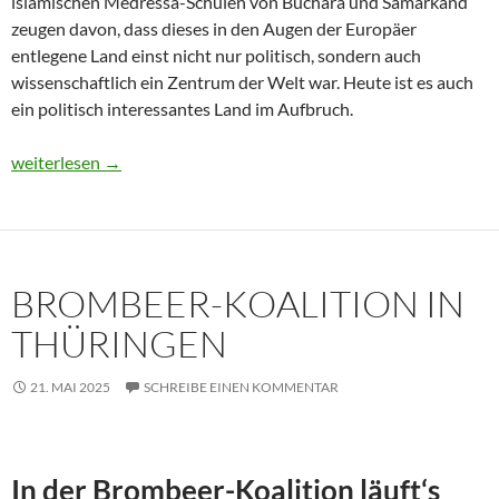
islamischen Medressa-Schulen von Buchara und Samarkand
zeugen davon, dass dieses in den Augen der Europäer
entlegene Land einst nicht nur politisch, sondern auch
wissenschaftlich ein Zentrum der Welt war. Heute ist es auch
ein politisch interessantes Land im Aufbruch.
Usbekistan 2025: Unterwegs in einem Land im Aufbruch
weiterlesen
→
BROMBEER-KOALITION IN
THÜRINGEN
21. MAI 2025
SCHREIBE EINEN KOMMENTAR
In der Brombeer-Koalition läuft‘s