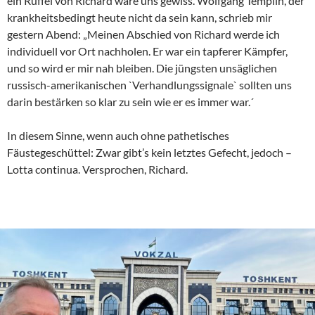
ein Rüffel von Richard wäre uns gewiss. Wolfgang Templin, der
krankheitsbedingt heute nicht da sein kann, schrieb mir
gestern Abend: „Meinen Abschied von Richard werde ich
individuell vor Ort nachholen. Er war ein tapferer Kämpfer,
und so wird er mir nah bleiben. Die jüngsten unsäglichen
russisch-amerikanischen `Verhandlungssignale` sollten uns
darin bestärken so klar zu sein wie er es immer war.´
In diesem Sinne, wenn auch ohne pathetisches
Fäustegeschüttel: Zwar gibt’s kein letztes Gefecht, jedoch –
Lotta continua. Versprochen, Richard.