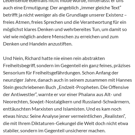
Lebensende ebenfalls nicht müde wurde, hinterlässt er uns
auch eine Ermutigung: Der angeblich „immer gleiche Text“
betrifft ja nicht weniger als die Grundlage unserer Existenz –
freies Atmen, freies Sprechen und die Verantwortung für ein
möglichst klares Denken und wehrbereites Tun, um damit so
viel wie möglich andere Menschen zu erreichen und zum
Denken und Handeln anzustiften.
Und Nein, Richard hatte nie einen rein abstrakten
Freiheitsbegriff, sondern im Gegenteil ein ganz feines, präzises
Sensorium für Freiheitsgefährdungen. Schon Anfang der
neunziger Jahre, danach auch in seinem zusammen mit Hannes
Stein geschriebenen Buch „Endzeit-Propheten. Die Offensive
der Antiwestler“, warnte er vor einer Phalanx aus Alt- und
Neorechten, Sowjet-Nostalgikern und Russland-Schwärmern,
enttäuschten Marxisten und Islamisten. Und es kam noch
etwas hinzu: Seine Analyse jener vermeintlichen „Realisten“,
die mit Ihrem Diktaturen-Gekungel die Welt doch nicht etwa
stabiler, sondern im Gegenteil unsicherer machen.