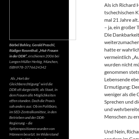
Als ich Richard 
tschechischen K
mal 21 Jahre alt.
– ja, ein großer
Die Dankbarkeit 
weiterzumachen.
Bärbel Bohley, Gerald Praschl,
hatte er wahrlic
Rüdiger Rosenthal: „Mut-Frauen
in der DDR“,
erschienen 2006 bei
vermeintlich „Au
Langen Müller Herbig, München,
wurden nicht mü
ISBN978-3776624342
genommen stets d
Als „Hort der
Lebensende ebenf
Gleichberechtigung“ wird die
Ermutigung: Der 
DDR oft dargestellt, als Staat, in
weniger als die 
dem Frauen alle Möglichkeiten
offen standen. Doch die Praxis
Sprechen und di
sah anders aus: Ob im Politbüro,
und wehrbereite
im SED-Zentralkomittee, in den
Menschen zu err
Betrieben und der DDR-
Regierung – die
Spitzenpositionen wurden von
Und Nein, Richar
Männern besetzt. Im Widerstand
sondern im Gegen