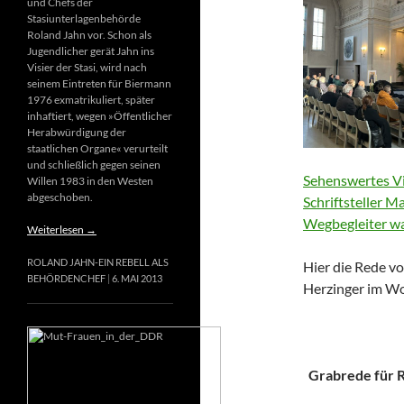
und Chefs der
Stasiunterlagenbehörde
Roland Jahn vor. Schon als
Jugendlicher gerät Jahn ins
Visier der Stasi, wird nach
seinem Eintreten für Biermann
1976 exmatrikuliert, später
inhaftiert, wegen »Öffentlicher
Herabwürdigung der
staatlichen Organe« verurteilt
und schließlich gegen seinen
Sehenswertes Vi
Willen 1983 in den Westen
abgeschoben.
Schriftsteller M
Wegbegleiter wa
Weiterlesen
→
ROLAND JAHN-EIN REBELL ALS
Hier die Rede vo
BEHÖRDENCHEF
6. MAI 2013
Herzinger im Wo
Grabrede für Ri