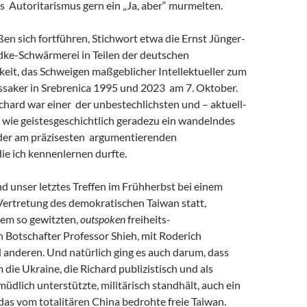
s Autoritarismus gern ein „Ja, aber“ murmelten.
eßen sich fortführen, Stichwort etwa die Ernst Jünger-
ke-Schwärmerei in Teilen der deutschen
keit, das Schweigen maßgeblicher Intellektueller zum
saker in Srebrenica 1995 und 2023 am 7. Oktober.
chard war einer der unbestechlichsten und – aktuell-
 wie geistesgeschichtlich geradezu ein wandelndes
 der am präzisesten argumentierenden
 die ich kennenlernen durfte.
and unser letztes Treffen im Frühherbst bei einem
Vertretung des demokratischen Taiwan statt,
em so gewitzten,
outspoken
freiheits-
 Botschafter Professor Shieh, mit Roderich
 anderen. Und natürlich ging es auch darum, dass
m die Ukraine, die Richard publizistisch und als
müdlich unterstützte, militärisch standhält, auch ein
r das vom totalitären China bedrohte freie Taiwan.