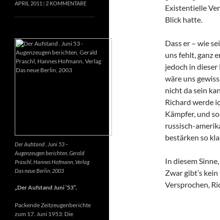
APRIL 2011
2 KOMMENTARE
Existentielle Ve
Blick hatte.
Dass er – wie se
uns fehlt, ganz e
jedoch in dieser
wäre uns gewiss
nicht da sein k
Richard werde ic
Kämpfer, und so 
russisch-amerik
bestärken so kla
Der Aufstand . Juni 53 –
Augenzeugen berichten, Gerald
In diesem Sinne
Praschl, Hannes Hofmann, Verlag
Das neue Berlin, 2003
Zwar gibt’s kein
Versprochen, Ri
„Der Aufstand Juni ’53“.
Packende Zeitzeugenberichte
zum 17. Juni 1953: Die