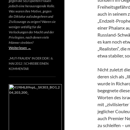
gegen die SED spielten Frauen
jedoch eine herausragende Rolle.
Freiheitsgefähr
Was waren ihre Motive, gegen
auch in seinem 
die Diktatur aufzubegehren und
„Endzeit-Prophet
Zivilcourage zu zeigen? Waren sie
weniger anfällig für die
einer Phalanx a
Verlockungen der Macht und der
Russland-Schwär
Privilegien, nach denen viele
es kam noch etw
Männer strebten?
Weiterlesen
→
„Realisten“, die
etwa stabiler, s
„MUT-FRAUEN“ IN DER DDR
6.
MAI 2012
SCHREIBE EINEN
Nicht zuletzt di
KOMMENTAR
deren sich als „
wurde in Richard
begegnete diese
Worten des israe
mit „zivilisierte
jeglicher Couleur
auch Premier Net
zu schleifen – u