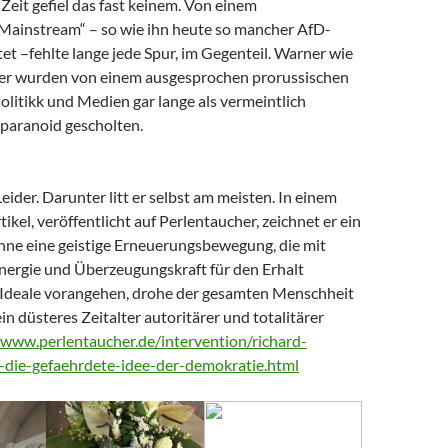
Zeit gefiel das fast keinem. Von einem
 Mainstream“ – so wie ihn heute so mancher AfD-
t –fehlte lange jede Spur, im Gegenteil. Warner wie
er wurden von einem ausgesprochen prorussischen
litikk und Medien gar lange als vermeintlich
paranoid gescholten.
Leider. Darunter litt er selbst am meisten. In einem
tikel, veröffentlicht auf Perlentaucher, zeichnet er ein
Ohne eine geistige Erneuerungsbewegung, die mit
nergie und Überzeugungskraft für den Erhalt
Ideale vorangehen, drohe der gesamten Menschheit
ein düsteres Zeitalter autoritärer und totalitärer
/www.perlentaucher.de/intervention/richard-
-die-gefaehrdete-idee-der-demokratie.html