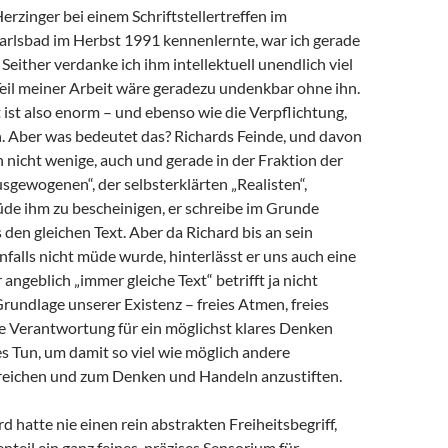
Herzinger bei einem Schriftstellertreffen im
arlsbad im Herbst 1991 kennenlernte, war ich gerade
 Seither verdanke ich ihm intellektuell unendlich viel
 Teil meiner Arbeit wäre geradezu undenkbar ohne ihn.
ist also enorm – und ebenso wie die Verpflichtung,
 Aber was bedeutet das? Richards Feinde, und davon
h nicht wenige, auch und gerade in der Fraktion der
sgewogenen“, der selbsterklärten „Realisten“,
de ihm zu bescheinigen, er schreibe im Grunde
en gleichen Text. Aber da Richard bis an sein
alls nicht müde wurde, hinterlässt er uns auch eine
angeblich „immer gleiche Text“ betrifft ja nicht
Grundlage unserer Existenz – freies Atmen, freies
e Verantwortung für ein möglichst klares Denken
s Tun, um damit so viel wie möglich andere
eichen und zum Denken und Handeln anzustiften.
d hatte nie einen rein abstrakten Freiheitsbegriff,
teil ein ganz feines, präzises Sensorium für