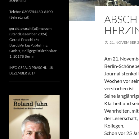
SUPERillu
Telefon 030/754430-6400
ABSCH
(Sekretariat)
HERZIN
gerald.praschl(at)me.com
(StandDezember 2024)
Gerald Praschl c/o
21. NOVEMBER 
BurdaVerlag Publishing
GmbH, Heiligegeistkirchplatz
1, 10178 Berlin
Am 21. November
Berlin-Schönebe
INFO GERALD PRASCHL
18.
Journalistenkol
DEZEMBER 2017
Wochen vor sein
verstorben ist.
Seine langjährig
Klarheit und se
Wahrheiten, mit 
der Leserschaft
Kollegen.
Schon vor 25 Jah