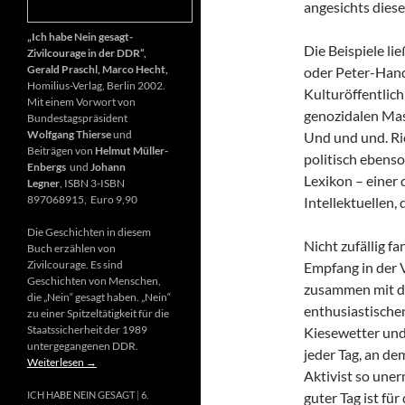
angesichts diese
„Ich habe Nein gesagt-
Die Beispiele li
Zivilcourage in der DDR“,
Gerald Praschl, Marco Hecht,
oder Peter-Hand
Homilius-Verlag, Berlin 2002.
Kulturöffentlich
Mit einem Vorwort von
genozidalen Mas
Bundestagspräsident
Wolfgang Thierse
und
Und und und. Ri
Beiträgen von
Helmut Müller-
politisch ebenso
Enbergs
und
Johann
Lexikon – einer
Legner
, ISBN 3-ISBN
897068915, Euro 9,90
Intellektuellen,
Die Geschichten in diesem
Nicht zufällig f
Buch erzählen von
Zivilcourage. Es sind
Empfang in der 
Geschichten von Menschen,
zusammen mit d
die „Nein“ gesagt haben. „Nein“
enthusiastischen
zu einer Spitzeltätigkeit für die
Staatssicherheit der 1989
Kiesewetter und
untergegangenen DDR.
jeder Tag, an de
Weiterlesen
→
Aktivist so uner
guter Tag ist fü
ICH HABE NEIN GESAGT
6.