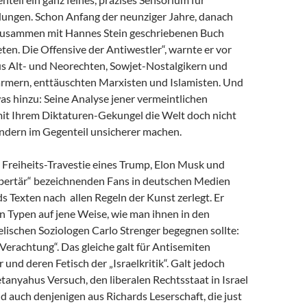
dungen. Schon Anfang der neunziger Jahre, danach
zusammen mit Hannes Stein geschriebenen Buch
en. Die Offensive der Antiwestler“, warnte er vor
us Alt- und Neorechten, Sowjet-Nostalgikern und
mern, enttäuschten Marxisten und Islamisten. Und
as hinzu: Seine Analyse jener vermeintlichen
 mit Ihrem Diktaturen-Gekungel die Welt doch nicht
ondern im Gegenteil unsicherer machen.
e Freiheits-Travestie eines Trump, Elon Musk und
libertär“ bezeichnenden Fans in deutschen Medien
s Texten nach allen Regeln der Kunst zerlegt. Er
n Typen auf jene Weise, wie man ihnen in den
lischen Soziologen Carlo Strenger begegnen sollte:
r Verachtung“. Das gleiche galt für Antisemiten
 und deren Fetisch der „Israelkritik“. Galt jedoch
anyahus Versuch, den liberalen Rechtsstaat in Israel
nd auch denjenigen aus Richards Leserschaft, die just