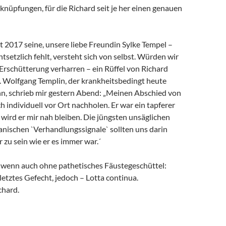
rknüpfungen, für die Richard seit je her einen genauen
it 2017 seine, unsere liebe Freundin Sylke Tempel –
ntsetzlich fehlt, versteht sich von selbst. Würden wir
 Erschütterung verharren – ein Rüffel von Richard
. Wolfgang Templin, der krankheitsbedingt heute
ann, schrieb mir gestern Abend: „Meinen Abschied von
h individuell vor Ort nachholen. Er war ein tapferer
wird er mir nah bleiben. Die jüngsten unsäglichen
anischen `Verhandlungssignale` sollten uns darin
r zu sein wie er es immer war.´
, wenn auch ohne pathetisches Fäustegeschüttel:
 letztes Gefecht, jedoch – Lotta continua.
chard.