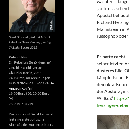
warnten – lange 
„antirussischen
Apostel behaupte
Richard Herzing
Mainstream in Po
russophob oder 
Gerald Praschl. „Roland Jahn- Ein
Rebell als Behördenchef“, Verlag
Ch.Links, Berlin, 2011
Er hatte recht.
Roland Jahn
Ein Rebell als Behördenchef
seiner letzten Ar
Gerald Praschl, Verlag
düsteres Bild. 
Ch.Links, Berlin, 2011
kämpferischer E
240 Seiten, 40 Abbildungen
ISBN 978-3-86153-641-3 (
Bei
demokratischer 
Amazon kaufen
)
der Absturz „in 
19,90 Euro (D), 20,50 Euro
Willkür.“
https:/
(A),
28,90 sFr (UVP)
herzinger-ueber
Der Journalist Gerald Praschl
legt eine erste politische
Biografie des Bürgerrechtlers