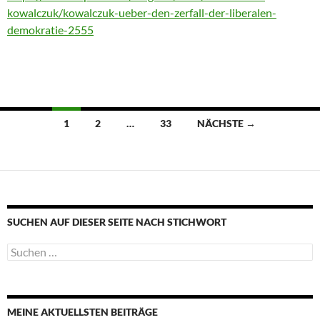
kowalczuk/kowalczuk-ueber-den-zerfall-der-liberalen-
demokratie-2555
Beitragsnavigation
1
2
…
33
NÄCHSTE →
SUCHEN AUF DIESER SEITE NACH STICHWORT
Suche
nach:
MEINE AKTUELLSTEN BEITRÄGE