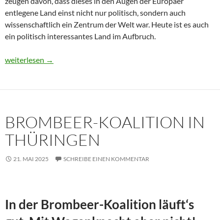
zeugen davon, dass dieses in den Augen der Europäer
entlegene Land einst nicht nur politisch, sondern auch
wissenschaftlich ein Zentrum der Welt war. Heute ist es auch
ein politisch interessantes Land im Aufbruch.
Usbekistan 2025: Unterwegs in einem Land im Aufbruch
weiterlesen
→
BROMBEER-KOALITION IN
THÜRINGEN
21. MAI 2025
SCHREIBE EINEN KOMMENTAR
In der Brombeer-Koalition läuft‘s