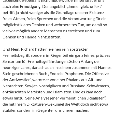
Lebensende ebenfalls nicht müde wurde, hinterlässt er uns
auch eine Ermutigung: Der angeblich „immer gleiche Text“
betrifft ja nicht weniger als die Grundlage unserer Existenz –
freies Atmen, freies Sprechen und die Verantwortung für ein
möglichst klares Denken und wehrbereites Tun, um damit so
viel wie möglich andere Menschen zu erreichen und zum
Denken und Handeln anzustiften.
Und Nein, Richard hatte nie einen rein abstrakten
Freiheitsbegriff, sondern im Gegenteil ein ganz feines, präzises
Sensorium für Freiheitsgefährdungen. Schon Anfang der
neunziger Jahre, danach auch in seinem zusammen mit Hannes
Stein geschriebenen Buch „Endzeit-Propheten. Die Offensive
der Antiwestler“, warnte er vor einer Phalanx aus Alt- und
Neorechten, Sowjet-Nostalgikern und Russland-Schwärmern,
enttäuschten Marxisten und Islamisten. Und es kam noch
etwas hinzu: Seine Analyse jener vermeintlichen „Realisten“,
die mit Ihrem Diktaturen-Gekungel die Welt doch nicht etwa
stabiler, sondern im Gegenteil unsicherer machen.