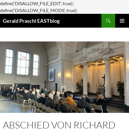
define('DISALLOW_FILE_EDIT', true);
Zum
define('DISALLOW_FILE_MODS', true);
Suchen
Inhalt
Gerald Praschl EASTblog
springen
PRIMÄR
MENÜ
ABSCHIED VON RICHARD