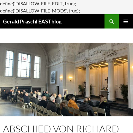
define('DISALLOW_FILE_EDIT', true);
Zum
define('DISALLOW_FILE_MODS', true);
Suchen
Inhalt
Gerald Praschl EASTblog
springen
PRIMÄR
MENÜ
ABSCHIED VON RICHARD