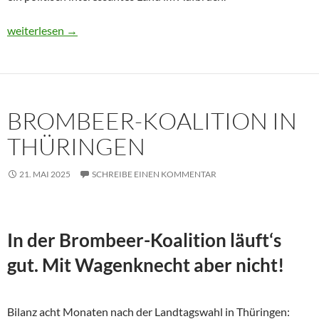
Usbekistan 2025: Unterwegs in einem Land im Aufbruch
weiterlesen
→
BROMBEER-KOALITION IN
THÜRINGEN
21. MAI 2025
SCHREIBE EINEN KOMMENTAR
In der Brombeer-Koalition läuft‘s
gut. Mit Wagenknecht aber nicht!
Bilanz acht Monaten nach der Landtagswahl in Thüringen: