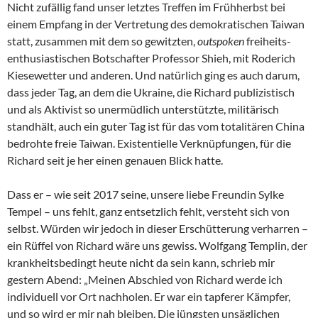
Nicht zufällig fand unser letztes Treffen im Frühherbst bei
einem Empfang in der Vertretung des demokratischen Taiwan
statt, zusammen mit dem so gewitzten,
outspoken
freiheits-
enthusiastischen Botschafter Professor Shieh, mit Roderich
Kiesewetter und anderen. Und natürlich ging es auch darum,
dass jeder Tag, an dem die Ukraine, die Richard publizistisch
und als Aktivist so unermüdlich unterstützte, militärisch
standhält, auch ein guter Tag ist für das vom totalitären China
bedrohte freie Taiwan. Existentielle Verknüpfungen, für die
Richard seit je her einen genauen Blick hatte.
Dass er – wie seit 2017 seine, unsere liebe Freundin Sylke
Tempel – uns fehlt, ganz entsetzlich fehlt, versteht sich von
selbst. Würden wir jedoch in dieser Erschütterung verharren –
ein Rüffel von Richard wäre uns gewiss. Wolfgang Templin, der
krankheitsbedingt heute nicht da sein kann, schrieb mir
gestern Abend: „Meinen Abschied von Richard werde ich
individuell vor Ort nachholen. Er war ein tapferer Kämpfer,
und so wird er mir nah bleiben. Die jüngsten unsäglichen