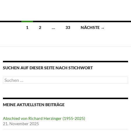
Beitragsnavigation
1
2
…
33
NÄCHSTE →
SUCHEN AUF DIESER SEITE NACH STICHWORT
Suche
nach:
MEINE AKTUELLSTEN BEITRÄGE
Abschied von Richard Herzinger (1955-2025)
21. November 2025