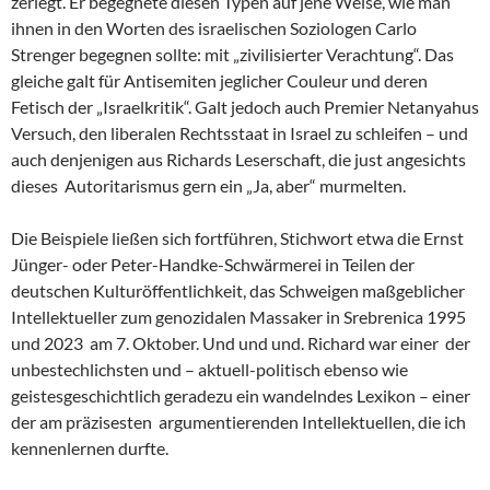
zerlegt. Er begegnete diesen Typen auf jene Weise, wie man
ihnen in den Worten des israelischen Soziologen Carlo
Strenger begegnen sollte: mit „zivilisierter Verachtung“. Das
gleiche galt für Antisemiten jeglicher Couleur und deren
Fetisch der „Israelkritik“. Galt jedoch auch Premier Netanyahus
Versuch, den liberalen Rechtsstaat in Israel zu schleifen – und
auch denjenigen aus Richards Leserschaft, die just angesichts
dieses Autoritarismus gern ein „Ja, aber“ murmelten.
Die Beispiele ließen sich fortführen, Stichwort etwa die Ernst
Jünger- oder Peter-Handke-Schwärmerei in Teilen der
deutschen Kulturöffentlichkeit, das Schweigen maßgeblicher
Intellektueller zum genozidalen Massaker in Srebrenica 1995
und 2023 am 7. Oktober. Und und und. Richard war einer der
unbestechlichsten und – aktuell-politisch ebenso wie
geistesgeschichtlich geradezu ein wandelndes Lexikon – einer
der am präzisesten argumentierenden Intellektuellen, die ich
kennenlernen durfte.