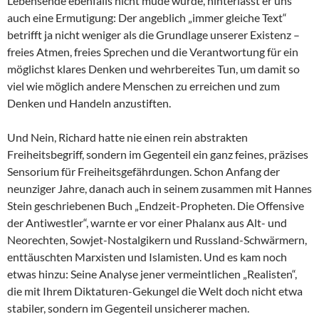
Lebensende ebenfalls nicht müde wurde, hinterlässt er uns
auch eine Ermutigung: Der angeblich „immer gleiche Text“
betrifft ja nicht weniger als die Grundlage unserer Existenz –
freies Atmen, freies Sprechen und die Verantwortung für ein
möglichst klares Denken und wehrbereites Tun, um damit so
viel wie möglich andere Menschen zu erreichen und zum
Denken und Handeln anzustiften.
Und Nein, Richard hatte nie einen rein abstrakten
Freiheitsbegriff, sondern im Gegenteil ein ganz feines, präzises
Sensorium für Freiheitsgefährdungen. Schon Anfang der
neunziger Jahre, danach auch in seinem zusammen mit Hannes
Stein geschriebenen Buch „Endzeit-Propheten. Die Offensive
der Antiwestler“, warnte er vor einer Phalanx aus Alt- und
Neorechten, Sowjet-Nostalgikern und Russland-Schwärmern,
enttäuschten Marxisten und Islamisten. Und es kam noch
etwas hinzu: Seine Analyse jener vermeintlichen „Realisten“,
die mit Ihrem Diktaturen-Gekungel die Welt doch nicht etwa
stabiler, sondern im Gegenteil unsicherer machen.