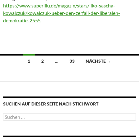
https://www.superillu.de/magazin/stars/ilko-sascha-
kowalczuk/kowalczuk-ueber-den-zerfall-der-liberalen-
demokratie-2555
Beitragsnavigation
1
2
…
33
NÄCHSTE →
SUCHEN AUF DIESER SEITE NACH STICHWORT
Suche
nach: