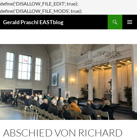
define('DISALLOW_FILE_EDIT', true);
Zum
define('DISALLOW_FILE_MODS', true);
Suchen
Inhalt
Gerald Praschl EASTblog
springen
PRIMÄR
MENÜ
ABSCHIED VON RICHARD