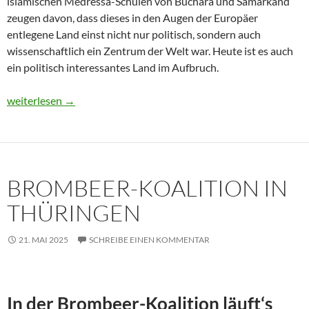
islamischen Medressa-Schulen von Buchara und Samarkand
zeugen davon, dass dieses in den Augen der Europäer
entlegene Land einst nicht nur politisch, sondern auch
wissenschaftlich ein Zentrum der Welt war. Heute ist es auch
ein politisch interessantes Land im Aufbruch.
Usbekistan 2025: Unterwegs in einem Land im Aufbruch
weiterlesen
→
BROMBEER-KOALITION IN
THÜRINGEN
21. MAI 2025
SCHREIBE EINEN KOMMENTAR
In der Brombeer-Koalition läuft‘s