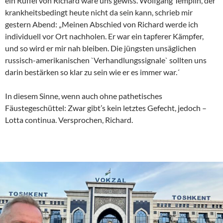
ein Rüffel von Richard wäre uns gewiss. Wolfgang Templin, der
krankheitsbedingt heute nicht da sein kann, schrieb mir
gestern Abend: „Meinen Abschied von Richard werde ich
individuell vor Ort nachholen. Er war ein tapferer Kämpfer,
und so wird er mir nah bleiben. Die jüngsten unsäglichen
russisch-amerikanischen `Verhandlungssignale` sollten uns
darin bestärken so klar zu sein wie er es immer war.´
In diesem Sinne, wenn auch ohne pathetisches
Fäustegeschüttel: Zwar gibt’s kein letztes Gefecht, jedoch –
Lotta continua. Versprochen, Richard.