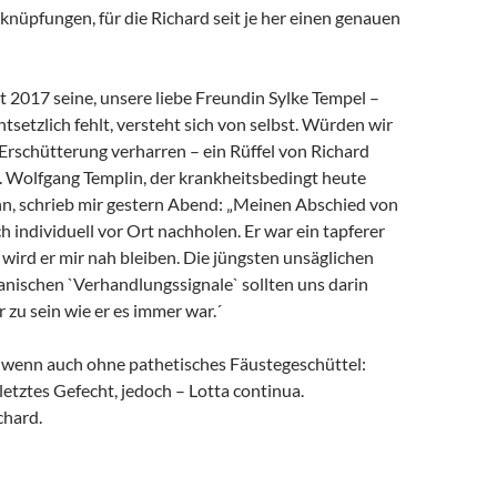
rknüpfungen, für die Richard seit je her einen genauen
it 2017 seine, unsere liebe Freundin Sylke Tempel –
ntsetzlich fehlt, versteht sich von selbst. Würden wir
 Erschütterung verharren – ein Rüffel von Richard
. Wolfgang Templin, der krankheitsbedingt heute
ann, schrieb mir gestern Abend: „Meinen Abschied von
h individuell vor Ort nachholen. Er war ein tapferer
wird er mir nah bleiben. Die jüngsten unsäglichen
anischen `Verhandlungssignale` sollten uns darin
r zu sein wie er es immer war.´
, wenn auch ohne pathetisches Fäustegeschüttel:
 letztes Gefecht, jedoch – Lotta continua.
chard.