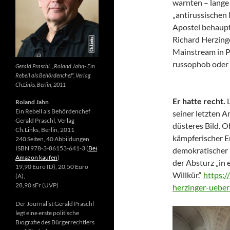
warnten – lange 
„antirussischen
Apostel behaupte
Richard Herzing
Mainstream in Po
russophob oder 
Gerald Praschl. „Roland Jahn- Ein
Rebell als Behördenchef“, Verlag
Ch.Links, Berlin, 2011
Er hatte recht.
Roland Jahn
Ein Rebell als Behördenchef
seiner letzten Ar
Gerald Praschl, Verlag
düsteres Bild. 
Ch.Links, Berlin, 2011
kämpferischer E
240 Seiten, 40 Abbildungen
ISBN 978-3-86153-641-3 (
Bei
demokratischer 
Amazon kaufen
)
der Absturz „in 
19,90 Euro (D), 20,50 Euro
Willkür.“
https:/
(A),
28,90 sFr (UVP)
herzinger-ueber
Der Journalist Gerald Praschl
legt eine erste politische
Biografie des Bürgerrechtlers