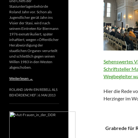
und Chefs der
Stasiunterlagenbehörde
Roland Jahn vor. Schon als
Jugendlicher gerät Jahn ins
Visier der Stasi, wird nach
seinem Eintreten für Biermann
1976 exmatrikuliert, später
inhaftiert, wegen »Öffentlicher
Herabwürdigung der
staatlichen Organe« verurteilt
und schließlich gegen seinen
Sehenswertes Vi
Willen 1983 in den Westen
abgeschoben.
Schriftsteller M
Wegbegleiter wa
Weiterlesen
→
ROLAND JAHN-EIN REBELL ALS
Hier die Rede vo
BEHÖRDENCHEF
6. MAI 2013
Herzinger im Wo
Grabrede für Ri