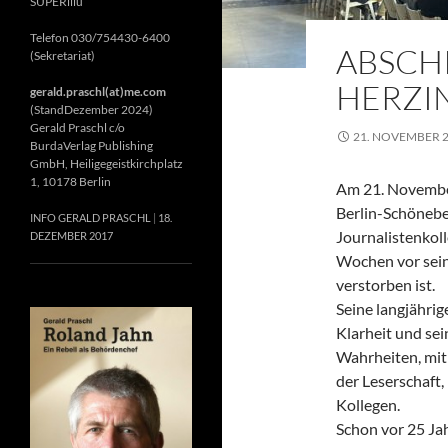
SUPERillu
Telefon 030/754430-6400
ABSCH
(Sekretariat)
HERZIN
gerald.praschl(at)me.com
(StandDezember 2024)
Gerald Praschl c/o
21. NOVEMBER 
BurdaVerlag Publishing
GmbH, Heiligegeistkirchplatz
1, 10178 Berlin
Am 21. November
Berlin-Schönebe
INFO GERALD PRASCHL
18.
Journalistenkol
DEZEMBER 2017
Wochen vor sein
verstorben ist.
Seine langjährig
Klarheit und se
Wahrheiten, mit 
der Leserschaft
Kollegen.
Schon vor 25 Jah