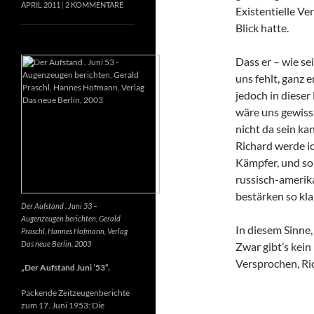
APRIL 2011
2 KOMMENTARE
Existentielle Ve
Blick hatte.
Dass er – wie se
uns fehlt, ganz e
jedoch in dieser
wäre uns gewiss
nicht da sein k
Richard werde ic
Kämpfer, und so 
russisch-amerik
bestärken so kla
Der Aufstand . Juni 53 –
Augenzeugen berichten, Gerald
In diesem Sinne
Praschl, Hannes Hofmann, Verlag
Das neue Berlin, 2003
Zwar gibt’s kein
Versprochen, Ri
„Der Aufstand Juni ’53“.
Packende Zeitzeugenberichte
zum 17. Juni 1953: Die