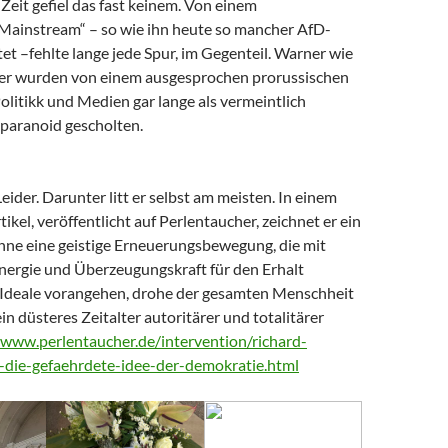
Zeit gefiel das fast keinem. Von einem
 Mainstream“ – so wie ihn heute so mancher AfD-
t –fehlte lange jede Spur, im Gegenteil. Warner wie
er wurden von einem ausgesprochen prorussischen
litikk und Medien gar lange als vermeintlich
paranoid gescholten.
Leider. Darunter litt er selbst am meisten. In einem
tikel, veröffentlicht auf Perlentaucher, zeichnet er ein
Ohne eine geistige Erneuerungsbewegung, die mit
nergie und Überzeugungskraft für den Erhalt
Ideale vorangehen, drohe der gesamten Menschheit
ein düsteres Zeitalter autoritärer und totalitärer
/www.perlentaucher.de/intervention/richard-
-die-gefaehrdete-idee-der-demokratie.html