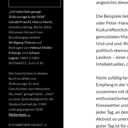
angesichts diese
„Ich habe Nein gesagt-
Die Beispiele li
Zivilcourage in der DDR“,
Gerald Praschl, Marco Hecht,
oder Peter-Hand
Homilius-Verlag, Berlin 2002.
Kulturöffentlich
Mit einem Vorwort von
genozidalen Mas
Bundestagspräsident
Wolfgang Thierse
und
Und und und. Ri
Beiträgen von
Helmut Müller-
politisch ebenso
Enbergs
und
Johann
Lexikon – einer
Legner
, ISBN 3-ISBN
897068915, Euro 9,90
Intellektuellen,
Die Geschichten in diesem
Nicht zufällig f
Buch erzählen von
Zivilcourage. Es sind
Empfang in der 
Geschichten von Menschen,
zusammen mit d
die „Nein“ gesagt haben. „Nein“
enthusiastischen
zu einer Spitzeltätigkeit für die
Staatssicherheit der 1989
Kiesewetter und
untergegangenen DDR.
jeder Tag, an de
Weiterlesen
→
Aktivist so uner
guter Tag ist fü
ICH HABE NEIN GESAGT
6.