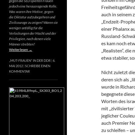
gegen die SED spielten Frauen
jedoch eine herausragende Rolle.
Freiheitsgefähr
Was waren ihre Motive, gegen
auch in seinem 
die Diktatur aufzubegehren und
„Endzeit-Prophet
Zivilcourage zu zeigen? Waren sie
weniger anfällig für die
einer Phalanx a
Verlockungen der Macht und der
Russland-Schwär
Privilegien, nach denen viele
es kam noch etw
Männer strebten?
Weiterlesen
→
„Realisten“, die
etwa stabiler, s
„MUT-FRAUEN“ IN DER DDR
6.
MAI 2012
SCHREIBE EINEN
Nicht zuletzt di
KOMMENTAR
deren sich als „
wurde in Richard
begegnete diese
Worten des israe
mit „zivilisierte
jeglicher Couleur
auch Premier Net
zu schleifen – u