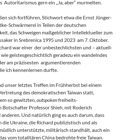
s Autoritarismus gern ein „Ja, aber“ murmelten.
eßen sich fortführen, Stichwort etwa die Ernst Jünger-
ke-Schwärmerei in Teilen der deutschen
keit, das Schweigen maßgeblicher Intellektueller zum
saker in Srebrenica 1995 und 2023 am 7. Oktober.
chard war einer der unbestechlichsten und – aktuell-
 wie geistesgeschichtlich geradezu ein wandelndes
 der am präzisesten argumentierenden
 die ich kennenlernen durfte.
and unser letztes Treffen im Frühherbst bei einem
Vertretung des demokratischen Taiwan statt,
em so gewitzten,
outspoken
freiheits-
 Botschafter Professor Shieh, mit Roderich
 anderen. Und natürlich ging es auch darum, dass
m die Ukraine, die Richard publizistisch und als
müdlich unterstützte, militärisch standhält, auch ein
r das vom totalitären China bedrohte freie Taiwan.