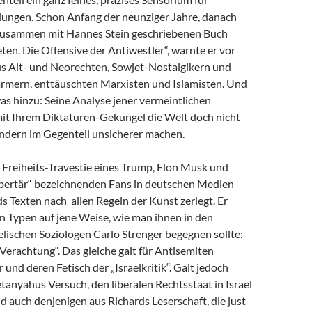
dungen. Schon Anfang der neunziger Jahre, danach
zusammen mit Hannes Stein geschriebenen Buch
en. Die Offensive der Antiwestler“, warnte er vor
us Alt- und Neorechten, Sowjet-Nostalgikern und
mern, enttäuschten Marxisten und Islamisten. Und
as hinzu: Seine Analyse jener vermeintlichen
 mit Ihrem Diktaturen-Gekungel die Welt doch nicht
ondern im Gegenteil unsicherer machen.
e Freiheits-Travestie eines Trump, Elon Musk und
libertär“ bezeichnenden Fans in deutschen Medien
s Texten nach allen Regeln der Kunst zerlegt. Er
n Typen auf jene Weise, wie man ihnen in den
lischen Soziologen Carlo Strenger begegnen sollte:
r Verachtung“. Das gleiche galt für Antisemiten
 und deren Fetisch der „Israelkritik“. Galt jedoch
anyahus Versuch, den liberalen Rechtsstaat in Israel
nd auch denjenigen aus Richards Leserschaft, die just