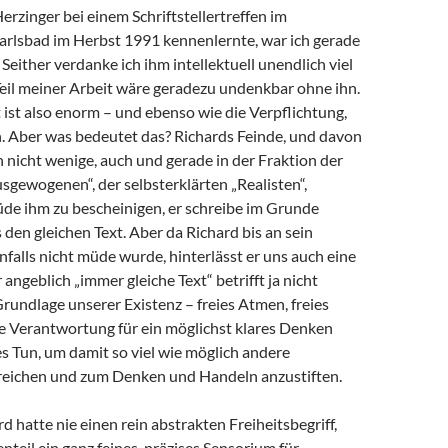
Herzinger bei einem Schriftstellertreffen im
arlsbad im Herbst 1991 kennenlernte, war ich gerade
 Seither verdanke ich ihm intellektuell unendlich viel
 Teil meiner Arbeit wäre geradezu undenkbar ohne ihn.
ist also enorm – und ebenso wie die Verpflichtung,
 Aber was bedeutet das? Richards Feinde, und davon
h nicht wenige, auch und gerade in der Fraktion der
sgewogenen“, der selbsterklärten „Realisten“,
de ihm zu bescheinigen, er schreibe im Grunde
en gleichen Text. Aber da Richard bis an sein
alls nicht müde wurde, hinterlässt er uns auch eine
angeblich „immer gleiche Text“ betrifft ja nicht
Grundlage unserer Existenz – freies Atmen, freies
e Verantwortung für ein möglichst klares Denken
s Tun, um damit so viel wie möglich andere
eichen und zum Denken und Handeln anzustiften.
d hatte nie einen rein abstrakten Freiheitsbegriff,
teil ein ganz feines, präzises Sensorium für