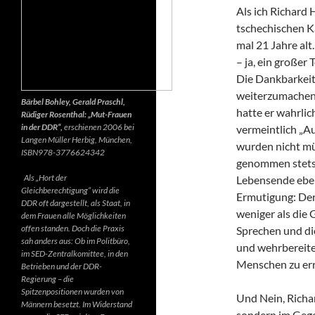
Als ich Richard 
tschechischen K
mal 21 Jahre alt.
– ja, ein großer
Die Dankbarkeit 
weiterzumachen.
Bärbel Bohley, Gerald Praschl,
hatte er wahrlic
Rüdiger Rosenthal: „Mut-Frauen
in der DDR“,
erschienen 2006 bei
vermeintlich „Au
Langen Müller Herbig, München,
wurden nicht mü
ISBN978-3776624342
genommen stets d
Als „Hort der
Lebensende ebenf
Gleichberechtigung“ wird die
Ermutigung: Der 
DDR oft dargestellt, als Staat, in
weniger als die 
dem Frauen alle Möglichkeiten
offen standen. Doch die Praxis
Sprechen und di
sah anders aus: Ob im Politbüro,
und wehrbereite
im SED-Zentralkomittee, in den
Menschen zu err
Betrieben und der DDR-
Regierung – die
Spitzenpositionen wurden von
Und Nein, Richar
Männern besetzt. Im Widerstand
sondern im Gegen