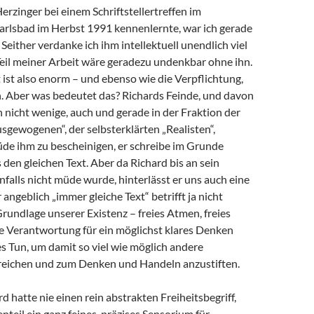
Herzinger bei einem Schriftstellertreffen im
arlsbad im Herbst 1991 kennenlernte, war ich gerade
 Seither verdanke ich ihm intellektuell unendlich viel
 Teil meiner Arbeit wäre geradezu undenkbar ohne ihn.
ist also enorm – und ebenso wie die Verpflichtung,
 Aber was bedeutet das? Richards Feinde, und davon
h nicht wenige, auch und gerade in der Fraktion der
sgewogenen“, der selbsterklärten „Realisten“,
de ihm zu bescheinigen, er schreibe im Grunde
en gleichen Text. Aber da Richard bis an sein
alls nicht müde wurde, hinterlässt er uns auch eine
angeblich „immer gleiche Text“ betrifft ja nicht
Grundlage unserer Existenz – freies Atmen, freies
e Verantwortung für ein möglichst klares Denken
s Tun, um damit so viel wie möglich andere
eichen und zum Denken und Handeln anzustiften.
d hatte nie einen rein abstrakten Freiheitsbegriff,
teil ein ganz feines, präzises Sensorium für