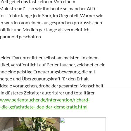
Zeit gefiel das fast keinem. Von einem
 Mainstream“ – so wie ihn heute so mancher AfD-
t –fehlte lange jede Spur, im Gegenteil. Warner wie
er wurden von einem ausgesprochen prorussischen
litikk und Medien gar lange als vermeintlich
paranoid gescholten.
Leider. Darunter litt er selbst am meisten. In einem
tikel, veröffentlicht auf Perlentaucher, zeichnet er ein
Ohne eine geistige Erneuerungsbewegung, die mit
nergie und Überzeugungskraft für den Erhalt
Ideale vorangehen, drohe der gesamten Menschheit
ein düsteres Zeitalter autoritärer und totalitärer
/www.perlentaucher.de/intervention/richard-
-die-gefaehrdete-idee-der-demokratie.html