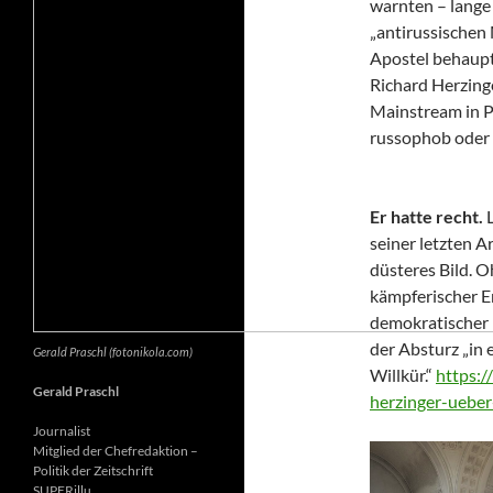
warnten – lange 
„antirussischen
Apostel behaupte
Richard Herzing
Mainstream in Po
russophob oder 
Er hatte recht.
seiner letzten Ar
düsteres Bild. 
kämpferischer E
demokratischer 
der Absturz „in 
Gerald Praschl (fotonikola.com)
Willkür.“
https:/
Gerald Praschl
herzinger-ueber
Journalist
Mitglied der Chefredaktion –
Politik der Zeitschrift
SUPERillu