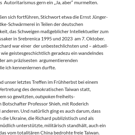
s Autoritarismus gern ein „Ja, aber“ murmelten.
eßen sich fortführen, Stichwort etwa die Ernst Jünger-
ke-Schwärmerei in Teilen der deutschen
keit, das Schweigen maßgeblicher Intellektueller zum
saker in Srebrenica 1995 und 2023 am 7. Oktober.
chard war einer der unbestechlichsten und – aktuell-
 wie geistesgeschichtlich geradezu ein wandelndes
 der am präzisesten argumentierenden
 die ich kennenlernen durfte.
and unser letztes Treffen im Frühherbst bei einem
Vertretung des demokratischen Taiwan statt,
em so gewitzten,
outspoken
freiheits-
 Botschafter Professor Shieh, mit Roderich
 anderen. Und natürlich ging es auch darum, dass
m die Ukraine, die Richard publizistisch und als
müdlich unterstützte, militärisch standhält, auch ein
r das vom totalitären China bedrohte freie Taiwan.