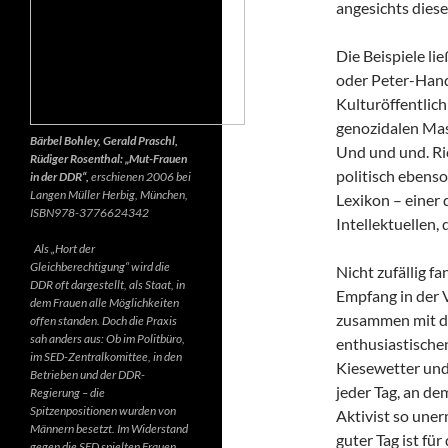
angesichts diese
Die Beispiele li
oder Peter-Hand
Kulturöffentlich
genozidalen Mas
Bärbel Bohley, Gerald Praschl,
Und und und. Ri
Rüdiger Rosenthal: „Mut-Frauen
politisch ebenso
in der DDR“,
erschienen 2006 bei
Langen Müller Herbig, München,
Lexikon – einer
ISBN978-3776624342
Intellektuellen,
Als „Hort der
Gleichberechtigung“ wird die
Nicht zufällig f
DDR oft dargestellt, als Staat, in
Empfang in der 
dem Frauen alle Möglichkeiten
zusammen mit d
offen standen. Doch die Praxis
sah anders aus: Ob im Politbüro,
enthusiastischen
im SED-Zentralkomittee, in den
Kiesewetter und
Betrieben und der DDR-
jeder Tag, an de
Regierung – die
Spitzenpositionen wurden von
Aktivist so uner
Männern besetzt. Im Widerstand
guter Tag ist fü
gegen die SED spielten Frauen