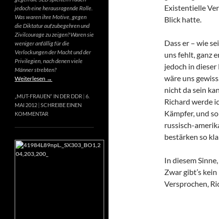
Existentielle Ve
jedoch eine herausragende Rolle.
Was waren ihre Motive, gegen
Blick hatte.
die Diktatur aufzubegehren und
Zivilcourage zu zeigen? Waren sie
Dass er – wie se
weniger anfällig für die
Verlockungen der Macht und der
uns fehlt, ganz e
Privilegien, nach denen viele
jedoch in dieser
Männer strebten?
wäre uns gewiss
Weiterlesen
→
nicht da sein k
„MUT-FRAUEN“ IN DER DDR
6.
Richard werde ic
MAI 2012
SCHREIBE EINEN
Kämpfer, und so 
KOMMENTAR
russisch-amerik
bestärken so kla
In diesem Sinne
Zwar gibt’s kein
Versprochen, Ri