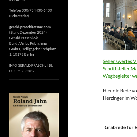
Telefon 030/754430-6400
(Sekretariat)
gerald.praschl(at)me.com
(StandDezember 2024)
Gerald Praschl c/o
BurdaVerlag Publishing
GmbH, Heiligegeistkirchplatz
1, 10178 Berlin
Sehenswertes Vi
INFO GERALD PRASCHL
18.
Schriftsteller M
DEZEMBER 2017
Wegbegleiter wa
Hier die Rede vo
Herzinger im Wo
Grabrede für Ri