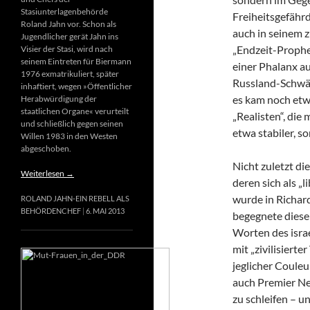
Stasiunterlagenbehörde
Freiheitsgefähr
Roland Jahn vor. Schon als
auch in seinem 
Jugendlicher gerät Jahn ins
„Endzeit-Prophet
Visier der Stasi, wird nach
seinem Eintreten für Biermann
einer Phalanx a
1976 exmatrikuliert, später
Russland-Schwär
inhaftiert, wegen »Öffentlicher
es kam noch etw
Herabwürdigung der
staatlichen Organe« verurteilt
„Realisten“, die
und schließlich gegen seinen
etwa stabiler, s
Willen 1983 in den Westen
abgeschoben.
Nicht zuletzt di
Weiterlesen
→
deren sich als „
wurde in Richard
ROLAND JAHN-EIN REBELL ALS
BEHÖRDENCHEF
6. MAI 2013
begegnete diese
Worten des israe
mit „zivilisierte
jeglicher Couleur
auch Premier Net
zu schleifen – u